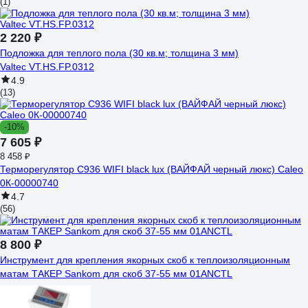
(1)
2 220 ₽
Подложка для теплого пола (30 кв.м; толщина 3 мм)
Valtec VT.HS.FP.0312
4.9
(13)
-10%
7 605 ₽
8 458 ₽
Терморегулятор C936 WIFI black lux (ВАЙФАЙ черный люкс) Caleo
0К-00000740
4.7
(56)
8 800 ₽
Инструмент для крепления якорных скоб к теплоизоляционным
матам ТАКЕР Sankom для скоб 37-55 мм 01ANCTL