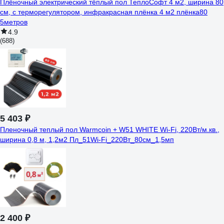
Плёночный электрический тёплый пол ТеплоСофт 4 м2, ширина 80
см, с терморегулятором, инфракрасная плёнка 4 м2 плёнка80
5метров
4.9
(688)
5 403 ₽
Пленочный теплый пол Warmcoin + W51 WHITE Wi-Fi, 220Вт/м.кв.,
ширина 0,8 м, 1,2м2 Пл_51Wi-Fi_220Вт_80см_1,5мп
2 400 ₽