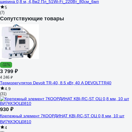
ширина 0,8 м, 4,8м2 Пл_51Wi-Fi_220Вт_80см_6мп
5
(7)
Сопутствующие товары
-11%
3 799 ₽
4 246 ₽
Терморегулятор Devolt TR-40, 8.5 кВт, 40 А DEVOLTTR40
4.9
(31)
930 ₽
Крепежный элемент 7КООРДИНАТ KBI-RC-ST ОЦ 0,8 мм, 10 шт
ВИ7ККЭОЦ0810
4