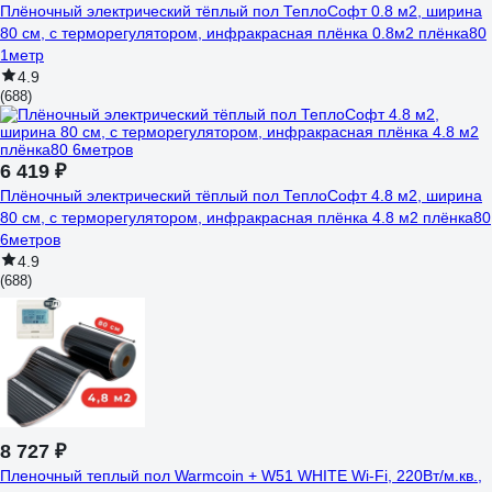
Плёночный электрический тёплый пол ТеплоСофт 0.8 м2, ширина
80 см, с терморегулятором, инфракрасная плёнка 0.8м2 плёнка80
1метр
4.9
(688)
6 419 ₽
Плёночный электрический тёплый пол ТеплоСофт 4.8 м2, ширина
80 см, с терморегулятором, инфракрасная плёнка 4.8 м2 плёнка80
6метров
4.9
(688)
8 727 ₽
Пленочный теплый пол Warmcoin + W51 WHITE Wi-Fi, 220Вт/м.кв.,