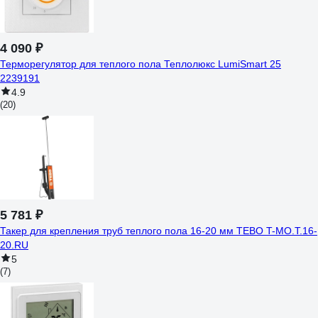
4 090 ₽
Терморегулятор для теплого пола Теплолюкс LumiSmart 25
2239191
4.9
(20)
5 781 ₽
Такер для крепления труб теплого пола 16-20 мм TEBO T-МО.Т.16-
20.RU
5
(7)