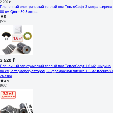
2 200 ₽
Пленочный электрический теплый пол ТеплоСофт 3 метра ширина
80 см Qterm80 3метра
5
(58)
3 520 ₽
Плёночный электрический тёплый пол ТеплоСофт 1.6 м2, ширина
80 см, с терморегулятором, инфракрасная плёнка 1.6 м2 плёнка80
2метра
4.9
(688)