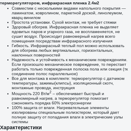
терморегулятором, инфракрасная пленка 2.4м2
Совместим с несколькими видами напольного покрытия —
ламинатом, ковролином, паркетной доской, линолеумом,
кварц-винилом
Простота установки. Сухой монтаж, не требует стяжки
Здоровый обогрев. Инфракрасная пленка не выделяет
ядовитых паров и угарного газа, не воспламеняется, не
сушит воздух. Происходит равномерный нагрев всего
помещения посредствам инфракрасного излучения
Гибкость. Инфракрасный теплый пол можно использовать
для обогрева любых вертикальных, горизонтальных,
наклонных поверхностей
Надежность и устойчивость к механическим повреждениям.
Если произошло механическое повреждение, то перестает
работать только поврежденная полоска пола или секция (тк
соединение полос параллельное)
Все для монтажа в комплекте: терморегулятор с датчиком
температуры, зажимы(клипсы), изоляционный скотч,
монтажные провода, инструкция
2
Мощность 220 Вт/м
– обеспечивает быстрый и
равномерный нагрев, а терморегулятор помогает
сэкономить порядка 60% электроэнергии
100% защита от влаги. Нагревательные элементы
изолированы специальным полиэстером, который дает
полную защиту от попадания влаги в электрические узлы
системы
Характеристики