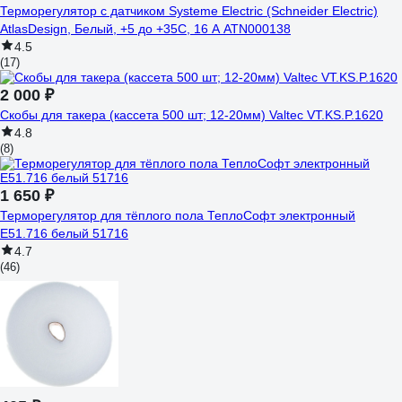
Терморегулятор с датчиком Systeme Electric (Schneider Electric)
AtlasDesign, Белый, +5 до +35C, 16 A ATN000138
4.5
(17)
2 000 ₽
Скобы для такера (кассета 500 шт; 12-20мм) Valtec VT.KS.P.1620
4.8
(8)
1 650 ₽
Терморегулятор для тёплого пола ТеплоСофт электронный
E51.716 белый 51716
4.7
(46)