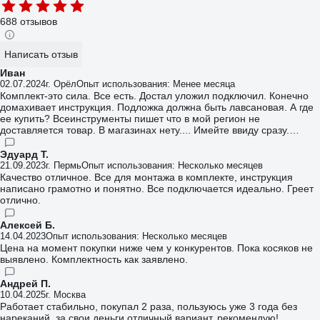
688 отзывов
Написать отзыв
Иван
02.07.2024
г. Орёл
Опыт использования: Менее месяца
Комплект-это сила. Все есть. Достал уложил подключил. Конечно
домахивает инструкция. Подложка должна быть лавсановая. А где
ее купить? Всеинструменты пишет что в мой регион не
доставляется товар. В магазинах нету.... Имейте ввиду сразу.
Неделю ездил по магазинам и интернетмагазинам лазил. Купил
вспенеую-она хуже, но другой просто нет!
Эдуард Т.
21.09.2023
г. Пермь
Опыт использования: Несколько месяцев
Качество отличное. Все для монтажа в комплекте, инструкция
написано грамотно и понятно. Все подключается идеально. Греет
отлично.
Алексей Б.
14.04.2023
Опыт использования: Несколько месяцев
Цена на момент покупки ниже чем у конкурентов. Пока косяков не
выявлено. Комплектность как заявлено.
Андрей П.
10.04.2025
г. Москва
Работает стабильно, покупал 2 раза, пользуюсь уже 3 года без
нареканий, за свои деньги отличный вариант, рекомендую!