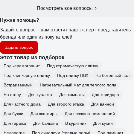
Посмотреть все вопросы
Нужна помощь?
Задайте вопрос – вам ответит наш эксперт, представитель
бренда или один из покупателей
Задать вопрос
Этот товар из подборок
Под керамогранит
Под керамическую плитку
Под клинкерную плитку
Под плитку ПВХ
На бетонный пол
Встраиваемый
Нагревательный мат для теплого пола
На стену
Для туалета
Для комнаты
Для коридора
Для частного дома
Для второго этажа
Для ванной
Для будки
Для квартиры
Для влажных помещений
Для гаража
Для балкона
В курятник
Для кухни
Недорогие
Под линолеум (теплые полы)
Под ламинат