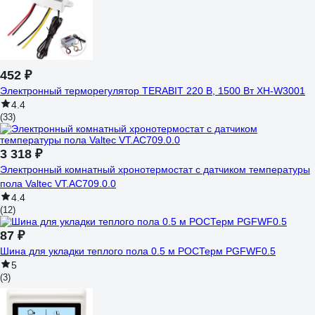
452 ₽
Электронный терморегулятор TERABIT 220 В, 1500 Вт XH-W3001
4.4
(33)
3 318 ₽
Электронный комнатный хронотермостат с датчиком температуры
пола Valtec VT.AC709.0.0
4.4
(12)
87 ₽
Шина для укладки теплого пола 0.5 м РОСТерм PGFWF0.5
5
(3)