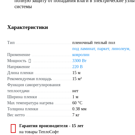
полную защиту от попадания влаги в электрические узлы
системы
Характеристики
Тип
пленочный теплый пол
под ламинат, паркет, линолеум,
Применение
ковролин
Мощность
3300 Вт
Напряжение
220 В
Длина пленки
15 м
Рекомендуемая площадь
15 м²
Функция саморегулирования
теплоотдачи
нет
Ширина пленки
1 м
Max температура нагрева
60 °С
Толщина пленки
0.38 мм
Вес нетто
7 кг
Гарантия производителя - 15 лет
на товары ТеплоСофт