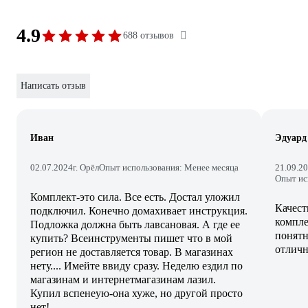
4.9
688 отзывов
Написать отзыв
Иван
Эдуард
02.07.2024
г. Орёл
Опыт использования: Менее месяца
21.09.2
Опыт ис
Комплект-это сила. Все есть. Достал уложил
Качест
подключил. Конечно домахивает инструкция.
компле
Подложка должна быть лавсановая. А где ее
понятн
купить? Всеинструменты пишет что в мой
отличн
регион не доставляется товар. В магазинах
нету.... Имейте ввиду сразу. Неделю ездил по
магазинам и интернетмагазинам лазил.
Купил вспенеую-она хуже, но другой просто
нет!