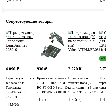
4.9
(688)
4.
Сопутствующие товары
-9%
4 090 ₽
930 ₽
2 220 ₽
5 7
Терморегулятор для
Крепежный элемент
Подложка для
Умн
теплого пола
7КООРДИНАТ KBI-
теплого пола (30
терм
Теплолюкс
RC-ST ОЦ 0,8 мм, 10
кв.м; толщина 3 мм)
теп
LumiSmart 25
шт ВИ7ККЭОЦ0810
Valtec VT.HS.FP.0312
Wi-F
2239191
4
(1)
4.9
(13)
4.
4.9
(20)