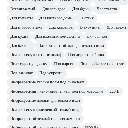
Встраиваемый
Для коридора
Для будки
Для туалета
Для комнаты
Для частного дома
На стену
Для второго этажа
Для квартиры
В курятник
Для гаража
Для кухни
Для влажных помещений
Для ванной
Для балкона
Нагревательный мат для теплого пола
Под линолеум (теплые полы)
Под деревянный пол
Под террасную доску
Под паркет
Под пробковое покрытие
Под ламинат
Под ковролин
Инфракрасные теплые полы под линолеум
Инфракрасный пленочный теплый пол под ковролин
220 В
Инфракрасные пленки для теплого пола
Под линолеум (пленочный теплый пол)
Инфракрасный теплый пол под ламинат
Инфракрасный пленочный теплый пол
3300 Вт