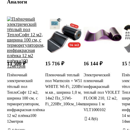
Аналоги
13 500 ₽
15 716 ₽
16 144 ₽
15 
Плёночный
Пленочный теплый
Электрический
Плё
электрический
пол Warmcoin + W51
пленочный
элек
тёплый пол
WHITE Wi-Fi, 220Вт/
инфракрасный
тёпл
ТеплоСофт 12 м2,
м.кв., ширина 1,0 м,
теплый пол VIOLET
Тепл
ширина 100 см, с
14м2 Пл_51Wi-
FLOOR 210, 12 м2,
шири
терморегулятором,
Fi_220Вт_100см_14мп
ширина 1 м
терм
инфракрасная плёнка
VLT1000102
инфр
12 м2 плёнка100
14 м
4.8
(6)
12метров
14ме