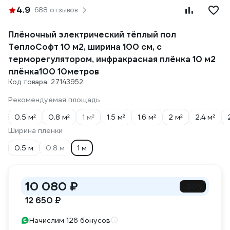
4.9
688 отзывов
Плёночный электрический тёплый пол
ТеплоСофт 10 м2, ширина 100 см, с
терморегулятором, инфракрасная плёнка 10 м2
плёнка100 10метров
Код товара: 27143952
Рекомендуемая площадь
0.5 м²
0.8 м²
1 м²
1.5 м²
1.6 м²
2 м²
2.4 м²
Ширина пленки
0.5 м
0.8 м
1 м
10 080 ₽
-20%
12 650 ₽
Начислим 126 бонусов