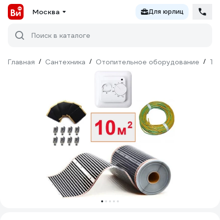
Москва
Для юрлиц
Поиск в каталоге
Главная
/
Сантехника
/
Отопительное оборудование
/
Те