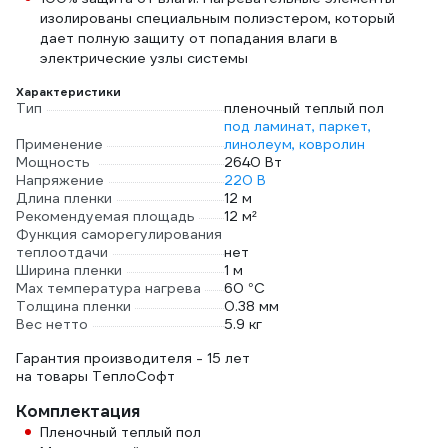
изолированы специальным полиэстером, который
дает полную защиту от попадания влаги в
электрические узлы системы
Характеристики
Тип
пленочный теплый пол
под ламинат, паркет,
Применение
линолеум, ковролин
Мощность
2640 Вт
Напряжение
220 В
Длина пленки
12 м
Рекомендуемая площадь
12 м²
Функция саморегулирования
теплоотдачи
нет
Ширина пленки
1 м
Max температура нагрева
60 °С
Толщина пленки
0.38 мм
Вес нетто
5.9 кг
Гарантия производителя - 15 лет
на товары ТеплоСофт
Комплектация
Пленочный теплый пол