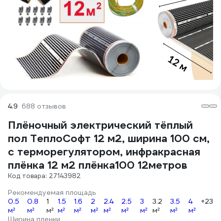
4.9
688 отзывов
Плёночный электрический тёплый
пол ТеплоСофт 12 м2, ширина 100 см,
с терморегулятором, инфракрасная
плёнка 12 м2 плёнка100 12метров
Код товара: 27143982
Рекомендуемая площадь
0.5
0.8
1
1.5
1.6
2
2.4
2.5
3
3.2
3.5
4
+23
м²
м²
м²
м²
м²
м²
м²
м²
м²
м²
м²
м²
Ширина пленки