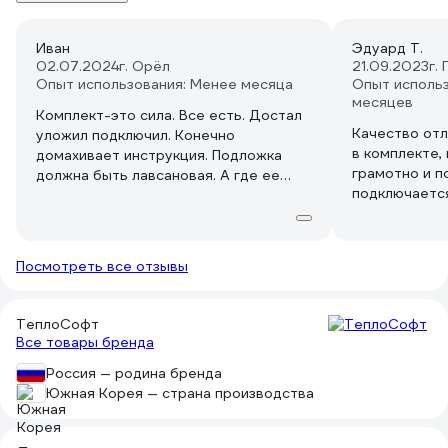
Иван
Эдуард Т.
02.07.2024
г. Орёл
21.09.2023
г.
Опыт использования: Менее месяца
Опыт использ
месяцев
Комплект-это сила. Все есть. Достал
Качество отл
уложил подключил. Конечно
в комплекте,
домахивает инструкция. Подложка
грамотно и п
должна быть лавсановая. А где ее
подключается
купить? Всеинструменты пишет что в
отлично.
мой регион не доставляется товар. В
магазинах нету.... Имейте ввиду сразу.
Неделю ездил по магазинам и
Посмотреть все отзывы
интернетмагазинам лазил. Купил
вспенеую-она хуже, но другой просто
нет!
ТеплоСофт
Все товары бренда
Россия — родина бренда
Южная Корея — страна производства