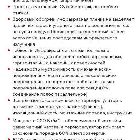
доской, линолеумом, кварц-винилом
Простота установки. Сухой монтаж, не требует
стяжки
Здоровый обогрев. Инфракрасная пленка не выделяет
ядовитых паров и угарного газа, не воспламеняется,
не сушит воздух. Происходит равномерный нагрев
всего помещения посредствам инфракрасного
излучения
Гибкость. Инфракрасный теплый пол можно
использовать для обогрева любых вертикальных,
горизонтальных, наклонных поверхностей
Надежность и устойчивость к механическим
повреждениям. Если произошло механическое
повреждение, то перестает работать только
поврежденная полоска пола или секция (тк
соединение полос параллельное)
Все для монтажа в комплекте: терморегулятор с
датчиком температуры, зажимы(клипсы),
изоляционный скотч, монтажные провода, инструкция
2
Мощность 220 Вт/м
– обеспечивает быстрый и
равномерный нагрев, а терморегулятор помогает
сэкономить порядка 60% электроэнергии
100% защита от влаги. Нагревательные элементы