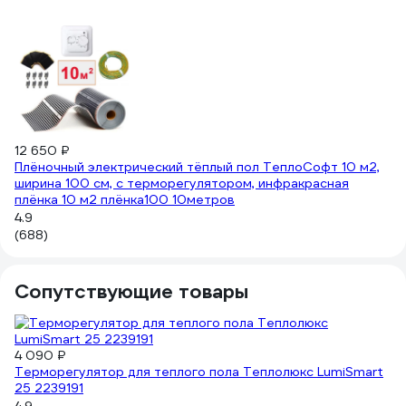
14
Пл
22
Fi
12 650 ₽
Плёночный электрический тёплый пол ТеплоСофт 10 м2,
ширина 100 см, с терморегулятором, инфракрасная
плёнка 10 м2 плёнка100 10метров
4.9
(688)
Сопутствующие товары
4 090 ₽
9
Терморегулятор для теплого пола Теплолюкс LumiSmart
К
25 2239191
1