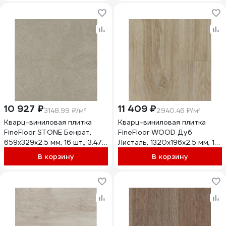
10 927 ₽
11 409 ₽
3148.99 ₽/м²
2940.46 ₽/м²
Кварц-виниловая плитка
Кварц-виниловая плитка
FineFloor STONE Бенрат,
FineFloor WOOD Дуб
659х329х2.5 мм, 16 шт., 3.47
Листаль, 1320х196х2.5 мм, 15
кв. м FF 1464
шт., 3.88 кв. м FF 1434
В корзину
В корзину