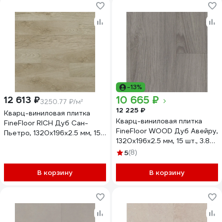
-13%
10 665 ₽
12 613 ₽
3250.77 ₽/м²
12 225 ₽
Кварц-виниловая плитка
Кварц-виниловая плитка
FineFloor RICH Дуб Сан-
FineFloor WOOD Дуб Авейру,
Пьетро, 1320х196х2.5 мм, 15
1320х196х2.5 мм, 15 шт., 3.88
шт., 3.88 кв. м FF 2097
кв. м FF 1422
5
(8)
В корзину
В корзину