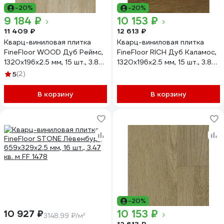
-20%
-20%
9 184 ₽
10 153 ₽
11 409 ₽
12 613 ₽
Кварц-виниловая плитка
Кварц-виниловая плитка
FineFloor WOOD Дуб Реймс,
FineFloor RICH Дуб Каламос,
1320х196х2.5 мм, 15 шт., 3.88
1320х196х2.5 мм, 15 шт., 3.88
кв. м FF 1427
кв. м FF 2096
5
(2)
В корзину
В корзину
-20%
10 153 ₽
10 927 ₽
3148.99 ₽/м²