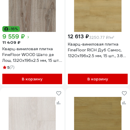
-16%
9 559 ₽
12 613 ₽
3250.77 ₽/м²
11 409 ₽
Кварц-виниловая плитка
Кварц-виниловая плитка
FineFloor RICH Дуб Самос,
FineFloor WOOD Шато де
1320х196х2.5 мм, 15 шт., 3.88
Лош, 1320х196х2.5 мм, 15 шт.,
кв. м FF 2085
3.88 кв. м FF 1414 NEW
5
(7)
В корзину
В корзину