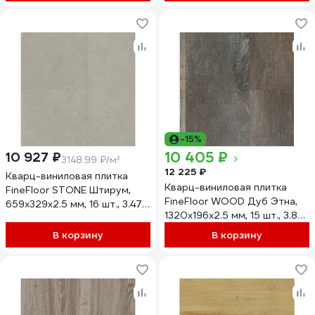
-15%
10 405 ₽
10 927 ₽
3148.99 ₽/м²
12 225 ₽
Кварц-виниловая плитка
Кварц-виниловая плитка
FineFloor STONE Штирум,
FineFloor WOOD Дуб Этна,
659х329х2.5 мм, 16 шт., 3.47
1320х196х2.5 мм, 15 шт., 3.88
кв. м FF 1461
кв. м FF 1418 NEW
В корзину
В корзину