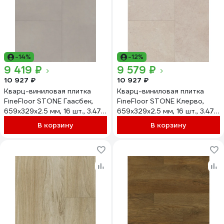
-14%
-12%
9 419 ₽
9 579 ₽
10 927 ₽
10 927 ₽
Кварц-виниловая плитка
Кварц-виниловая плитка
FineFloor STONE Гаасбек,
FineFloor STONE Клерво,
659х329х2.5 мм, 16 шт., 3.47
659х329х2.5 мм, 16 шт., 3.47
кв. м FF 1480
кв. м FF 1465
В корзину
В корзину