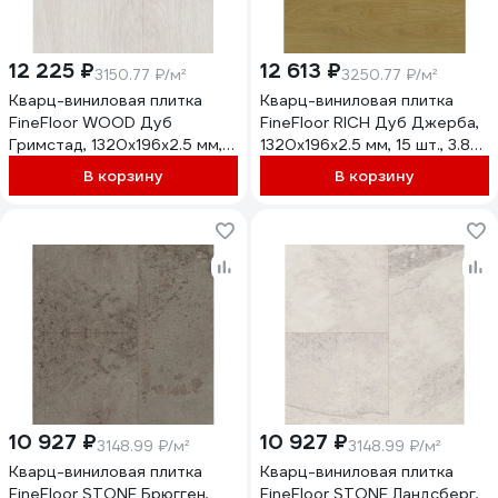
12 225 ₽
12 613 ₽
3150.77 ₽/м²
3250.77 ₽/м²
Кварц-виниловая плитка
Кварц-виниловая плитка
FineFloor WOOD Дуб
FineFloor RICH Дуб Джерба,
Гримстад, 1320х196х2.5 мм,
1320х196х2.5 мм, 15 шт., 3.88
15 шт., 3.88 кв. м FF 1438
кв. м FF 2089
В корзину
В корзину
10 927 ₽
10 927 ₽
3148.99 ₽/м²
3148.99 ₽/м²
Кварц-виниловая плитка
Кварц-виниловая плитка
FineFloor STONE Брюгген,
FineFloor STONE Ландсберг,