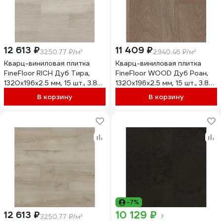
12 613 ₽
11 409 ₽
3250.77 ₽/м²
2940.46 ₽/м²
Кварц-виниловая плитка
Кварц-виниловая плитка
FineFloor RICH Дуб Тира,
FineFloor WOOD Дуб Роан,
1320х196х2.5 мм, 15 шт., 3.88
1320х196х2.5 мм, 15 шт., 3.88
кв. м FF 2087
кв. м FF 1433
В корзину
В корзину
-7%
10 129 ₽
12 613 ₽
3250.77 ₽/м²