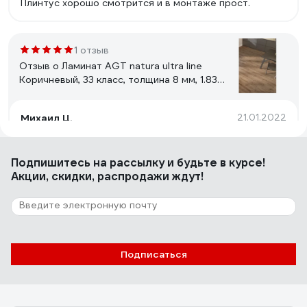
Плинтус хорошо смотрится и в монтаже прост.
1 отзыв
Отзыв о Ламинат AGT natura ultra line
Коричневый, 33 класс, толщина 8 мм, 1.834
кв.м PRK 504
Михаил Ц.
21.01.2022
Очень качественный ламинат за такие деньги,
защёлки очень тугие и надёжные, покрытие с нижней
Подпишитесь
на рассылку
и будьте в курсе!
стороны досок как будто пластиковое, верхнее
Акции, скидки, распродажи ждут!
приятное на ощупь и взгляд.
1 отзыв
Отзыв о Соединитель для плинтуса
DECONIKA (55 мм, 211 Дуб рустик, 2 шт.)
Подписаться
Д-П55-С-Ф2 211 ДУБ РСТ
Анатолий Г.
04.08.2026
стыкуется отлично