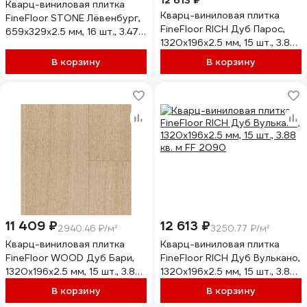
12 613 ₽
Кварц-виниловая плитка
Кварц-виниловая плитка
FineFloor STONE Лёвенбург,
FineFloor RICH Дуб Парос,
659х329х2.5 мм, 16 шт., 3.47
1320х196х2.5 мм, 15 шт., 3.88
кв. м FF 1478
кв. м FF 2094
В корзину
В корзину
11 409 ₽
12 613 ₽
2940.46 ₽/м²
3250.77 ₽/м²
Кварц-виниловая плитка
Кварц-виниловая плитка
FineFloor WOOD Дуб Бари,
FineFloor RICH Дуб Вулькано,
1320х196х2.5 мм, 15 шт., 3.88
1320х196х2.5 мм, 15 шт., 3.88
кв. м FF 1432
кв. м FF 2090
В корзину
В корзину