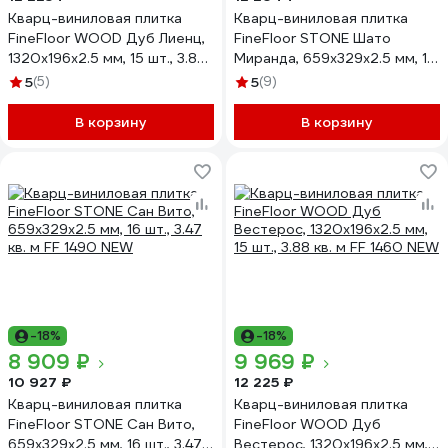
Кварц-виниловая плитка
Кварц-виниловая плитка
FineFloor WOOD Дуб Лиенц,
FineFloor STONE Шато
1320х196х2.5 мм, 15 шт., 3.88
Миранда, 659х329х2.5 мм, 16
кв. м FF 1437
шт., 3.47 кв. м FF 1455 NEW
5
(5)
5
(9)
В корзину
В корзину
-18%
-18%
8 909 ₽
9 969 ₽
10 927 ₽
12 225 ₽
Кварц-виниловая плитка
Кварц-виниловая плитка
FineFloor STONE Сан Вито,
FineFloor WOOD Дуб
659х329х2.5 мм, 16 шт., 3.47
Вестерос, 1320х196х2.5 мм,