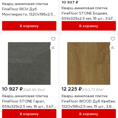
10 927 ₽
Кварц-виниловая плитка
Кварц-виниловая плитка
FineFloor RICH Дуб
FineFloor STONE Бодиам,
Монтекристо, 1320х196х2.5
659х329х2.5 мм, 16 шт., 3.47
мм, 15 шт., 3.88 кв. м FF 2098
кв. м FF 1470
В корзину
В корзину
10 927 ₽
12 225 ₽
3148.99 ₽/м²
3150.77 ₽/м²
Кварц-виниловая плитка
Кварц-виниловая плитка
FineFloor STONE Гарат,
FineFloor WOOD Дуб Квебек,
659х329х2.5 мм, 16 шт., 3.47
1320х196х2.5 мм, 15 шт., 3.88
кв. м FF 1467
кв. м FF 1408 NEW
В корзину
В корзину