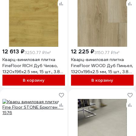
12 613 ₽
12 225 ₽
3250.77 ₽/м²
3150.77 ₽/м²
Кварц-виниловая плитка
Кварц-виниловая плитка
FineFloor RICH Дуб Чиово,
FineFloor WOOD Дуб Пиньел,
1320х196х2.5 мм, 15 шт., 3.88
1320х196х2.5 мм, 15 шт., 3.88
кв. м FF 2086
кв. м FF 1425
В корзину
В корзину