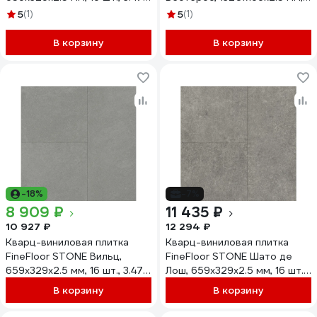
кв. м FF 1490 NEW
15 шт., 3.88 кв. м FF 1460 NEW
5
(1)
5
(1)
В корзину
В корзину
-18%
-7%
8 909 ₽
11 435 ₽
10 927 ₽
12 294 ₽
Кварц-виниловая плитка
Кварц-виниловая плитка
FineFloor STONE Вильц,
FineFloor STONE Шато де
659х329х2.5 мм, 16 шт., 3.47
Лош, 659х329х2.5 мм, 16 шт.,
кв. м FF 1468
3.47 кв. м FF 1459 NEW
В корзину
В корзину