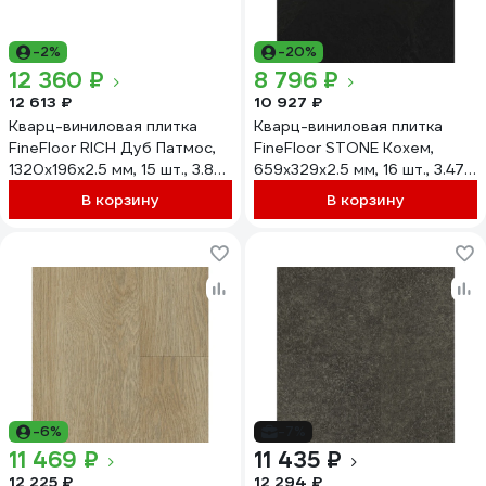
-2%
-20%
12 360 ₽
8 796 ₽
12 613 ₽
10 927 ₽
Кварц-виниловая плитка
Кварц-виниловая плитка
FineFloor RICH Дуб Патмос,
FineFloor STONE Кохем,
1320х196х2.5 мм, 15 шт., 3.88
659х329х2.5 мм, 16 шт., 3.47
кв. м FF 2088
кв. м FF 1466
В корзину
В корзину
-6%
-7%
11 469 ₽
11 435 ₽
12 225 ₽
12 294 ₽