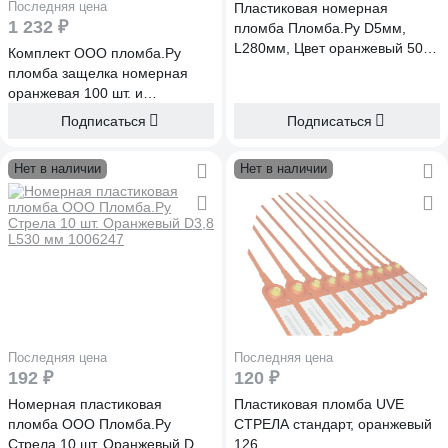
Последняя цена
Пластиковая номерная
1 232 ₽
пломба Пломба.Ру D5мм,
L280мм, Цвет оранжевый 50
Комплект ООО пломба.Ру
шт. КПП-3-0434 619323
пломба защелка номерная
оранжевая 100 шт. и
проволока пломбировочная
Подписаться
Подписаться
нержавейка 0,3ммх100м
1006594
Нет в наличии
Нет в наличии
Последняя цена
Последняя цена
192 ₽
120 ₽
Номерная пластиковая
Пластиковая пломба UVE
пломба ООО Пломба.Ру
СТРЕЛА стандарт, оранжевый
Стрела 10 шт. Оранжевый D3,8
126