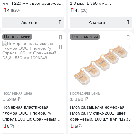
мм., l 220 мм., цвет оранжевый
2,3 мм., L 350 мм.,
50 шт.кпп-3-1602 ст 1006074
Оранжевый, 500 шт. КПП-3-
4.8
(20)
4.8
(20)
1603 СТ 620046
Аналоги
Аналоги
Нет в наличии
Нет в наличии
Последняя цена
Последняя цена
1 349 ₽
1 150 ₽
Номерная пластиковая
Пломба защелка номерная
пломба ООО Пломба.Ру
Пломба.Ру кпп-3-2001, цвет
Стрела 100 шт. Оранжевый
оранжевый, 100 шт. в уп 41733
D3,8 L530 мм 1006249
5
(2)
5
(2)