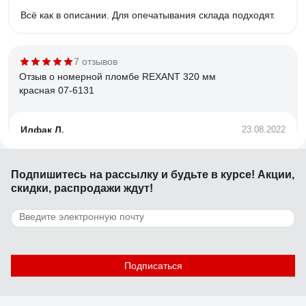
Всё как в описании. Для опечатывания склада подходят.
7 отзывов
Отзыв о номерной пломбе REXANT 320 мм
красная 07-6131
Илфак Л.
23.08.2022
Держит замок пломбы хорошо.
Подпишитесь
на рассылку
и будьте в курсе! Акции,
скидки, распродажи ждут!
9 отзывов
Отзыв о номерной пломбе ЕВРОПАРТНЕР
150мм 0006 D3
Михаил Б.
10.06.2025
Подписаться
Качество отлично, описанию на сайте соответствует.
Приехал в пункт выдачи быстро. Цена приемлимая.