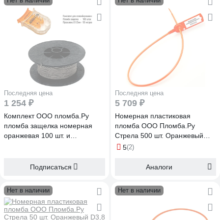
Нет в наличии
Нет в наличии
Последняя цена
Последняя цена
1 254 ₽
5 709 ₽
Комплект ООО пломба.Ру
Номерная пластиковая
пломба защелка номерная
пломба ООО Пломба.Ру
оранжевая 100 шт. и
Стрела 500 шт. Оранжевый
проволока пломбировочная
D3,8 L530 мм 1006250
5
(2)
нержавейка 0,5ммх50м
1006599
Подписаться
Аналоги
Нет в наличии
Нет в наличии