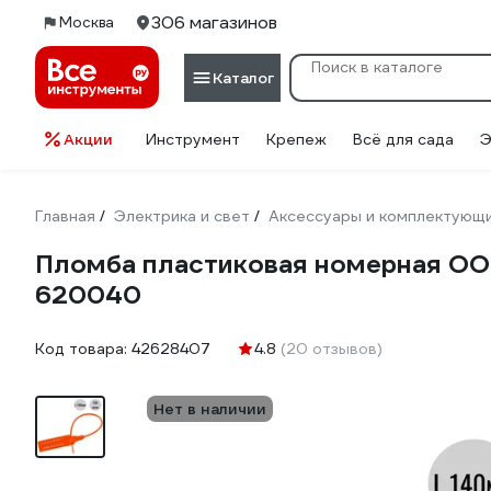
306 магазинов
Москва
Каталог
Акции
Инструмент
Крепеж
Всё для сада
Э
Главная
Электрика и свет
Аксессуары и комплектующ
/
/
Пломба пластиковая номерная ООО 
620040
Код товара:
42628407
4.8
(20 отзывов)
Нет в наличии