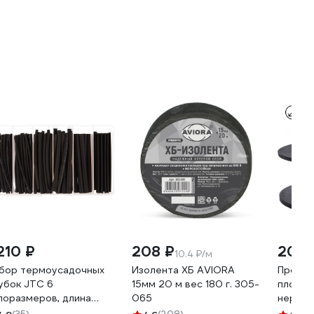
210 ₽
208 ₽
209 
10.4 ₽/м
бор термоусадочных
Изолента ХБ AVIORA
Провол
убок JTC 6
15мм 20 м вес 180 г. 305-
пломби
поразмеров, длина
065
нержав
0мм, 120шт в боксе
витая 