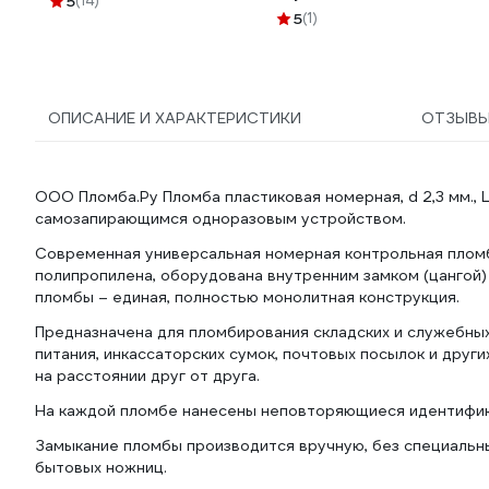
5
(14)
нержавеющая, диаметр
полиэстера ADPT003
5
(1)
0,75 мм, длина 400 м
600280
ОПИСАНИЕ И ХАРАКТЕРИСТИКИ
ОТЗЫВ
ООО Пломба.Ру Пломба пластиковая номерная, d 2,3 мм., 
самозапирающимся одноразовым устройством.
Современная универсальная номерная контрольная плом
полипропилена, оборудована внутренним замком (цангой)
пломбы – единая, полностью монолитная конструкция.
Предназначена для пломбирования складских и служебны
питания, инкассаторских сумок, почтовых посылок и дру
на расстоянии друг от друга.
На каждой пломбе нанесены неповторяющиеся идентифик
Замыкание пломбы производится вручную, без специальны
бытовых ножниц.