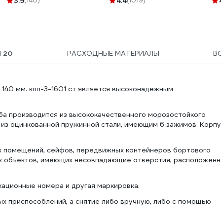
3.9
(140)
4.4
(1019)
-2
Ы
20
РАСХОДНЫЕ МАТЕРИАЛЫ
В
L 140 мм. кпп-3-1601 ст является высоконадежным
ба производится из высококачественного морозостойкого
 из оцинкованной пружинной стали, имеющим 6 зажимов. Корп
х помещений, сейфов, передвижных контейнеров бортового
гих объектов, имеющих несовпадающие отверстия, расположен
ационные номера и другая маркировка.
х приспособлений, а снятие либо вручную, либо с помощью