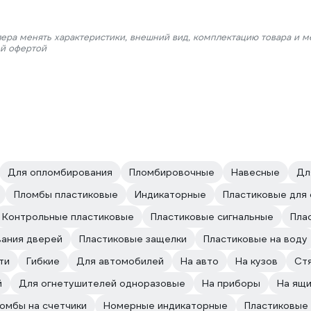
лера менять характеристики, внешний вид, комплектацию товара и м
ой офертой
Для опломбирования
Пломбировочные
Навесные
Дл
Пломбы пластиковые
Индикаторные
Пластиковые для
Контрольные пластиковые
Пластиковые сигнальные
Пла
вания дверей
Пластиковые защелки
Пластиковые на воду
ти
Гибкие
Для автомобилей
На авто
На кузов
Ст
й
Для огнетушителей одноразовые
На приборы
На ящи
омбы на счетчики
Номерные индикаторные
Пластиковые