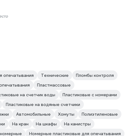
есто
я опечатывания
Технические
Пломбы контроля
 опечатывания
Пластмассовые
стиковые на счетчик воды
Пластиковые с номерами
Пластиковые на водяные счетчики
яжки
Автомобильные
Хомуты
Полиэтиленовые
ки
На кран
На шкафы
На канистры
 номерные
Номерные пластиковые для опечатывания