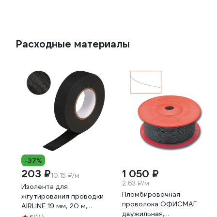
Расходные материалы
-37%
203 ₽
1 050 ₽
10.15 ₽/м
2.63 ₽/м
Изолента для
Пломбировочная
жгутирования проводки
проволока ОФИСМАГ
AIRLINE 19 мм, 20 м,
двужильная,
термостойкая, на основе