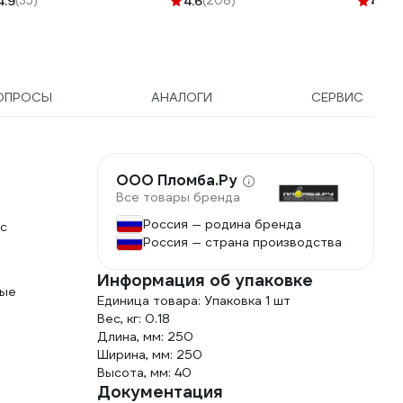
4.9
(35)
4.6
(208)
4.8
(3
034 694153
Контро
ОПРОСЫ
АНАЛОГИ
СЕРВИС
ООО Пломба.Ру
Все товары бренда
Россия — родина бренда
ус
Россия — страна производства
Информация об упаковке
ные
Единица товара: Упаковка 1 шт
Вес, кг: 0.18
Длина, мм: 250
Ширина, мм: 250
Высота, мм: 40
Документация