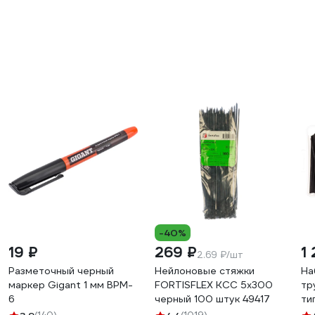
-40%
19 ₽
269 ₽
1 
2.69 ₽/шт
Разметочный черный
Нейлоновые стяжки
На
маркер Gigant 1 мм BPM-
FORTISFLEX КСС 5х300
тр
6
черный 100 штук 49417
ти
10