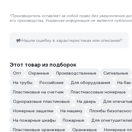
*Производитель оставляет за собой право без уведомления ди
его производства. Указанная информация не является публичн
Нашли ошибку в характеристиках или описании?
Этот товар из подборок
Опт
Охранные
Производственные
Сигнальные
На трубы
Российские
Для оборудования
На бак
Пластиковые на счетчик
Пластмассовые номерные
Одноразовые пластиковые
На дверь
Для опечаты
Номерные защелки
На машину
Пломбы безопаснос
На пожарные шкафы
Пожарные
Для огнетушителе
Пластиковые оранжевые
Оранжевые
Номерные пл