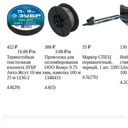
422 ₽
388 ₽
35 ₽
130
16.88 ₽/м
3.88 ₽/м
Термостойкая
Проволока для
Маркер СПЕЦ
Ней
текстильная
опломбирования
перманентный,
стя
изолента ЗУБР
ООО Комус 0.75
черный, 1 шт. 3385
3,6
Авто-Жгут 19 мм х
мм, намотка 100 м
100
4.5
(270)
25 м 1236-2
1348433
4.2
(
4.8
(29)
4.6
(5)