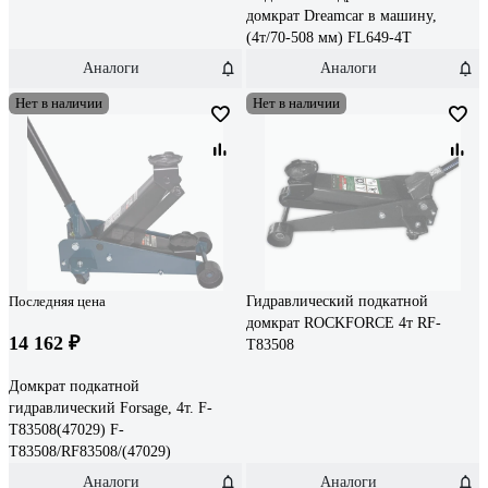
домкрат Dreamcar в машину,
(4т/70-508 мм) FL649-4T
Аналоги
Аналоги
Нет в наличии
Нет в наличии
Последняя цена
Гидравлический подкатной
домкрат ROCKFORCE 4т RF-
14 162 ₽
T83508
Домкрат подкатной
гидравлический Forsage, 4т. F-
T83508(47029) F-
T83508/RF83508/(47029)
Аналоги
Аналоги