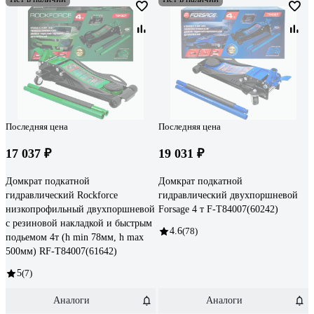
Последняя цена
Последняя цена
17 037 ₽
19 031 ₽
Домкрат подкатной
Домкрат подкатной
гидравлический Rockforce
гидравлический двухпоршневой
низкопрофильный двухпоршневой
Forsage 4 т F-T84007(60242)
с резиновой накладкой и быстрым
4.6
(78)
подьемом 4т (h min 78мм, h max
500мм) RF-T84007(61642)
5
(7)
Аналоги
Аналоги