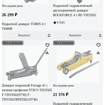
Последняя цена
Подкатной гидравлический
двухпоршневой домкрат
26 299 ₽
ROCKFORCE 4 т RF-TH33502
4.5
(4)
Подкатной домкрат TORIN 4 т
T84008
Аналоги
Аналоги
Нет в наличии
Нет в наличии
Домкрат подкатной Forsage 4т с
Последняя цена
низким профилем 9730 F-TH33502
21 376 ₽
F-TH33502(9730) F-
TH33502/RF83502/(9730)
Подкатной гидравлический