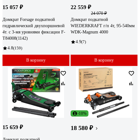
15 057 ₽
22 559 ₽
24 070 ₽
Домкрат Forsage подкатной
Домкрат подкатной
гидравлический двухпоршневой
WIEDERKRAFT г/п 4т, 95-540мм
4т. с 3-мя уровнями фиксации F-
WDK-Magnum 4000
T84008(1142)
4.9
(7)
4.8
(159)
В корзину
В корзину
-10%
15 659 ₽
18 580 ₽
Домкрат подкатной