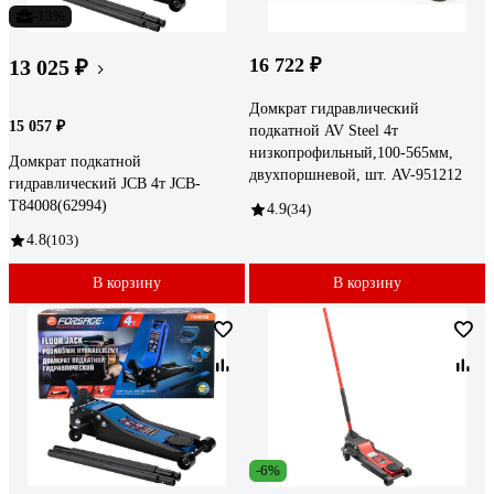
-13%
16 722 ₽
13 025 ₽
Домкрат гидравлический
15 057 ₽
подкатной AV Steel 4т
низкопрофильный,100-565мм,
Домкрат подкатной
двухпоршневой, шт. AV-951212
гидравлический JCB 4т JCB-
T84008(62994)
4.9
(34)
4.8
(103)
В корзину
В корзину
-6%