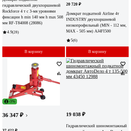
20 720 ₽
гидравлический двухпоршневой
Rockforce 4 т с 3-мя уровнями
Домкрат подкатной Airline 4т
фиксации h min 140 мм h max 508
INDUSTRY двухпоршневой
мм RF-T84008 (28086)
низкопрофильный (MIN - 112 мм,
MAX - 505 мм) AJ4FI500
4.9
(28)
5
(6)
В корзину
В корзину
-3%
19 038 ₽
36 347 ₽
Гидравлический шиномонтажный
37 422 ₽