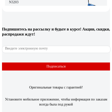
N3203
Денис Николаевич Паньшин
10.07.2018
Качественная покраска. Ремкомплект в коробке(2года пока
не пригодился). В специализированных магазинах есть
Подпишитесь
на рассылку
и будьте в курсе! Акции, скидки,
запчасти для ремонта(все что может сломаться.) Быстрый
распродажи ждут!
подъем(два поршня). Карданный механизм
опускания(надежность). Широкий - уверенно стоит на
поверхности, то есть даже если машина поддомкрачена на
уклоне, он не перевернется.
Подписаться
49 отзывов
Отзыв о Подкатной гидравлический домкрат
KRAFT 3 т, кейс KT 820006
Оригинальные товары с гарантией!
Петров Сергей
16.07.2019
Установите мобильное приложение, чтобы информация по заказам
высота подъма, масса подъёма, запасные уплотнительные
всегда была под рукой
кольца, кейс, сделано добротно.