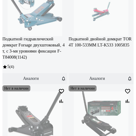
Подкатной гидравлический
Подкатной двойной домкрат TOR
домкрат Forsage двухштоковый, 4
4Т 100-533MM LT-K533 1005835
т, с 3-мя уровнями фиксации F-
T84008(1142)
5
(4)
Аналоги
Аналоги
Нет в наличии
Нет в наличии