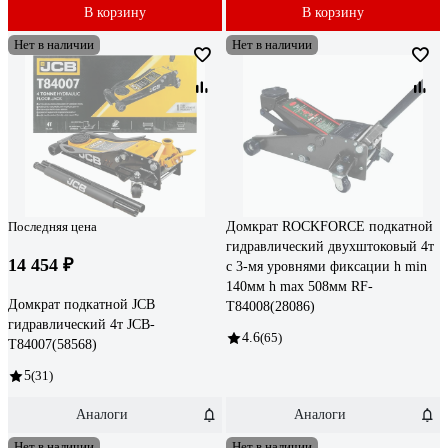
В корзину
В корзину
Нет в наличии
Нет в наличии
Последняя цена
Домкрат ROCKFORCE подкатной
гидравлический двухштоковый 4т
14 454 ₽
с 3-мя уровнями фиксации h min
140мм h max 508мм RF-
Домкрат подкатной JCB
T84008(28086)
гидравлический 4т JCB-
4.6
(65)
T84007(58568)
5
(31)
Аналоги
Аналоги
Нет в наличии
Нет в наличии