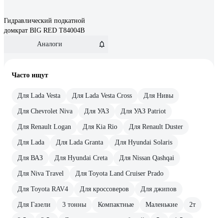
Гидравлический подкатной
домкрат BIG RED T84004B
Аналоги
Часто ищут
Для Lada Vesta
Для Lada Vesta Cross
Для Нивы
Для Chevrolet Niva
Для УАЗ
Для УАЗ Patriot
Для Renault Logan
Для Kia Rio
Для Renault Duster
Для Lada
Для Lada Granta
Для Hyundai Solaris
Для ВАЗ
Для Hyundai Creta
Для Nissan Qashqai
Для Niva Travel
Для Toyota Land Cruiser Prado
Для Toyota RAV4
Для кроссоверов
Для джипов
Для Газели
3 тонны
Компактные
Маленькие
2т