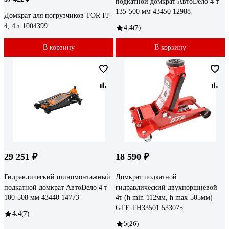
подкатной домкрат АвтоDело 4 т
135-500 мм 43450 12988
Домкрат для погрузчиков TOR FJ-
4, 4 т 1004399
4.4
(7)
В корзину
В корзину
29 251 ₽
18 590 ₽
Гидравлический шиномонтажный
Домкрат подкатной
подкатной домкрат АвтоDело 4 т
гидравлический двухпоршневой
100-508 мм 43440 14773
4т (h min-112мм, h max-505мм)
GTE TH33501 533075
4.4
(7)
5
(26)