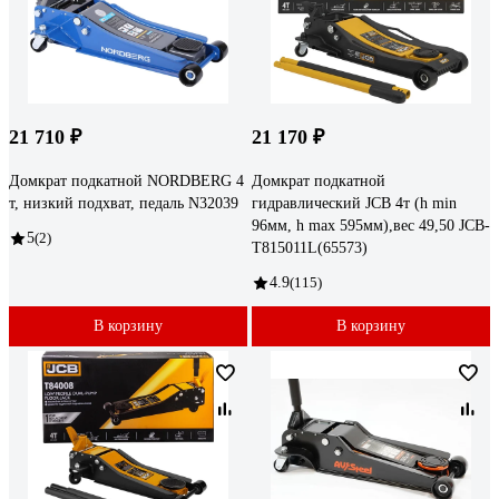
21 710 ₽
21 170 ₽
Домкрат подкатной NORDBERG 4
Домкрат подкатной
т, низкий подхват, педаль N32039
гидравлический JCB 4т (h min
96мм, h max 595мм),вес 49,50 JCB-
5
(2)
T815011L(65573)
4.9
(115)
В корзину
В корзину