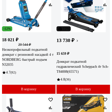
-12%
-12%
18 021 ₽
13 730 ₽
20 544 ₽
Низкопрофильный подкатной
15 659 ₽
домкрат с резиновой насадкой 4 т
NORDBERG быстрый подъем
Домкрат подкатной
N32035
гидравлический Scheppach 4т Sch-
T84008(65571)
4.7
(92)
4.8
(36)
В корзину
В корзину