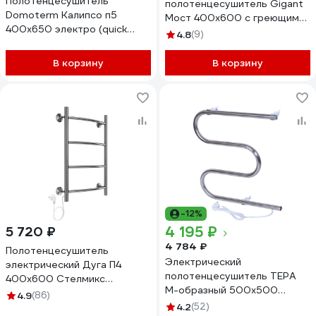
Полотенцесушитель
полотенцесушитель Gigant
Domoterm Калипсо п5
Мост 400x600 с греющим
400x650 электро (quick
кабелем /4 п/ PEG-06-00
4.8
(9)
touch) 4680746599219
В корзину
В корзину
-12%
4 195 ₽
5 720 ₽
4 784 ₽
Полотенцесушитель
Электрический
электрический Дуга П4
полотенцесушитель ТЕРА
400x600 Стелмикс
М-образный 500х500
4670078543042
4.9
(86)
ПСН-02-02
4.2
(52)