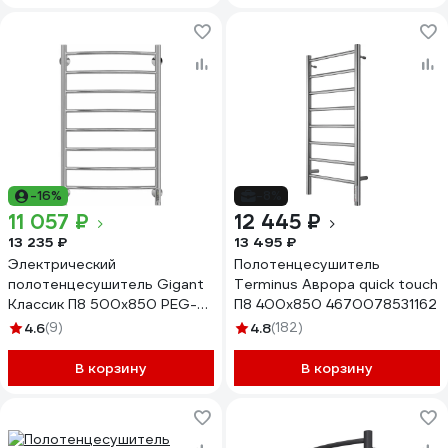
-16%
-8%
11 057 ₽
12 445 ₽
13 235 ₽
13 495 ₽
Электрический
Полотенцесушитель
полотенцесушитель Gigant
Terminus Аврора quick touch
Классик П8 500x850 PEG-
П8 400x850 4670078531162
10-00
4.6
(9)
4.8
(182)
В корзину
В корзину