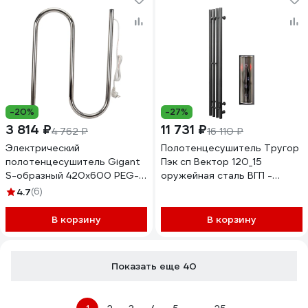
-20%
-27%
3 814 ₽
11 731 ₽
4 762 ₽
16 110 ₽
Электрический
Полотенцесушитель Тругор
полотенцесушитель Gigant
Пэк сп Вектор 120_15
S-образный 420x600 PEG-
оружейная сталь ВГП -
08-00
сенсор НФ-00000138
4.7
(6)
В корзину
В корзину
Показать еще 40