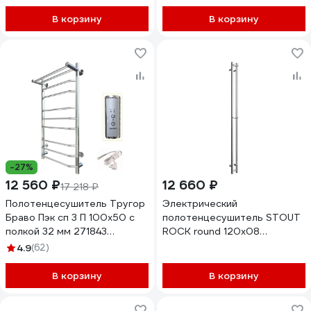
В корзину
В корзину
-27%
12 560 ₽
12 660 ₽
17 218 ₽
Полотенцесушитель Тругор
Электрический
Браво Пэк сп 3 П 100x50 с
полотенцесушитель STOUT
полкой 32 мм 271843
ROCK round 120x08
00271843 00-00033504
Полированный 2 опоры SHQ-
4.9
(62)
R1R0-012008
RG0093DHUE9PS6
В корзину
В корзину