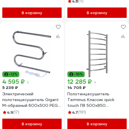
9003 матовый
4.8
(11)
4670078554208
В корзину
В корзину
-12%
-16%
4 595 ₽
12 285 ₽
5 239 ₽
14 705 ₽
Электрический
Полотенцесушитель
полотенцесушитель Gigant
Terminus Классик quick
М-образный 600x500 PEG-
touch П8 500x850
05-00
4670078531360
4.9
(17)
4.7
(191)
В корзину
В корзину