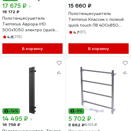
17 675 ₽
15 660 ₽
18 172 ₽
Полотенцесушитель
Полотенцесушитель
Terminus Классик с полкой
Terminus Аврора п10
quick touch П8 400x850
500x1050 электро (quick
4670078531407
4.7
(81)
touch) 4670078544360
4.8
(318)
В корзину
В корзину
-14%
-8%
14 495 ₽
5 702 ₽
16 758 ₽
5 862 ₽
6 171 ₽