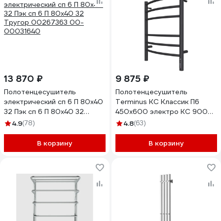
13 870 ₽
9 875 ₽
Полотенцесушитель
Полотенцесушитель
электрический сп 6 П 80х40
Terminus КС Классик П6
32 Пэк сп 6 П 80х40 32
450x600 электро КС 9005
Тругор 00267363 00-
матовый 4670078527578
4.9
(78)
4.8
(63)
00031640
В корзину
В корзину