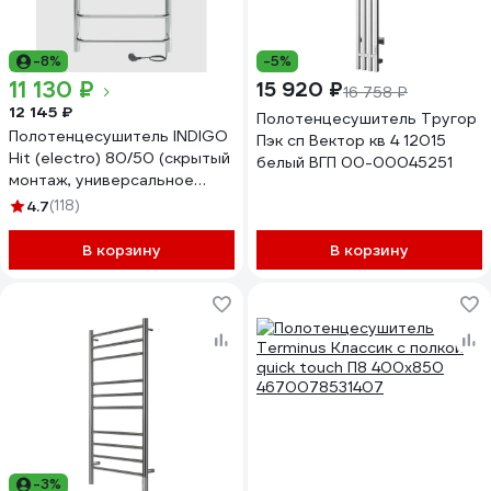
-8%
-5%
11 130 ₽
15 920 ₽
16 758 ₽
12 145 ₽
Полотенцесушитель Тругор
Полотенцесушитель INDIGO
Пэк сп Вектор кв 4 12015
Hit (electro) 80/50 (скрытый
белый ВГП 00-00045251
монтаж, универсальное
подключение R/L,
4.7
(118)
полированный) LHE80-50R
В корзину
В корзину
-3%