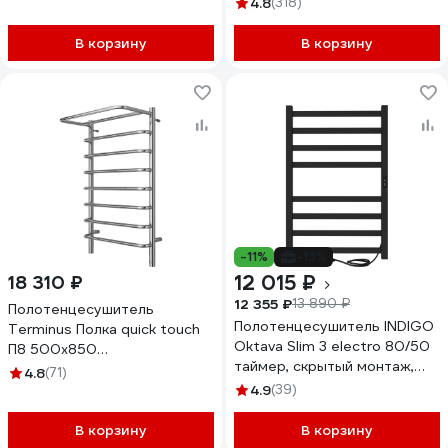
4.8
(318)
В корзину
В корзину
-11%
-13%
12 015 ₽
18 310 ₽
12 355 ₽
13 890 ₽
Полотенцесушитель
Полотенцесушитель INDIGO
Terminus Полка quick touch
Oktava Slim 3 electro 80/50
П8 500x850
таймер, скрытый монтаж,
4670078524836
4.8
(71)
универсальное подключение
4.9
(39)
R/L LСLOKS3E80-50BRRt
В корзину
В корзину