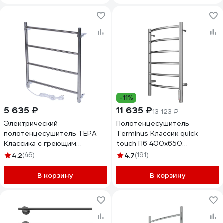
-11%
5 635 ₽
11 635 ₽
13 123 ₽
Электрический
Полотенцесушитель
полотенцесушитель ТЕРА
Terminus Классик quick
Классика с греющим
touch П6 400x650
кабелем 500x600 ПСН-09-
4670078531308
4.2
(46)
4.7
(191)
02
В корзину
В корзину