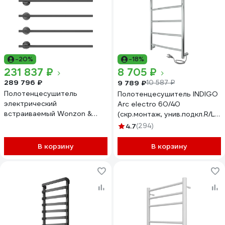
-20%
-18%
231 837 ₽
8 705 ₽
289 796 ₽
9 789 ₽
10 587 ₽
Полотенцесушитель
Полотенцесушитель INDIGO
электрический
Arc electro 60/40
встраиваемый Wonzon &
(скр.монтаж, унив.подкл.R/L,
Woghand темный графит
полиров.) LCAE60-40R
4.7
(294)
WW-A365-GM
В корзину
В корзину