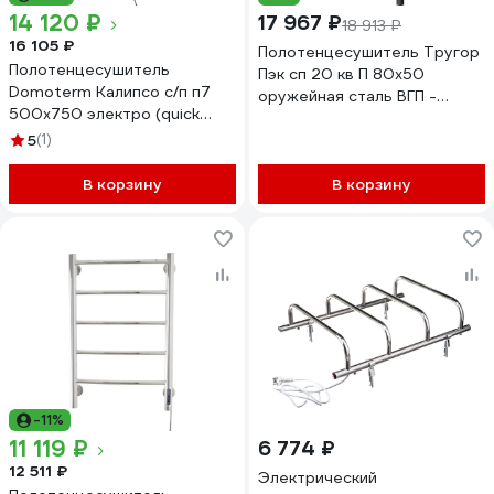
14 120 ₽
17 967 ₽
18 913 ₽
16 105 ₽
Полотенцесушитель Тругор
Полотенцесушитель
Пэк сп 20 кв П 80х50
Domoterm Калипсо с/п п7
оружейная сталь ВГП -
500x750 электро (quick
сенсор НФ-00000197
touch) 4680746599288
5
(1)
В корзину
В корзину
-11%
11 119 ₽
6 774 ₽
12 511 ₽
Электрический