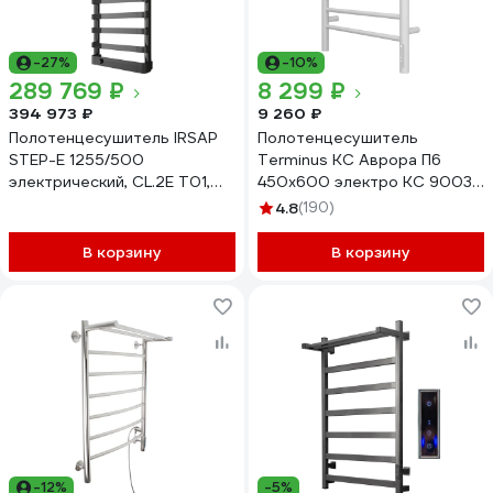
-27%
-10%
289 769 ₽
8 299 ₽
394 973 ₽
9 260 ₽
Полотенцесушитель IRSAP
Полотенцесушитель
STEP-E 1255/500
Terminus КС Аврора П6
электрический, CL.2E T01,
450x600 электро КС 9003
SEL050T2EIR01NNN02
матовый 4670078527462
4.8
(190)
В корзину
В корзину
-12%
-5%