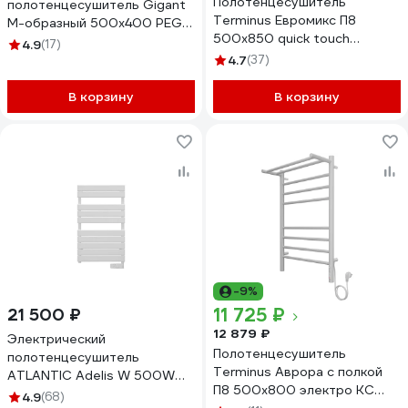
Полотенцесушитель
полотенцесушитель Gigant
Terminus Евромикс П8
М-образный 500x400 PEG-
500x850 quick touch
04-00
4.9
(17)
4670078531292
4.7
(37)
В корзину
В корзину
-9%
11 725 ₽
21 500 ₽
12 879 ₽
Электрический
Полотенцесушитель
полотенцесушитель
Terminus Аврора с полкой
ATLANTIC Adelis W 500W
П8 500x800 электро КС
002038 002238
4.9
(68)