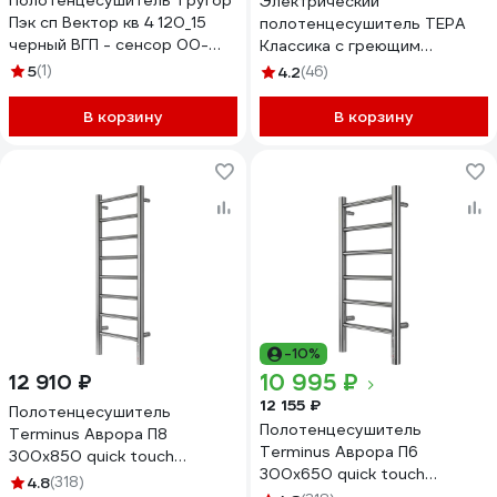
Полотенцесушитель Тругор
Электрический
Пэк сп Вектор кв 4 120_15
полотенцесушитель ТЕРА
черный ВГП - сенсор 00-
Классика с греющим
00050075
кабелем 400x600 ПСН-09-
5
(1)
4.2
(46)
01
В корзину
В корзину
-10%
10 995 ₽
12 910 ₽
12 155 ₽
Полотенцесушитель
Полотенцесушитель
Terminus Аврора П8
Terminus Аврора П6
300x850 quick touch
300x650 quick touch
4670078541833
4.8
(318)
4670078541826