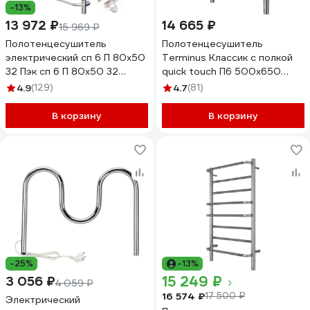
-13%
13 972 ₽
14 665 ₽
15 969 ₽
Полотенцесушитель
Полотенцесушитель
электрический сп 6 П 80х50
Terminus Классик с полкой
32 Пэк сп 6 П 80х50 32
quick touch П6 500x650
Тругор 00267364 00-
4670078531391
4.9
(129)
4.7
(81)
00031641
В корзину
В корзину
-25%
-13%
15 249 ₽
3 056 ₽
4 059 ₽
16 574 ₽
17 500 ₽
Электрический