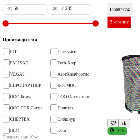
от
до
15568777
В корзину
Производители
FIT
Linesystem
PALISAD
Tech-Krep
VEGAS
АзотХимФортис
ЕВРОПАРТНЕР
КОСМОС
ООО Комус
ООО Оптхозторг
ООО ТПК Сигма
Политех
СИБРТЕХ
Сибшнур
ЩИТ
Эбис
-12%
Показать еще 10