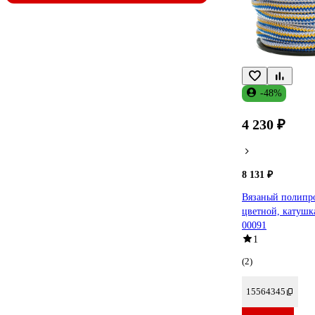
-48%
4 230 ₽
8 131 ₽
Вязаный полипр
цветной, катушк
00091
1
(2)
15564345