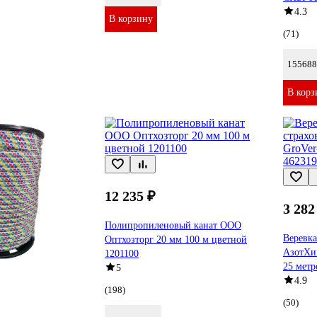
4.3
В корзину
(71)
155688
В корз
12 235 ₽
3 282
Полипропиленовый канат ООО
Веревка
Оптхозторг 20 мм 100 м цветной
АзотХим
1201100
25 метр
5
4.9
(198)
(50)