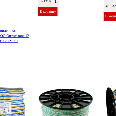
39131638
320932
В корзину
В корз
опиленовая
ООО Оптхозторг 12
я 058121001