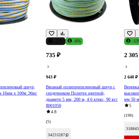
-22%
-6%
-1
735 ₽
2 305
943 ₽
2 640 ₽
опиленовый шнур,
Вязаный полипропиленовый шнур с
Веревк
а 16мм х 100м Эбис
сердечником Политех цветной,
высоко
диаметр 5 мм, 200 м, 4.6 ктекс, 90 кгс
мм 50 м
8001050
5
4.8
(198)
(5)
318845
34253287