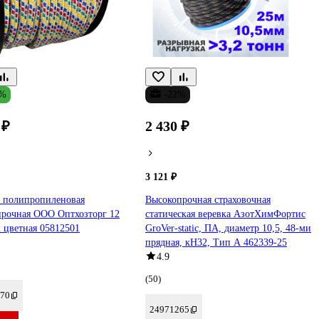
3%
-22%
 ₽
2 430 ₽
3 121 ₽
а полипропиленовая
Высокопрочная страховочная
прочная ООО Оптхозторг 12
статическая веревка АзотХимФортис
 цветная 05812501
GroVer-static, ПА, диаметр 10,5, 48-ми
прядная, кН32, Тип А 462339-25
4.9
(50)
70
24971265