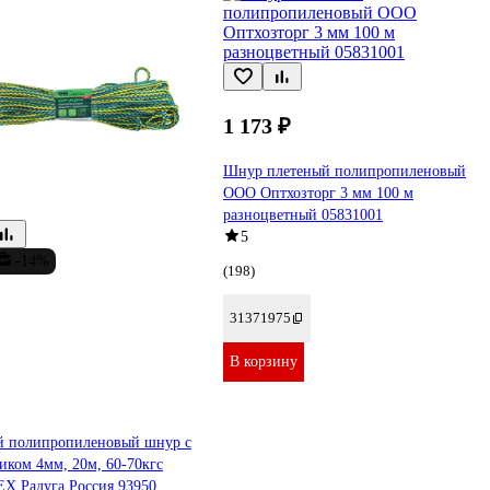
1 173 ₽
Шнур плетеный полипропиленовый
ООО Оптхозторг 3 мм 100 м
разноцветный 05831001
5
-14%
(198)
31371975
В корзину
й полипропиленовый шнур с
иком 4мм, 20м, 60-70кгс
Х Радуга Россия 93950