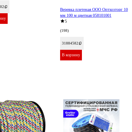
02
Веревка плетеная ООО Оптхозторг 10
мм 100 м цветная 058101001
ину
5
(198)
31884582
В корзину