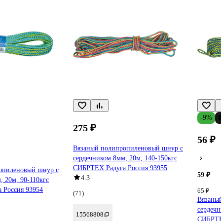
-9%
275 ₽
56 ₽
Вязаный полипропиленовый шнур с
сердечником 8мм, 20м, 140-150кгс
СИБРТЕХ Радуга Россия 93955
опиленовый шнур с
59 ₽
4.3
, 20м, 90-110кгс
 Россия 93954
65 ₽
(71)
Вязаны
сердечн
15568808
СИБРТЕ