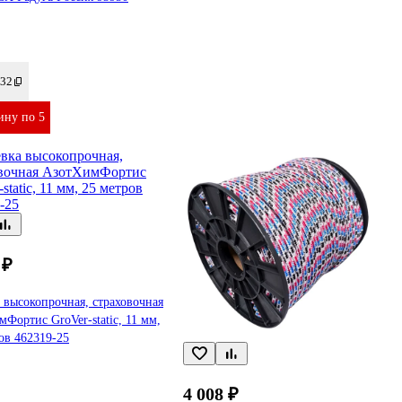
32
ину по 5
 ₽
 высокопрочная, страховочная
Фортис GroVer-static, 11 мм,
ов 462319-25
4 008 ₽