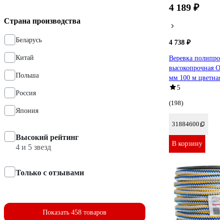
4 189 ₽
Страна производства
Беларусь
4 738 ₽
Китай
Веревка полипр
высокопрочная 
Польша
мм 100 м цветна
5
Россия
(198)
Япония
31884600
Высокий рейтинг
В корзину
4 и 5 звезд
Только с отзывами
Показать 458 товаров