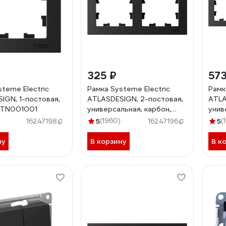
325 ₽
573
steme Electric
Рамка Systeme Electric
Рамк
IGN, 1-постовая,
ATLASDESIGN, 2-постовая,
ATLA
ATN001001
универсальная, карбон,
унив
ATN001002
ATN
5
(1960)
5
(
16247198
16247196
ну
В корзину
В к