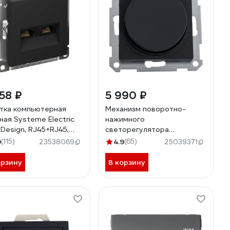
58 ₽
5 990 ₽
тка компьютерная
Механизм поворотно-
ная Systeme Electric
нажимного
sDesign, RJ45+RJ45,
светорегулятора
6А, механизм, Карбон
(диммера) Systeme Electric
9
(115)
4.9
(65)
23538069
25039371
001088
Atlasdesign led, rc, 400вт,
карбон ATN001023
орзину
В корзину