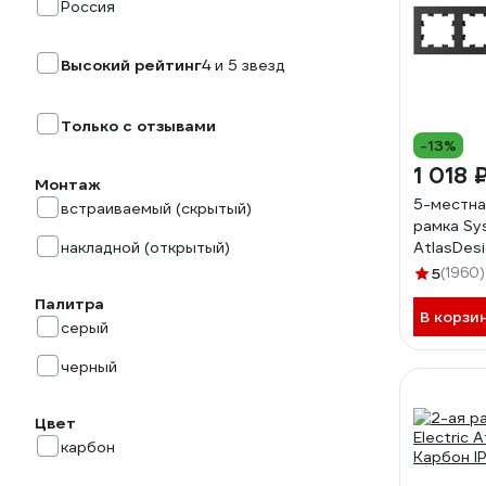
Россия
Высокий рейтинг
4 и 5 звезд
Только с отзывами
-13%
1 018 
Монтаж
5-местна
встраиваемый (скрытый)
рамка Sy
накладной (открытый)
AtlasDes
ATN001
5
(1960)
Палитра
В корзи
серый
черный
Цвет
карбон