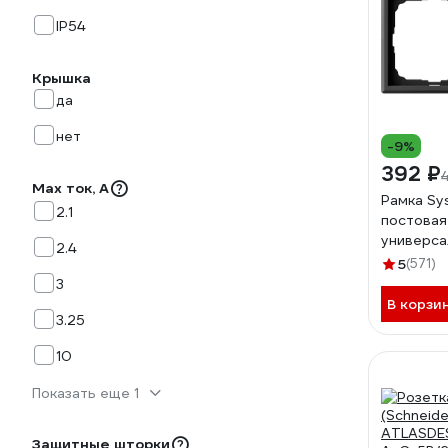
IP54
Крышка
да
нет
-9%
392 ₽
Max ток, А
Рамка Sys
2.1
постовая 
универса
2.4
GAL001
5
(571)
3
В корзи
3.25
10
Показать еще 1
Защитные шторки