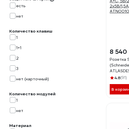
есть
нет
Количество клавиш
1
1+1
8 540
2
Розетка 
(Schneider
3
ATLASDES
A+С, 5В/2
4.8
(91)
нет (карточный)
2x5В/1,5А
ATN0010
В корзи
Количество модулей
1
нет
Материал