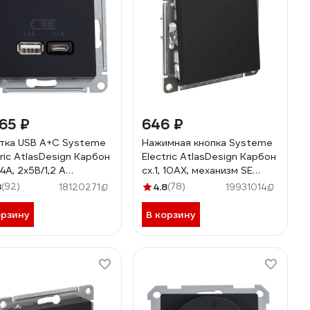
65 ₽
646 ₽
тка USB A+С Systeme
Нажимная кнопка Systeme
tric AtlasDesign Карбон
Electric AtlasDesign Карбон
4А, 2х5В/1,2 А
сх.1, 10АХ, механизм SE
001039
ATN001015
8
(92)
4.8
(78)
18120271
19931014
орзину
В корзину