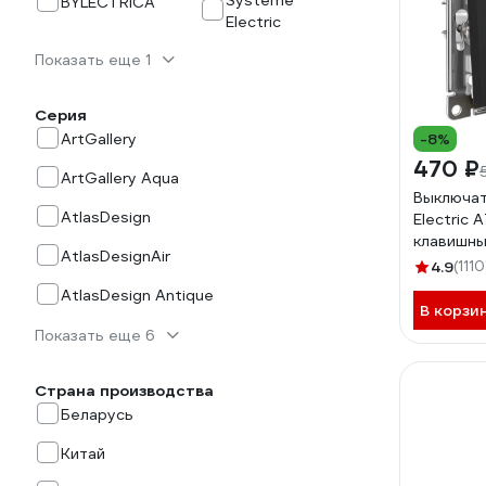
Systeme
BYLECTRICA
Electric
Показать еще 1
Серия
ArtGallery
-8%
470 ₽
ArtGallery Aqua
Выключа
AtlasDesign
Electric 
клавишный
AtlasDesignAir
механизм
4.9
(1110
ATN0010
AtlasDesign Antique
В корзи
Показать еще 6
Страна производства
Беларусь
Китай