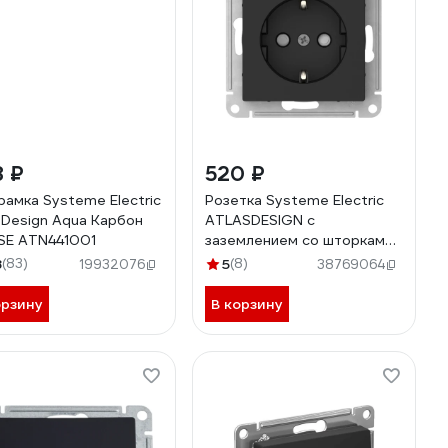
8 ₽
520 ₽
 рамка Systeme Electric
Розетка Systeme Electric
sDesign Aqua Карбон
ATLASDESIGN с
 SE ATN441001
заземлением со шторками,
16А, мех., быстрозажим.
8
(83)
5
(8)
19932076
38769064
клем., карбон ATN001045S
орзину
В корзину