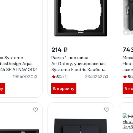
214 ₽
74
ка Systeme
Рамка 1-постовая
Меха
AtlasDesign Aqua
ArtGallery, универсальная
Elec
P44 SE ATN441002
Systeme Electric Карбон
зазе
GAL001001
с кры
5
(571)
5
(
19940020
33462427
быст
карб
ну
В корзину
В к