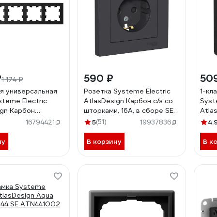
₽
590 ₽
50
1 174 ₽
я универсальная
Розетка Systeme Electric
1-кл
steme Electric
AtlasDesign Карбон с/з со
Syst
ign Карбон
шторками, 16А, в сборе SE
Atla
005
ATN001044
10АХ
5
(51)
4.
16794421
19937836
ATN
ну
В корзину
В к