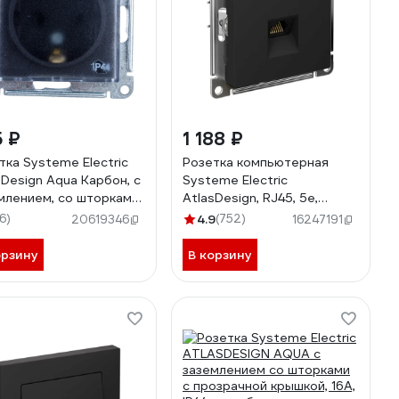
 ₽
1 188 ₽
тка Systeme Electric
Розетка компьютерная
sDesign Aqua Карбон, с
Systeme Electric
млением, со шторками,
AtlasDesign, RJ45, 5e,
озрачной крышкой, 16А,
механизм, Карбон
16)
4.9
(752)
20619346
16247191
 ATN441046
ATN001083
орзину
В корзину