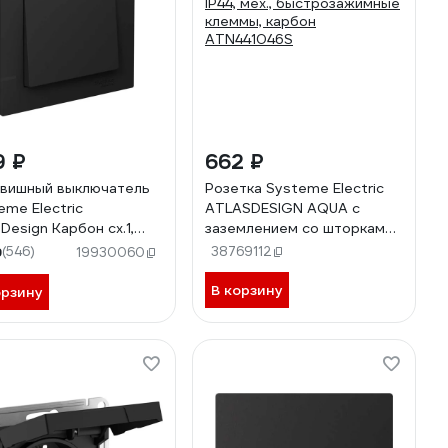
9 ₽
662 ₽
авишный выключатель
Розетка Systeme Electric
eme Electric
ATLASDESIGN AQUA с
sDesign Карбон сх.1,
заземлением со шторками
, в сборе SE
с прозрачной крышкой, 16А,
9
(546)
38769112
19930060
001012
IP44, мех., быстрозажимные
клеммы, карбон
В корзину
орзину
ATN441046S