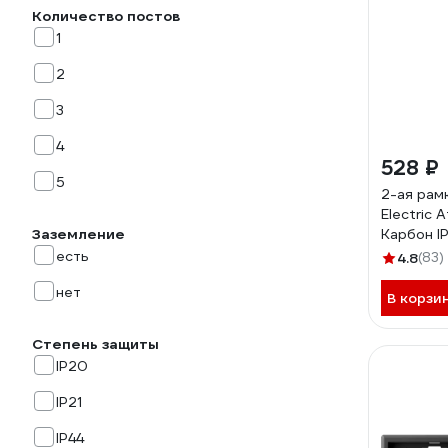
Количество постов
1
2
3
4
528 ₽
5
2-ая рам
Electric 
Заземление
Карбон I
есть
4.8
(83)
нет
В корзи
Степень защиты
IP20
IP21
IP44