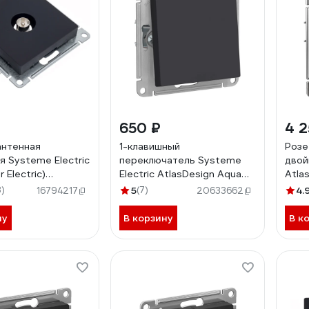
650 ₽
4 2
антенная
1-клавишный
Розе
я Systeme Electric
переключатель Systeme
двой
 Electric)
Electric AtlasDesign Aqua
Atla
ign карбон TV
Карбон, сх.6 SE ATN441061
кат.
)
5
(7)
4.
16794217
20633662
ор ATN001093
ATN
ну
В корзину
В к