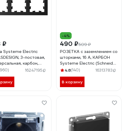
-4%
 ₽
490 ₽
509 ₽
а Systeme Electric
РОЗЕТКА с заземлением со
SDESIGN, 3-постовая,
шторками, 16 А, КАРБОН
ерсальная, карбон,
Systeme Electric (Schneider
001003
Electric) ATLASDESIGN
1960)
4.8
(140)
16247195
16313783
ATN001045
орзину
В корзину