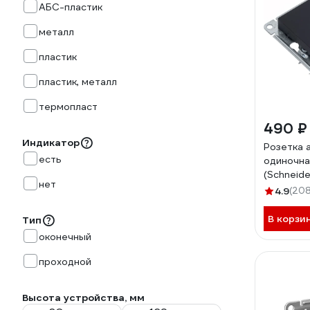
АБС-пластик
металл
пластик
пластик, металл
термопласт
490 ₽
Индикатор
Розетка 
есть
одиночна
(Schneider
нет
AtlasDes
4.9
(208
коннект
В корзи
Тип
оконечный
проходной
Высота устройства, мм