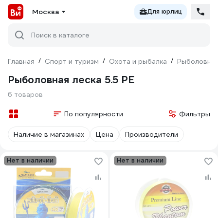
Москва
Для юрлиц
Поиск в каталоге
Главная
/
Спорт и туризм
/
Охота и рыбалка
/
Рыболовны
Рыболовная леска 5.5 PE
6 товаров
По популярности
Фильтры
Наличие в магазинах
Цена
Производители
Нет в наличии
Нет в наличии