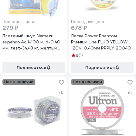
Последняя цена
Последняя цена
279 ₽
678 ₽
Плетеный шнур Namazu
Леска Power Phantoм
supahiro 4х, l-100 м, d-0.40
Preмiuм Line FLUO YELLOW
мм, test-34.48 кг, желтый
120м, 0.40мм PPPLY120040
NSH100-0,4Y
5
(1)
Подписаться
Подписаться
Нет в наличии
Нет в наличии