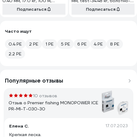
0.40 мм, 17.0 кг, 100 м,
мм, test-34.48 кг, болотно-
оранжевая pkn08914
зеленый NSH100-0,4
Подписаться
Подписаться
Часто ищут
0.4 PE
2 PE
1 PE
5 PE
6 PE
4 PE
8 PE
2.2 PE
Популярные отзывы
10 отзывов
Отзыв о Premier fishing MONOPOWER ICE
PR-MI-T-030-30
Елена С.
17.07.2023
Крепкая леска.