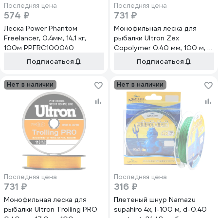
Последняя цена
Последняя цена
574 ₽
731 ₽
Леска Power Phantoм
Монофильная леска для
Freelancer, 0.4мм, 14,1 кг,
рыбалки Ultron Zex
100м PPFRC100040
Copolymer 0.40 мм, 100 м, 18
кг, прозрачная pkn06398
Подписаться
Подписаться
Нет в наличии
Нет в наличии
Последняя цена
Последняя цена
731 ₽
316 ₽
Монофильная леска для
Плетеный шнур Namazu
рыбалки Ultron Trolling PRO
supahiro 4х, l-100 м, d-0.40