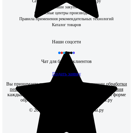
Сервисный центр ВсеИнструменты.ру
Наши закупки
Сервисные центры производителей
Правила применения рекомендательных технологий
Каталог товаров
Наши соцсети
Чат для бизнес-клиентов
Подать заявку
Вы принимаете условия
политики в отношении обработки
персональных данных
и
пользовательского соглашения
каждый раз, когда оставляете свои данные в любой форме
обратной связи на сайте ВсеИнструменты.ру
© 2006 — 2026. ВсеИнструменты.ру