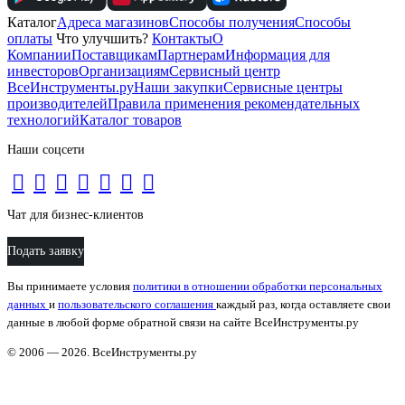
Каталог
Адреса магазинов
Способы получения
Способы
оплаты
Что улучшить?
Контакты
О
Компании
Поставщикам
Партнерам
Информация для
инвесторов
Организациям
Сервисный центр
ВсеИнструменты.ру
Наши закупки
Сервисные центры
производителей
Правила применения рекомендательных
технологий
Каталог товаров
Наши соцсети
Чат для бизнес-клиентов
Подать заявку
Вы принимаете условия
политики в отношении обработки персональных
данных
и
пользовательского соглашения
каждый раз, когда оставляете свои
данные в любой форме обратной связи на сайте ВсеИнструменты.ру
© 2006 — 2026. ВсеИнструменты.ру