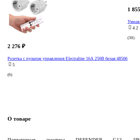
1 855
Умная
4.2
(30)
2 276 ₽
Розетка с пультом управления Electraline 16А 250В белая 48506
5
(6)
О товаре
Портативная акустика DEFENDER G12, 5Вт