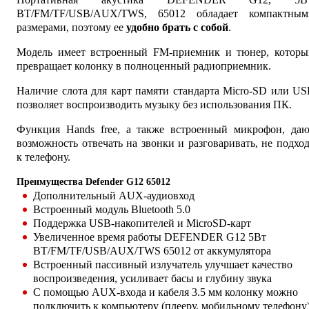
BT/FM/TF/USB/AUX/TWS, 65012 обладает компактным
размерами, поэтому ее
удобно брать с собой
.
Модель имеет встроенный FM-приемник и тюнер, которы
превращает колонку в полноценный радиоприемник.
Наличие слота для карт памяти стандарта Micro-SD или U
позволяет воспроизводить музыку без использования ПК.
Функция Hands free, а также встроенный микрофон, даю
возможность отвечать на звонки и разговаривать, не подхо
к телефону.
Преимущества Defender G12 65012
Дополнительный AUX-аудиовход
Встроенный модуль Bluetooth 5.0
Поддержка USB-накопителей и MicroSD-карт
Увеличенное время работы DEFENDER G12 5Вт
BT/FM/TF/USB/AUX/TWS 65012 от аккумулятора
Встроенный пассивный излучатель улучшает качество
воспроизведения, усиливает басы и глубину звука
С помощью AUX-входа и кабеля 3.5 мм колонку можно
подключить к компьютеру (плееру, мобильному телефону