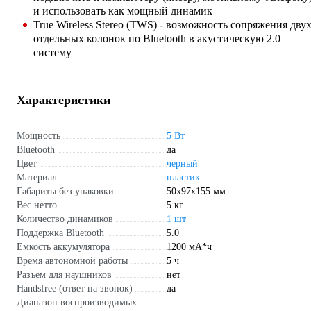
и использовать как мощный динамик
True Wireless Stereo (TWS) - возможность сопряжения дву
отдельных колонок по Bluetooth в акустическую 2.0
систему
Характеристики
Мощность
5 Вт
Bluetooth
да
Цвет
черный
Материал
пластик
Габариты без упаковки
50x97x155 мм
Вес нетто
5 кг
Количество динамиков
1 шт
Поддержка Bluetooth
5.0
Емкость аккумулятора
1200 мА*ч
Время автономной работы
5 ч
Разъем для наушников
нет
Handsfree (ответ на звонок)
да
Диапазон воспроизводимых