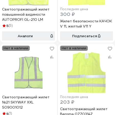
Светоотражающий жилет
Последняя цена
300 ₽
повышенной видимости
AUTOPROFI GL-210 LM
Жилет безопасности КАЧОК
5
(5)
V 11, желтый V11 Y
Аналоги
Подписаться
Нет в наличии
Нет в наличии
Светоотражающий жилет
Последняя цена
203 ₽
№21 SKYWAY XXL
S09001012
Светоотражающий жилет
4
(1)
Beroma 07703147