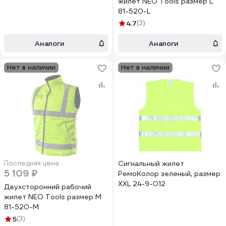
жилет NEO Tools pазмер L
81-520-L
4.7
(3)
Аналоги
Аналоги
Нет в наличии
Нет в наличии
Последняя цена
Сигнальный жилет
5 109 ₽
РемоКолор зеленый, размер
XXL 24-9-012
Двухсторонний рабочий
жилет NEO Tools pазмер M
81-520-M
5
(3)