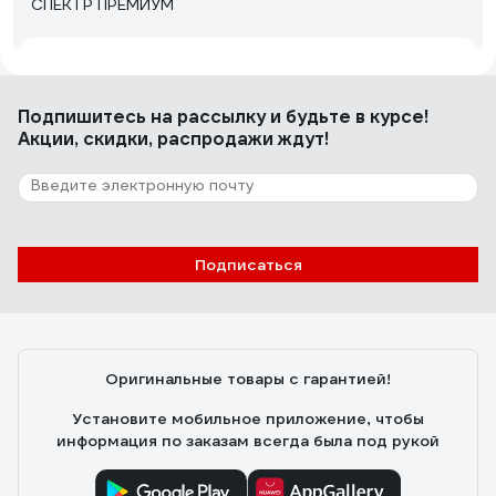
СПЕКТР ПРЕМИУМ
Юра
08.09.2025
Отличные сигнальные и защитный свойства, цена-
Подпишитесь
на рассылку
и будьте в курсе!
качество
Акции, скидки, распродажи ждут!
14 отзывов
Отзыв о жилете БЕРТА 915
Подписаться
Женя
23.12.2019
Яркая жилетка Полосы пришиты нормально, нитки не
распускаются.
Оригинальные товары с гарантией!
Установите мобильное приложение, чтобы
информация по заказам всегда была под рукой