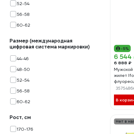
52-54
56-58
60-62
Размер (международная
цифровая система маркировки)
-5%
6 544
44-46
6 888 ₽
48-50
Мужской
жилет If
52-54
флуорес
синий (96
3575486
56-58
Жил 005/
В корзи
60-62
Рост, см
Нет в на
170-176