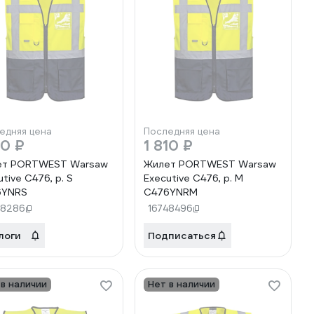
едняя цена
Последняя цена
10 ₽
1 810 ₽
ет PORTWEST Warsaw
Жилет PORTWEST Warsaw
tive C476, р. S
Executive C476, р. M
6YNRS
C476YNRM
48286
16748496
логи
Подписаться
 в наличии
Нет в наличии