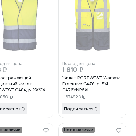
едняя цена
Последняя цена
 ₽
1 810 ₽
тоотражающий
Жилет PORTWEST Warsaw
цветный жилет
Executive C476, р. 5XL
WEST C484, р. XX/3X
C476YNR5XL
YNRXX/3X
48501
16748201
писаться
Подписаться
 в наличии
Нет в наличии