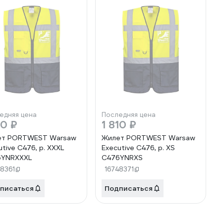
едняя цена
Последняя цена
10 ₽
1 810 ₽
ет PORTWEST Warsaw
Жилет PORTWEST Warsaw
utive C476, р. XXXL
Executive C476, р. XS
6YNRXXXL
C476YNRXS
48361
16748371
писаться
Подписаться