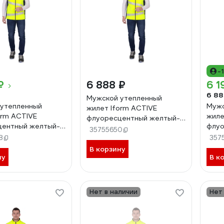
-
₽
6 888 ₽
6 1
6 88
Мужской утепленный
 утепленный
Мужс
жилет Iform ACTIVE
orm ACTIVE
жиле
флуоресцентный желтый-
центный желтый-
флуо
синий (104-108, 170-176),
35755650
-100, 182-188),
синий
8
Жил 005/104/170
357
96/182
Жил 
В корзину
ну
В к
Нет в наличии
Нет