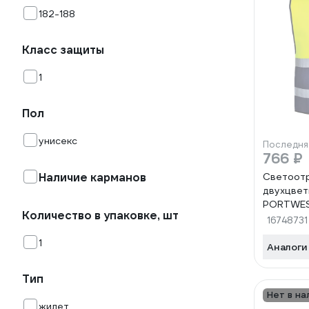
182-188
Класс защиты
1
Пол
унисекс
Последня
766 ₽
Наличие карманов
Светоот
двухцвет
PORTWEST
Количество в упаковке, шт
C484YNR
16748731
1
Аналоги
Тип
Нет в на
жилет