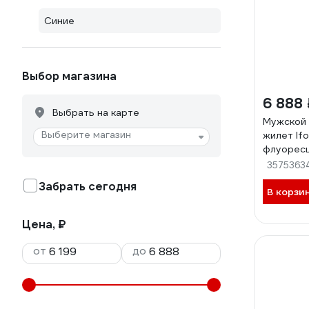
Синие
Выбор магазина
6 888 
Выбрать на карте
Мужской
Выберите магазин
жилет If
флуорес
синий (10
3575363
Жил 005/
Забрать сегодня
В корзи
Цена, ₽
от
до