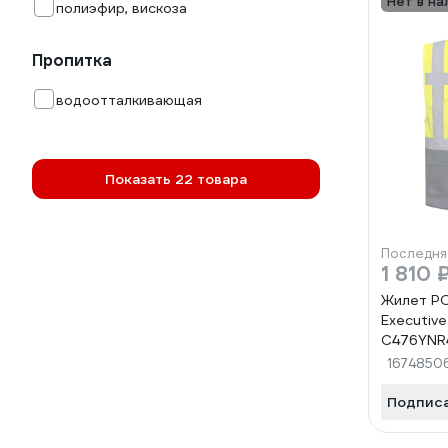
Нет в на
полиэфир, вискоза
Пропитка
водоотталкивающая
Показать 22 товара
Последня
1 810 
Жилет P
Executive
C476YNR
1674850
Подпис