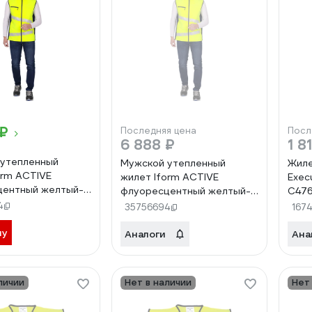
 ₽
Последняя цена
Посл
6 888 ₽
1 8
 утепленный
Мужской утепленный
Жил
orm ACTIVE
жилет Iform ACTIVE
Execu
центный желтый-
флуоресцентный желтый-
C47
-100, 170-176),
синий (88-92, 170-176), Жил
4
35756694
167
96/170
005/88/170
ну
Аналоги
Ана
личии
Нет в наличии
Нет