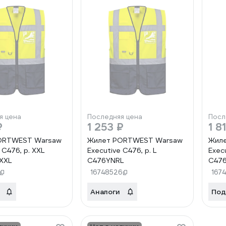
я цена
Последняя цена
Посл
₽
1 253 ₽
1 8
ORTWEST Warsaw
Жилет PORTWEST Warsaw
Жил
 C476, р. XXL
Executive C476, р. L
Exec
XXL
C476YNRL
C47
16748526
167
Аналоги
Под