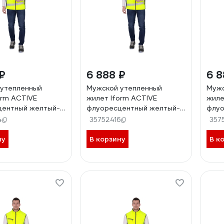
₽
6 888 ₽
6 8
 утепленный
Мужской утепленный
Мужс
orm ACTIVE
жилет Iform ACTIVE
жиле
центный желтый-
флуоресцентный желтый-
флуо
4-108, 182-188),
синий (112-116, 182-188), Жил
синий
4
35752416
357
104/182
005/112/182
005/
ну
В корзину
В к