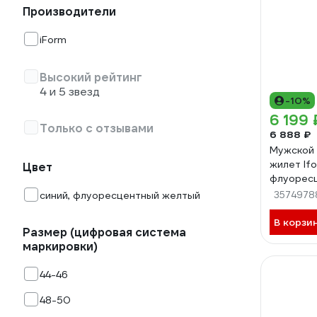
Производители
iForm
Высокий рейтинг
4 и 5 звезд
-10%
6 199 
Только с отзывами
6 888 ₽
Мужской
жилет If
Цвет
флуорес
синий (96
синий, флуоресцентный желтый
3574978
Жил 005/
В корзи
Размер (цифровая система
маркировки)
44-46
48-50