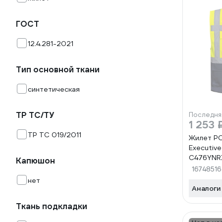
ГОСТ
12.4.281-2021
Тип основной ткани
синтетическая
ТР ТС/ТУ
Последня
1 253 
ТР ТС 019/2011
Жилет P
Executive
C476YNR
Капюшон
16748516
нет
Аналоги
Ткань подкладки