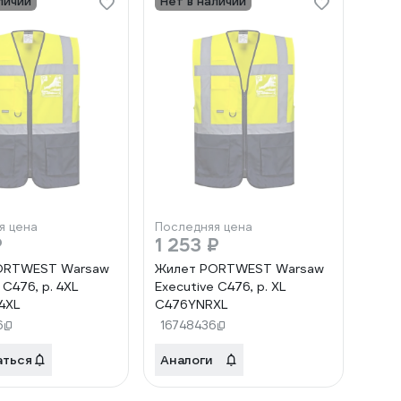
личии
Нет в наличии
я цена
Последняя цена
₽
1 253 ₽
ORTWEST Warsaw
Жилет PORTWEST Warsaw
 C476, р. 4XL
Executive C476, р. XL
4XL
C476YNRXL
6
16748436
аться
Аналоги