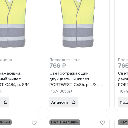
я цена
Последняя цена
Посл
766 ₽
766
ражающий
Светоотражающий
Све
ный жилет
двухцветный жилет
двух
 C484, р. S/M
PORTWEST C484, р. L/XL
PORT
S/M
C484YNRL/XL
C484
16748656
167
Аналоги
Под
личии
Нет в наличии
Нет