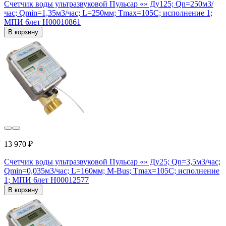
Счетчик воды ультразвуковой Пульсар «» Ду125; Qn=250м3/
час; Qmin=1,35м3/час; L=250мм; Тmax=105С; исполнение 1;
МПИ 6лет Н00010861
В корзину
13 970 ₽
Счетчик воды ультразвуковой Пульсар «» Ду25; Qn=3,5м3/час;
Qmin=0,035м3/час; L=160мм; M-Bus; Тmax=105С; исполнение
1; МПИ 6лет Н00012577
В корзину