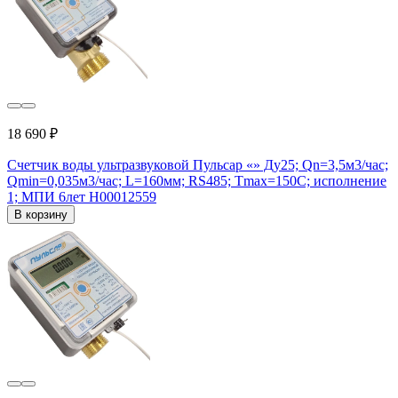
18 690 ₽
Счетчик воды ультразвуковой Пульсар «» Ду25; Qn=3,5м3/час;
Qmin=0,035м3/час; L=160мм; RS485; Тmax=150С; исполнение
1; МПИ 6лет Н00012559
В корзину