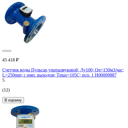
45 418 ₽
Счетчик воды Пульсар ультразвуковой, Ду100; Qn=150м3/час;
L=250mm; с имп. выходом; Тmax=105С; исп. 1 Н00009887
5
(12)
В корзину