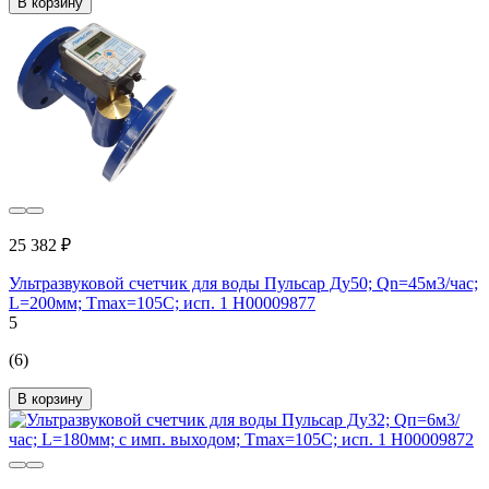
В корзину
25 382 ₽
Ультразвуковой счетчик для воды Пульсар Ду50; Qn=45м3/час;
L=200мм; Тmax=105C; исп. 1 Н00009877
5
(6)
В корзину