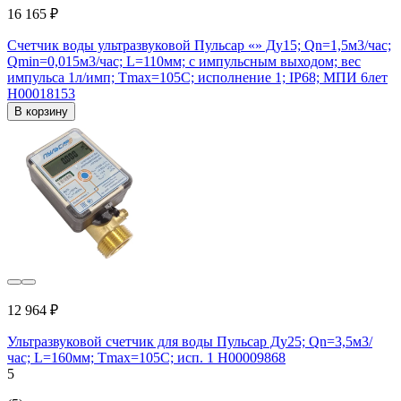
16 165 ₽
Счетчик воды ультразвуковой Пульсар «» Ду15; Qn=1,5м3/час;
Qmin=0,015м3/час; L=110мм; с импульсным выходом; вес
импульса 1л/имп; Тmax=105С; исполнение 1; IP68; МПИ 6лет
Н00018153
В корзину
12 964 ₽
Ультразвуковой счетчик для воды Пульсар Ду25; Qn=3,5м3/
час; L=160мм; Тmax=105C; исп. 1 Н00009868
5