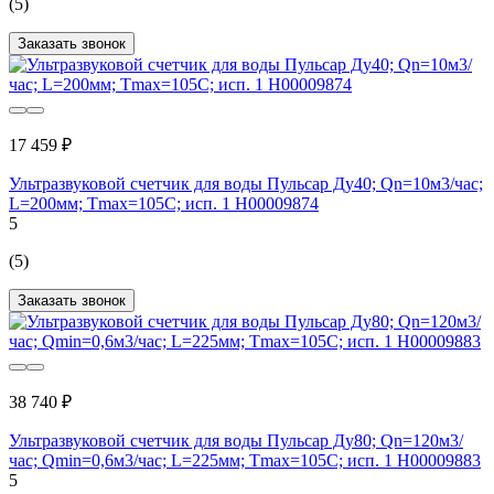
(5)
Заказать звонок
17 459 ₽
Ультразвуковой счетчик для воды Пульсар Ду40; Qn=10м3/час;
L=200мм; Тmax=105C; исп. 1 Н00009874
5
(5)
Заказать звонок
38 740 ₽
Ультразвуковой счетчик для воды Пульсар Ду80; Qn=120м3/
час; Qmin=0,6м3/час; L=225мм; Тmax=105C; исп. 1 Н00009883
5