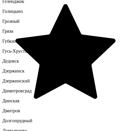
Геленджик
Голицыно
Грозный
Грязи
Губкин
Гусь-Хрустальный
Дедовск
Дзержинск
Дзержинский
Димитровград
Динская
Дмитров
Долгопрудный
Домодедово