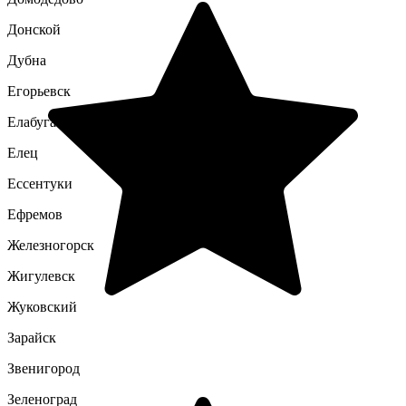
Донской
Дубна
Егорьевск
Елабуга
Елец
Ессентуки
Ефремов
Железногорск
Жигулевск
Жуковский
Зарайск
Звенигород
Зеленоград