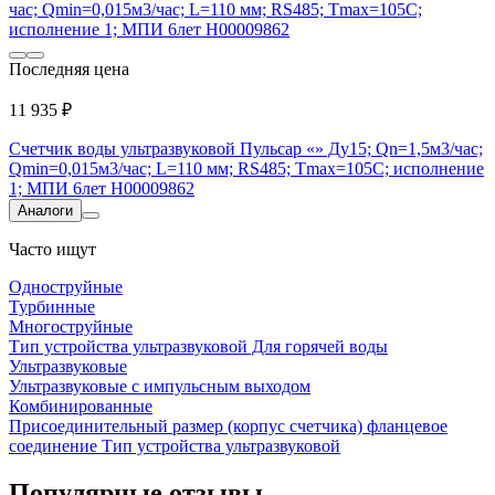
Последняя цена
11 935 ₽
Счетчик воды ультразвуковой Пульсар «» Ду15; Qn=1,5м3/час;
Qmin=0,015м3/час; L=110 мм; RS485; Тmax=105С; исполнение
1; МПИ 6лет Н00009862
Аналоги
Часто ищут
Одноструйные
Турбинные
Многоструйные
Тип устройства ультразвуковой Для горячей воды
Ультразвуковые
Ультразвуковые с импульсным выходом
Комбинированные
Присоединительный размер (корпус счетчика) фланцевое
соединение Тип устройства ультразвуковой
Популярные отзывы