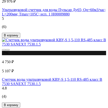
29 976 ₽
Ультразвуковой счетчик для воды Пульсар Ду65; Qn=60м3/час;
L=200мм; Тmax=105C; исп. 1 Н00009880
5
(6)
В корзину
-7%
4 750 ₽
5 107 ₽
Счетчик воды ультразвуковой КВУ-S 1,5-110 RS-485 класс B
7530 SANEXT 7530.1.5
4.8
(4)
В корзину