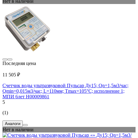
Нет в наличии
Последняя цена
11 505 ₽
Счетчик воды ультразвуковой Пульсар Ду15; Qn=1,5м3/час;
Qmin=0,015м3/час; L=110мм; Тmax=105°С; исполнение 1;
МПИ 6лет Н00009861
5
(1)
Аналоги
Нет в наличии