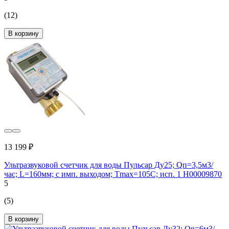
(12)
В корзину
13 199 ₽
Ультразвуковой счетчик для воды Пульсар Ду25; Qп=3,5м3/
час; L=160мм; с имп. выходом; Тmах=105С; исп. 1 Н00009870
5
(5)
В корзину