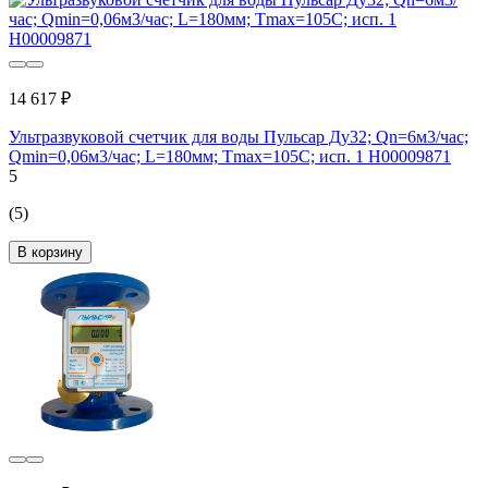
14 617 ₽
Ультразвуковой счетчик для воды Пульсар Ду32; Qn=6м3/час;
Qmin=0,06м3/час; L=180мм; Тmax=105C; исп. 1 Н00009871
5
(5)
В корзину