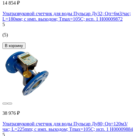
14 854 ₽
Ультразвуковой счетчик для воды Пульсар Ду32; Qп=6м3/час;
L=180мм; с имп. выходом; Тmах=105С; исп. 1 Н00009872
5
(5)
В корзину
38 976 ₽
Ультразвуковой счетчик для воды Пульсар Ду80; Qn=120м3/
час; L=225mm; с имп. выходом; Тmax=105С; исп. 1 Н00009884
5