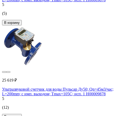
5
(5)
В корзину
25 619 ₽
Ультразвуковой счетчик для воды Пульсар Ду50; Qn=45м3/час;
L=200mm; с имп. выходом; Тmax=105С; исп. 1 Н00009878
5
(12)