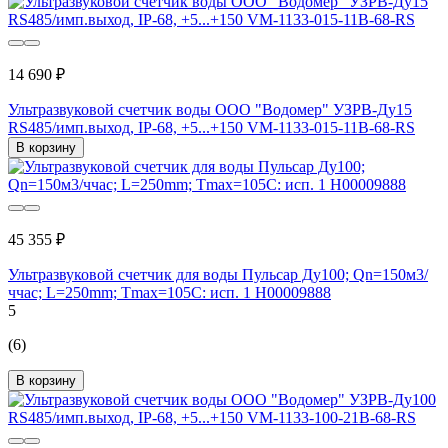
14 690 ₽
Ультразвуковой счетчик воды ООО "Водомер" УЗРВ-Ду15
RS485/имп.выход, IP-68, +5...+150 VM-1133-015-11B-68-RS
В корзину
45 355 ₽
Ультразвуковой счетчик для воды Пульсар Ду100; Qn=150м3/
ччac; L=250mm; Тmax=105С: исп. 1 Н00009888
5
(6)
В корзину