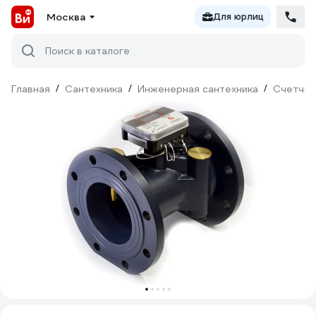
Москва
Для юрлиц
Поиск в каталоге
Главная
/
Сантехника
/
Инженерная сантехника
/
Счетчик