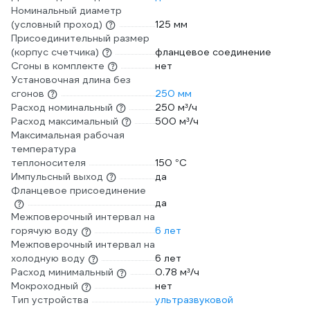
Номинальный диаметр
(условный проход)
125 мм
Присоединительный размер
(корпус счетчика)
фланцевое соединение
Сгоны в комплекте
нет
Установочная длина без
сгонов
250 мм
Расход номинальный
250 м³/ч
Расход максимальный
500 м³/ч
Максимальная рабочая
температура
теплоносителя
150 °С
Импульсный выход
да
Фланцевое присоединение
да
Межповерочный интервал на
горячую воду
6 лет
Межповерочный интервал на
холодную воду
6 лет
Расход минимальный
0.78 м³/ч
Мокроходный
нет
Тип устройства
ультразвуковой