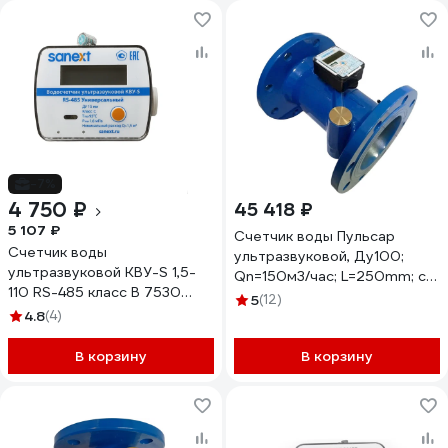
-7%
4 750 ₽
45 418 ₽
5 107 ₽
Счетчик воды Пульсар
Счетчик воды
ультразвуковой, Ду100;
ультразвуковой КВУ-S 1,5-
Qn=150м3/час; L=250mm; с
110 RS-485 класс B 7530
имп. выходом; Тmax=105С;
5
(12)
SANEXT 7530.1.5
4.8
(4)
исп. 1 Н00009887
В корзину
В корзину