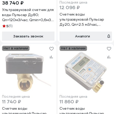
38 740 ₽
Последняя цена
12 096 ₽
Ультразвуковой счетчик для
Счетчик воды
воды Пульсар Ду80;
ультразвуковой Пульсар
Qn=120м3/час; Qmin=0,6м3/
Ду20, Qn=2.5 м3/час,
час; L=225мм; Тmax=105C;
5
(6)
Qmin=0.025 м3/час, L=130
исп. 1 Н00009883
мм, с импульсным выходом,
Заказать звонок
Аналоги
Тmax=105 С, исполнение 1,
МПИ 6 лет Н00009867
Нет в наличии
Нет в наличии
Последняя цена
Последняя цена
11 740 ₽
11 860 ₽
Счетчик воды
Счетчик воды
ультразвуковой Пульсар
ультразвуковой Пульсар