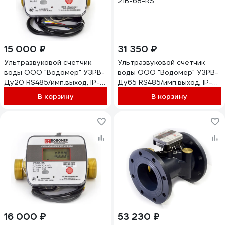
15 000 ₽
31 350 ₽
Ультразвуковой счетчик
Ультразвуковой счетчик
воды ООО "Водомер" УЗРВ-
воды ООО "Водомер" УЗРВ-
Ду20 RS485/имп.выход, IP-
Ду65 RS485/имп.выход, IP-
68, +5...+150 VM-1133-020-
68, +5...+150 VM-1133-065-
В корзину
В корзину
11B-68-RS
21B-68-RS
16 000 ₽
53 230 ₽