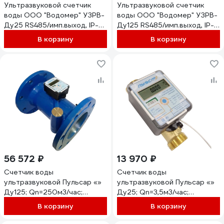
Ультразвуковой счетчик
Ультразвуковой счетчик
воды ООО "Водомер" УЗРВ-
воды ООО "Водомер" УЗРВ-
Ду25 RS485/имп.выход, IP-
Ду125 RS485/имп.выход, IP-
68, +5...+150 VM-1133-025-
68, +5...+150 VM-1133-125-
В корзину
В корзину
11B-68-RS
21B-68-RS
56 572 ₽
13 970 ₽
Счетчик воды
Счетчик воды
ультразвуковой Пульсар «»
ультразвуковой Пульсар «»
Ду125; Qn=250м3/час;
Ду25; Qn=3,5м3/час;
Qmin=1,35м3/час; L=250мм;
Qmin=0,035м3/час; L=160мм;
В корзину
В корзину
Тmax=105С; исполнение 1;
M-Bus; Тmax=105С;
МПИ 6лет Н00010861
исполнение 1; МПИ 6лет