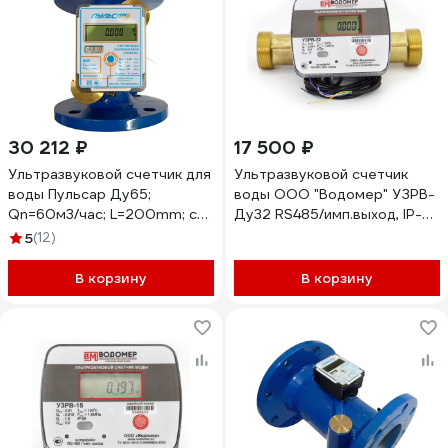
30 212 ₽
17 500 ₽
Ультразвуковой счетчик для
Ультразвуковой счетчик
воды Пульсар Ду65;
воды ООО "Водомер" УЗРВ-
Qn=60м3/час; L=200mm; с
Ду32 RS485/имп.выход, IP-
имп. выходом; Тmax=105С;
68, +5...+150 VM-1133-032-
5
(12)
исп. 1 Н00009882
11B-68-RS
В корзину
В корзину