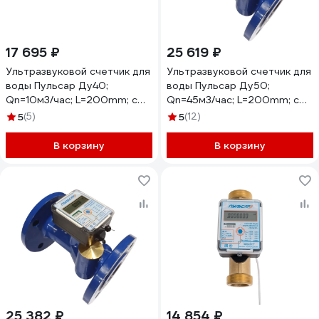
17 695 ₽
25 619 ₽
Ультразвуковой счетчик для
Ультразвуковой счетчик для
воды Пульсар Ду40;
воды Пульсар Ду50;
Qn=10м3/чac; L=200mm; с
Qn=45м3/час; L=200mm; с
имп. выходом; Тmax=105С;
имп. выходом; Тmax=105С;
5
(5)
5
(12)
исп. 1 Н00009876
исп. 1 Н00009878
В корзину
В корзину
25 382 ₽
14 854 ₽