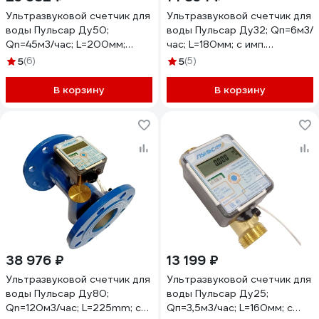
Ультразвуковой счетчик для
Ультразвуковой счетчик для
воды Пульсар Ду50;
воды Пульсар Ду32; Qп=6м3/
Qn=45м3/час; L=200мм;
час; L=180мм; с имп.
Тmax=105C; исп. 1
выходом; Тmах=105С; исп. 1
5
(6)
5
(5)
Н00009877
Н00009872
В корзину
В корзину
38 976 ₽
13 199 ₽
Ультразвуковой счетчик для
Ультразвуковой счетчик для
воды Пульсар Ду80;
воды Пульсар Ду25;
Qn=120м3/час; L=225mm; с
Qп=3,5м3/час; L=160мм; с