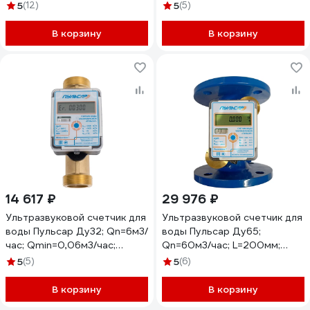
имп. выходом; Тmax=105С;
имп. выходом; Тmах=105С;
5
(12)
5
(5)
исп. 1 Н00009884
исп. 1 Н00009870
В корзину
В корзину
14 617 ₽
29 976 ₽
Ультразвуковой счетчик для
Ультразвуковой счетчик для
воды Пульсар Ду32; Qn=6м3/
воды Пульсар Ду65;
час; Qmin=0,06м3/час;
Qn=60м3/час; L=200мм;
L=180мм; Тmax=105C; исп. 1
Тmax=105C; исп. 1
5
(5)
5
(6)
Н00009871
Н00009880
В корзину
В корзину