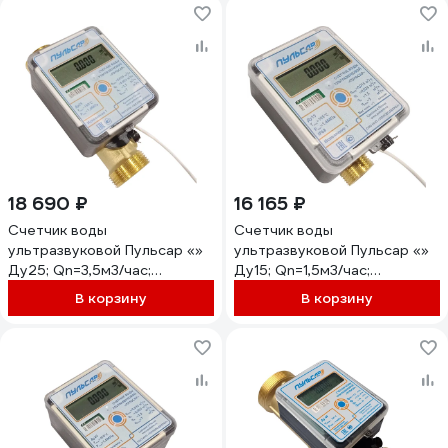
Н00012577
18 690 ₽
16 165 ₽
Счетчик воды
Счетчик воды
ультразвуковой Пульсар «»
ультразвуковой Пульсар «»
Ду25; Qn=3,5м3/час;
Ду15; Qn=1,5м3/час;
Qmin=0,035м3/час; L=160мм;
Qmin=0,015м3/час; L=110мм;
В корзину
В корзину
RS485; Тmax=150С;
с импульсным выходом; вес
исполнение 1; МПИ 6лет
импульса 1л/имп; Тmax=105С;
Н00012559
исполнение 1; IP68; МПИ 6лет
Н00018153