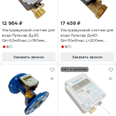
12 964 ₽
17 459 ₽
Ультразвуковой счетчик для
Ультразвуковой счетчик для
воды Пульсар Ду25;
воды Пульсар Ду40;
Qn=3,5м3/час; L=160мм;
Qn=10м3/час; L=200мм;
Тmax=105C; исп. 1
Тmax=105C; исп. 1
5
(5)
5
(5)
Н00009868
Н00009874
Заказать звонок
Заказать звонок
Нет в наличии