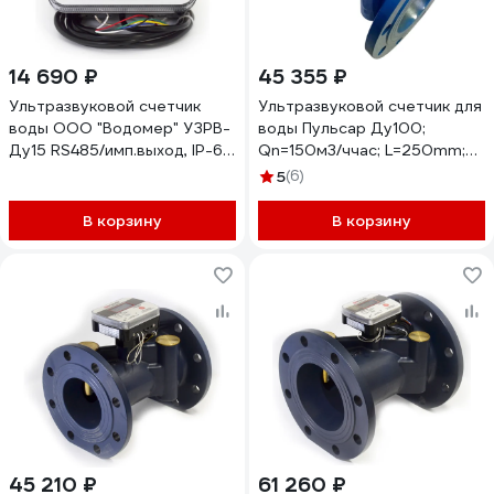
14 690 ₽
45 355 ₽
Ультразвуковой счетчик
Ультразвуковой счетчик для
воды ООО "Водомер" УЗРВ-
воды Пульсар Ду100;
Ду15 RS485/имп.выход, IP-68,
Qn=150м3/ччac; L=250mm;
+5...+150 VM-1133-015-11B-
Тmax=105С: исп. 1
5
(6)
68-RS
Н00009888
В корзину
В корзину
45 210 ₽
61 260 ₽