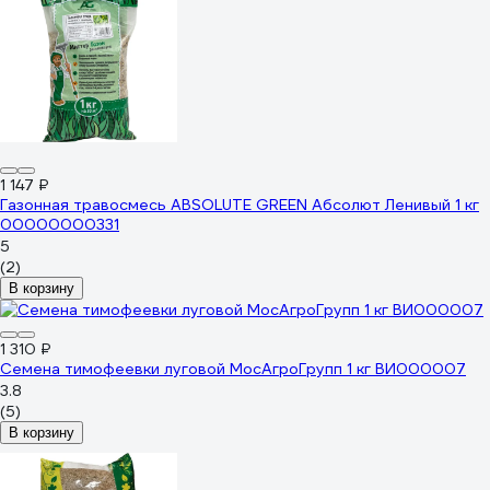
1 147 ₽
Газонная травосмесь ABSOLUTE GREEN Абсолют Ленивый 1 кг
00000000331
5
(2)
В корзину
1 310 ₽
Семена тимофеевки луговой МосАгроГрупп 1 кг ВИ000007
3.8
(5)
В корзину