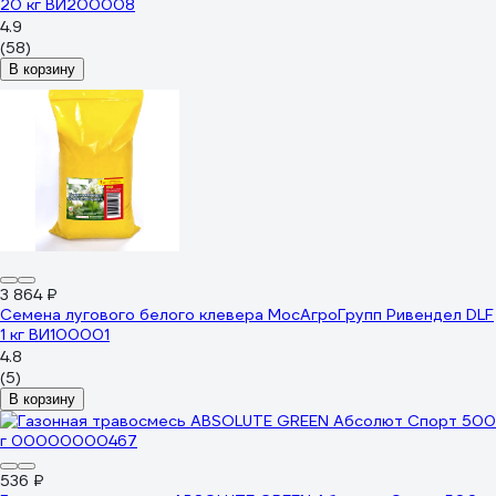
20 кг ВИ200008
4.9
(58)
В корзину
3 864 ₽
Семена лугового белого клевера МосАгроГрупп Ривендел DLF
1 кг ВИ100001
4.8
(5)
В корзину
536 ₽