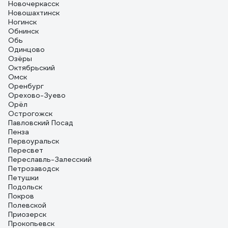
Новочеркасск
Новошахтинск
Ногинск
Обнинск
Обь
Одинцово
Озёры
Октябрьский
Омск
Оренбург
Орехово-Зуево
Орёл
Острогожск
Павловский Посад
Пенза
Первоуральск
Пересвет
Переславль-Залесский
Петрозаводск
Петушки
Подольск
Покров
Полевской
Приозерск
Прокопьевск