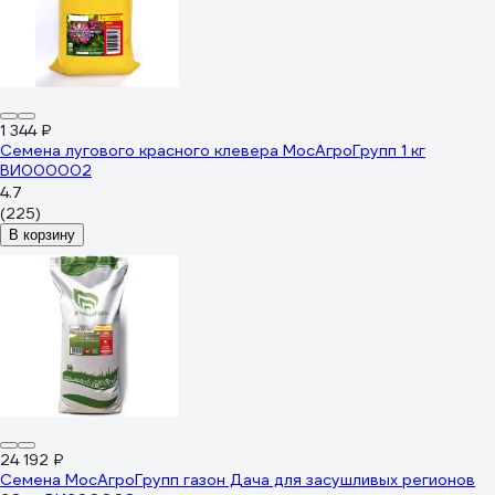
1 344 ₽
Семена лугового красного клевера МосАгроГрупп 1 кг
ВИ000002
4.7
(225)
В корзину
24 192 ₽
Семена МосАгроГрупп газон Дача для засушливых регионов