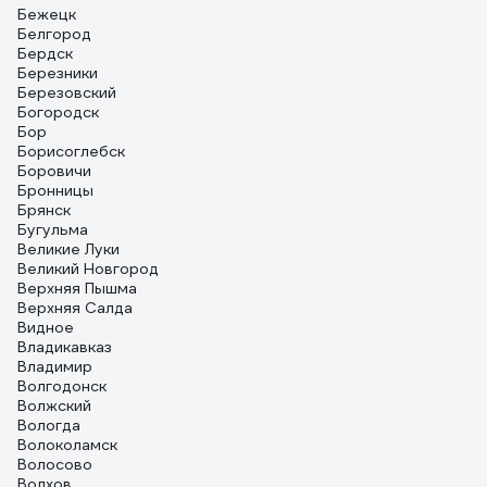
Бежецк
Белгород
Бердск
Березники
Березовский
Богородск
Бор
Борисоглебск
Боровичи
Бронницы
Брянск
Бугульма
Великие Луки
Великий Новгород
Верхняя Пышма
Верхняя Салда
Видное
Владикавказ
Владимир
Волгодонск
Волжский
Вологда
Волоколамск
Волосово
Волхов