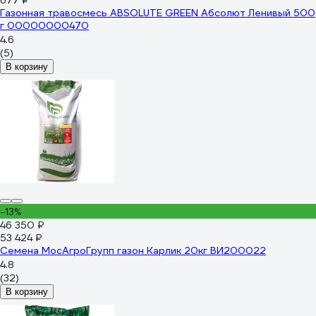
677 ₽
Газонная травосмесь ABSOLUTE GREEN Абсолют Ленивый 500
г 00000000470
4.6
(5)
В корзину
-13%
46 350 ₽
53 424 ₽
Семена МосАгроГрупп газон Карлик 20кг ВИ200022
4.8
(32)
В корзину