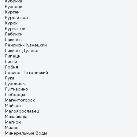
Кубинка
Кузнецк
Курган
Куровское
Курск
Курчатов
Лабинск
Лакинск
Ленинск-Кузнецкий
Ликино-Дулево
Липецк
Лиски
Лобня
Лосино-Петровский
Луга
Луховицы
Лыткарино
Люберцы
Магнитогорск
Майкоп
Малоярославец
Махачкала
Мегион
Миасс
Минеральные Воды