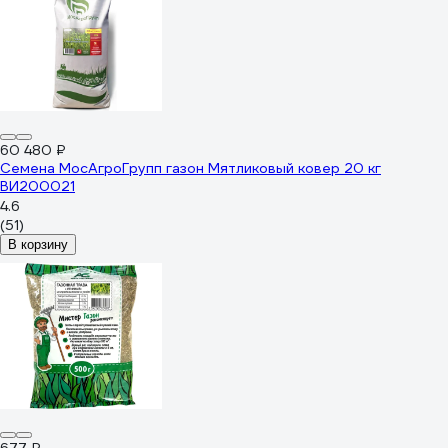
60 480 ₽
Семена МосАгроГрупп газон Мятликовый ковер 20 кг
ВИ200021
4.6
(51)
В корзину