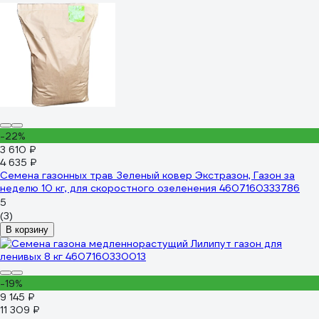
-22%
3 610 ₽
4 635 ₽
Семена газонных трав Зеленый ковер Экстразон, Газон за
неделю 10 кг, для скоростного озеленения 4607160333786
5
(3)
В корзину
-19%
9 145 ₽
11 309 ₽