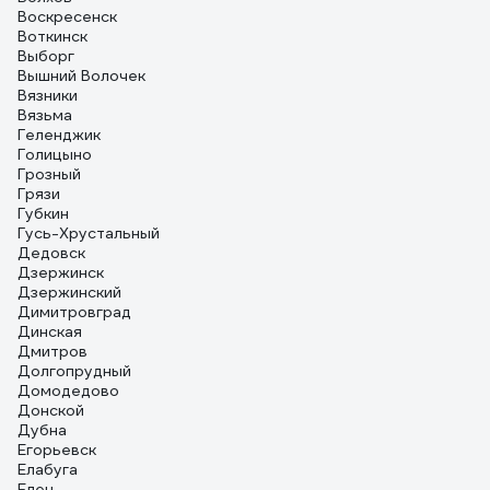
Воскресенск
Воткинск
Выборг
Вышний Волочек
Вязники
Вязьма
Геленджик
Голицыно
Грозный
Грязи
Губкин
Гусь-Хрустальный
Дедовск
Дзержинск
Дзержинский
Димитровград
Динская
Дмитров
Долгопрудный
Домодедово
Донской
Дубна
Егорьевск
Елабуга
Елец