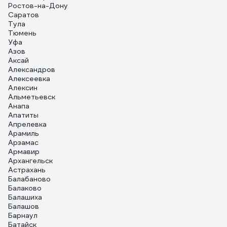
Ростов-на-Дону
Саратов
Тула
Тюмень
Уфа
Азов
Аксай
Александров
Алексеевка
Алексин
Альметьевск
Анапа
Апатиты
Апрелевка
Арамиль
Арзамас
Армавир
Архангельск
Астрахань
Балабаново
Балаково
Балашиха
Балашов
Барнаул
Батайск