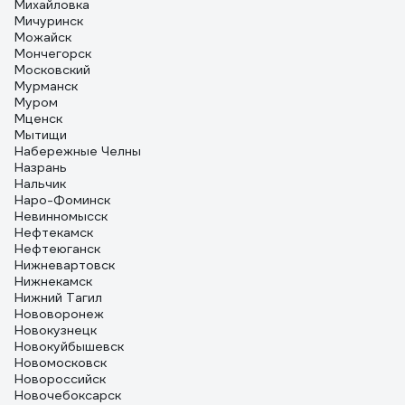
Михайловка
Мичуринск
Можайск
Мончегорск
Московский
Мурманск
Муром
Мценск
Мытищи
Набережные Челны
Назрань
Нальчик
Наро-Фоминск
Невинномысск
Нефтекамск
Нефтеюганск
Нижневартовск
Нижнекамск
Нижний Тагил
Нововоронеж
Новокузнецк
Новокуйбышевск
Новомосковск
Новороссийск
Новочебоксарск