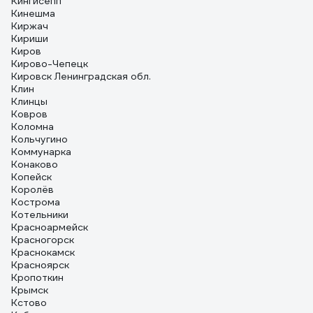
Кингисепп
Кинешма
Киржач
Кириши
Киров
Кирово-Чепецк
Кировск Ленинградская обл.
Клин
Клинцы
Ковров
Коломна
Кольчугино
Коммунарка
Конаково
Копейск
Королёв
Кострома
Котельники
Красноармейск
Красногорск
Краснокамск
Красноярск
Кропоткин
Крымск
Кстово