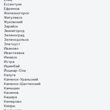
Ессентуки
Ефремов
Железногорск
Жигулевск
Жуковский
Зарайск
Звенигород
Зеленоград
Зеленодольск
Златоуст
Иваново
Ивантеевка
Ижевск
Истра
Ишимбай
Йошкар-Ола
Калуга
Каменск-Уральский
Каменск-Шахтинский
Камышин
Касимов
Кашира
Кемерово
Кимры