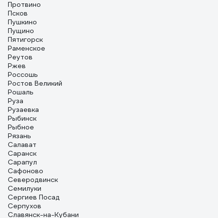
Протвино
Псков
Пушкино
Пущино
Пятигорск
Раменское
Реутов
Ржев
Россошь
Ростов Великий
Рошаль
Руза
Рузаевка
Рыбинск
Рыбное
Рязань
Салават
Саранск
Сарапул
Сафоново
Северодвинск
Семилуки
Сергиев Посад
Серпухов
Славянск-на-Кубани