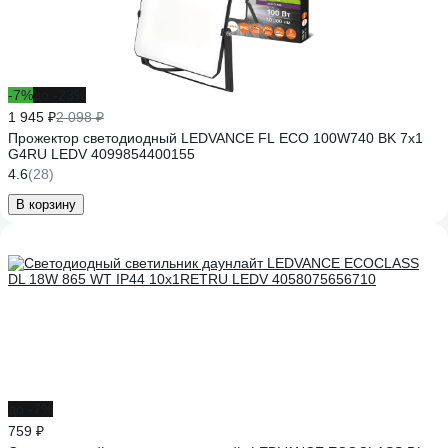
-7%
до -23%
1 945 ₽
2 098 ₽
Прожектор светодиодный LEDVANCE FL ECO 100W740 BK 7x1
G4RU LEDV 4099854400155
4.6
(28)
В корзину
до -7%
759 ₽