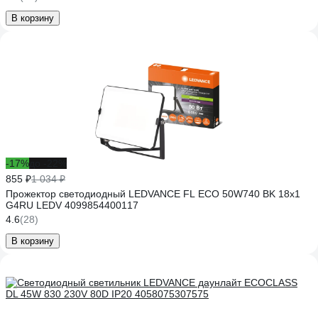
В корзину
-17%
до -22%
855 ₽
1 034 ₽
Прожектор светодиодный LEDVANCE FL ECO 50W740 BK 18x1
G4RU LEDV 4099854400117
4.6
(28)
В корзину