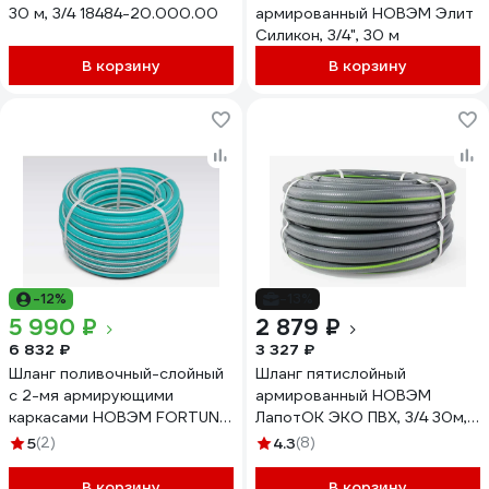
30 м, 3/4 18484-20.000.00
армированный НОВЭМ Элит
Силикон, 3/4", 30 м
В корзину
В корзину
-12%
-13%
5 990 ₽
2 879 ₽
6 832 ₽
3 327 ₽
Шланг поливочный-слойный
Шланг пятислойный
с 2-мя армирующими
армированный НОВЭМ
каркасами НОВЭМ FORTUNA
ЛапотОК ЭКО ПВХ, 3/4 30м,
Sky 3/4, 30м
серый
5
(2)
4.3
(8)
ЛПТЭКО_3/4_серый_30
В корзину
В корзину