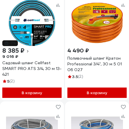
-7%
8 385 ₽
4 490 ₽
9 016 ₽
Поливочный шланг Кратон
Садовый шланг Cellfast
Professional 3/4", 30 м 5 01
SMART PRO ATS 3/4, 30 м 13-
06 027
421
3.5
(2)
5
(2)
В корзину
В корзину