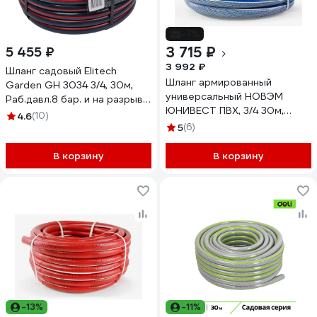
-7%
3 715 ₽
5 455 ₽
3 992 ₽
Шланг садовый Elitech
Шланг армированный
Garden GH 3034 3/4, 30м,
универсальный НОВЭМ
Раб.давл.8 бар. и на разрыв
ЮНИВЕСТ ПВХ, 3/4 30м,
24 бар 206117
4.6
(10)
двойной вязаный каркас
5
(6)
ЮНИВЕСТ_3/4_синий_30
В корзину
В корзину
-13%
-11%