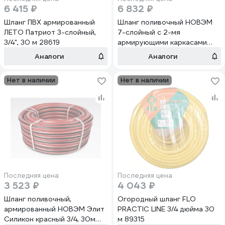
6 415 ₽
6 832 ₽
Шланг ПВХ армированный
Шланг поливочный НОВЭМ
ЛЕТО Патриот 3-слойный,
7-слойный с 2-мя
3/4", 30 м 28619
армирующими каркасами
FORTUNA 3/4" 30 м
Аналоги
Аналоги
Нет в наличии
Нет в наличии
Последняя цена
Последняя цена
3 523 ₽
4 043 ₽
Шланг поливочный,
Огородный шланг FLO
армированный НОВЭМ Элит
PRACTIC LINE 3/4 дюйма 30
Силикон красный 3/4, 30м
м 89315