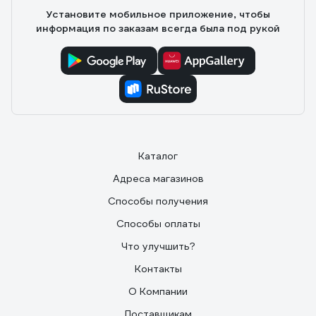
лучшего удержания соединений. Заявлена очень
Установите мобильное приложение, чтобы
большая долговечность (гарантируется 20 лет
информация по заказам всегда была под рукой
против 8 и 12 у Classic и Basic). Официально заявлено
отсутствие фталатов и тяжелых металлов (у многих
фирм нет вообще никакой информации).
Каталог
Адреса магазинов
Способы получения
Способы оплаты
Что улучшить?
Контакты
О Компании
Поставщикам