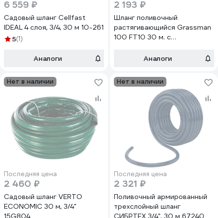
6 559 ₽
2 193 ₽
Садовый шланг Cellfast
Шланг поливочный
IDEAL 4 слоя, 3/4, 30 м 10-261
растягивающийся Grassman
100 FT10 30 м. с
5
(1)
пистолетом, адаптером,
соединителем (1/8) 019624
Аналоги
Аналоги
Нет в наличии
Нет в наличии
Последняя цена
Последняя цена
2 460 ₽
2 321 ₽
Садовый шланг VERTO
Поливочный армированный
ECONOMIC 30 м, 3/4"
трехслойный шланг
15G804
СИБРТЕХ 3/4", 30 м 67240