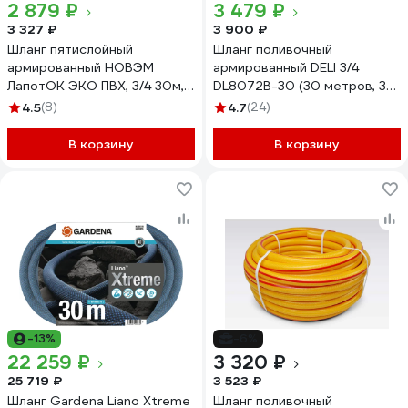
2 879 ₽
3 479 ₽
3 327 ₽
3 900 ₽
Шланг пятислойный
Шланг поливочный
армированный НОВЭМ
армированный DELI 3/4
ЛапотОК ЭКО ПВХ, 3/4 30м,
DL8072B-30 (30 метров, 30
красный
Бар) 229852
4.5
(8)
4.7
(24)
ЛПТЭКО_3/4_красный_30
В корзину
В корзину
-13%
-6%
22 259 ₽
3 320 ₽
25 719 ₽
3 523 ₽
Шланг Gardena Liano Xtreme
Шланг поливочный