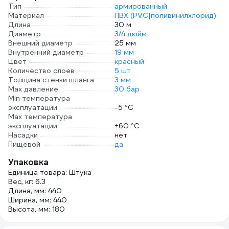
Тип
армированный
Материал
ПВХ (PVC|поливинилхлорид)
Длина
30 м
Диаметр
3/4 дюйм
Внешний диаметр
25 мм
Внутренний диаметр
19 мм
Цвет
красный
Количество слоев
5 шт
Толщина стенки шланга
3 мм
Max давление
30 бар
Min температура
эксплуатации
-5 °С
Мах температура
эксплуатации
+60 °С
Насадки
нет
Пищевой
да
Упаковка
Единица товара: Штука
Вес, кг: 6.3
Длина, мм: 440
Ширина, мм: 440
Высота, мм: 180