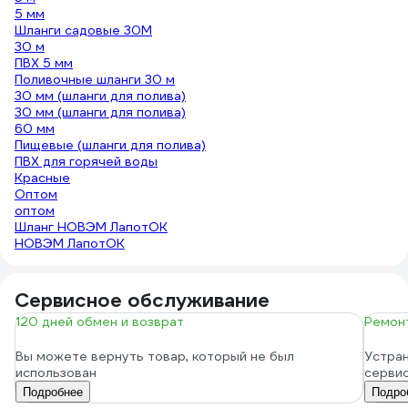
5 мм
Шланги садовые 30М
30 м
ПВХ 5 мм
Поливочные шланги 30 м
30 мм (шланги для полива)
30 мм (шланги для полива)
60 мм
Пищевые (шланги для полива)
ПВХ для горячей воды
Красные
Оптом
оптом
Шланг НОВЭМ ЛапотОК
НОВЭМ ЛапотОК
Сервисное обслуживание
120 дней обмен и возврат
Ремонт
Вы можете вернуть товар, который не был
Устран
использован
серви
Подробнее
Подро