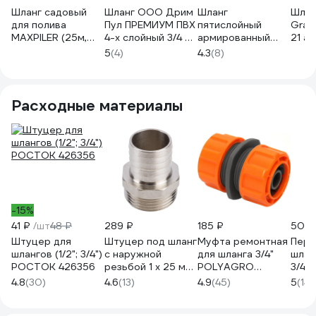
Шланг садовый
Шланг ООО Дрим
Шланг
Шлан
для полива
Пул ПРЕМИУМ ПВХ
пятислойный
Grandy 3/4'',
MAXPILER (25м,
4-х слойный 3/4 д.
армированный
21 ат
d=3/4, 5 слоев, 6
19 мм 25 м Д13170
НОВЭМ ЛапотОК
арми
5
(4)
4.3
(8)
бар, стенки 3.0
ЭКО ПВХ, 3/4 30м,
м, 4 
мм, ПВХ) MH-
серый
ПВХ,
3425L
ЛПТЭКО_3/4_серый_30
всес
Расходные материалы
-15%
41 ₽
/шт
48 ₽
289 ₽
185 ₽
50 ₽
Штуцер для
Штуцер под шланг
Муфта ремонтная
Пере
шлангов (1/2"; 3/4")
с наружной
для шланга 3/4"
шлан
РОСТОК 426356
резьбой 1 х 25 мм
POLYAGRO
3/4 
СТМ CRSM0125
7575720
5шт 
4.8
(30)
4.6
(13)
4.9
(45)
5
(14)
343