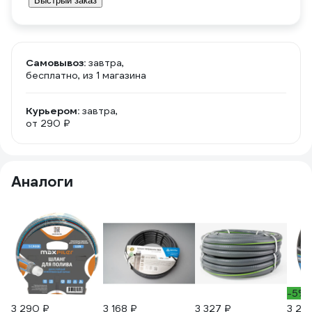
Быстрый заказ
Самовывоз:
завтра,
бесплатно
, из 1 магазина
Курьером:
завтра,
от 290 ₽
Аналоги
-5%
3 290 ₽
3 168 ₽
3 327 ₽
3 291