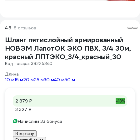
4.5
8 отзывов
Шланг пятислойный армированный
НОВЭМ ЛапотОК ЭКО ПВХ, 3/4 30м,
красный ЛПТЭКО_3/4_красный_30
Код товара: 38225340
Длина
10 м
15 м
20 м
25 м
30 м
40 м
50 м
2 879 ₽
-13%
3 327 ₽
Начислим 33 бонуса
В корзину