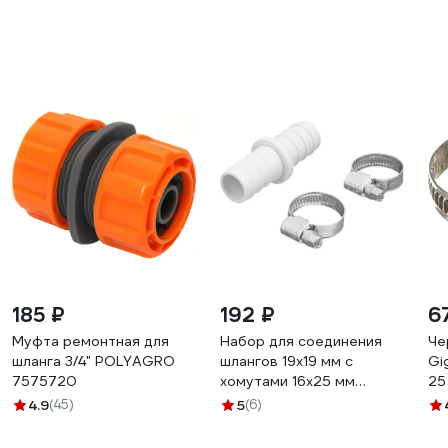
185 ₽
192 ₽
6
Муфта ремонтная для
Набор для соединения
Че
шланга 3/4" POLYAGRO
шлангов 19x19 мм с
Gi
7575720
хомутами 16х25 мм
25
Супримпласт
4.9
(45)
5
(6)
4WG_1919_1625_02H