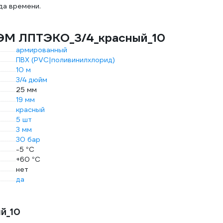
да времени.
ЭМ ЛПТЭКО_3/4_красный_10
армированный
ПВХ (PVC|поливинилхлорид)
10 м
3/4 дюйм
25 мм
19 мм
красный
5 шт
3 мм
30 бар
-5 °С
+60 °С
нет
да
й_10