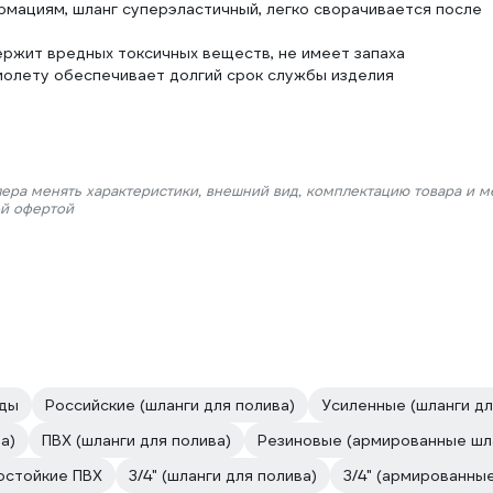
мациям, шланг суперэластичный, легко сворачивается после
ержит вредных токсичных веществ, не имеет запаха
иолету обеспечивает долгий срок службы изделия
лера менять характеристики, внешний вид, комплектацию товара и м
ой офертой
оды
Российские (шланги для полива)
Усиленные (шланги дл
а)
ПВХ (шланги для полива)
Резиновые (армированные шл
остойкие ПВХ
3/4" (шланги для полива)
3/4" (армированны