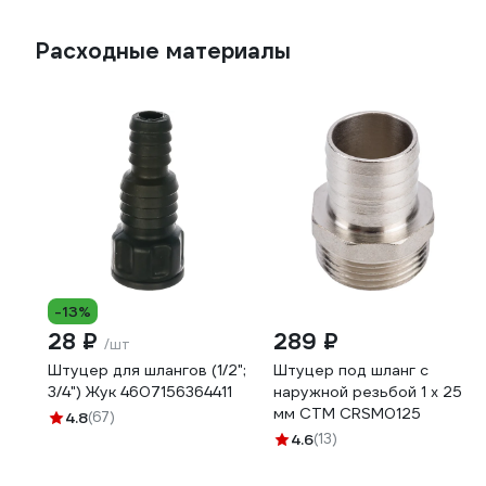
Расходные материалы
-13%
28 ₽
289 ₽
/шт
Штуцер для шлангов (1/2";
Штуцер под шланг с
3/4") Жук 4607156364411
наружной резьбой 1 х 25
мм СТМ CRSM0125
4.8
(67)
4.6
(13)