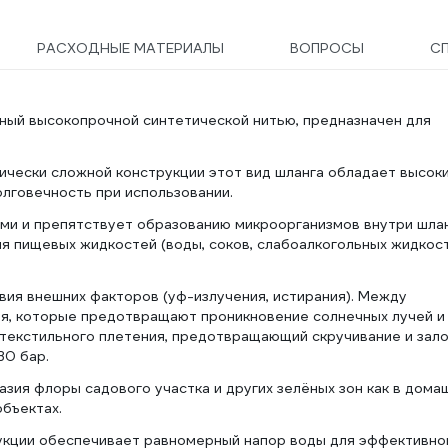
РАСХОДНЫЕ МАТЕРИАЛЫ
ВОПРОСЫ
С
ный высокопрочной синтетической нитью, предназначен для
ически сложной конструкции этот вид шланга обладает высок
лговечность при использовании.
ми и препятствует образованию микроорганизмов внутри шлан
ия пищевых жидкостей (воды, соков, слабоалкогольных жидкост
ия внешних факторов (уф-излучения, истирания). Между
я, которые предотвращают проникновение солнечных лучей и
й текстильного плетения, предотвращающий скручивание и зал
30 бар.
зия флоры садового участка и других зелёных зон как в дома
объектах.
укции обеспечивает равномерный напор воды для эффективно