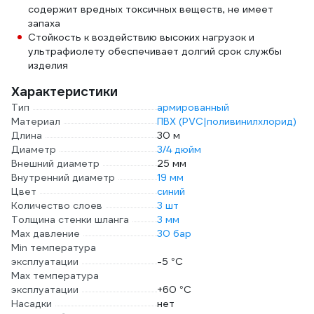
содержит вредных токсичных веществ, не имеет
запаха
Стойкость к воздействию высоких нагрузок и
ультрафиолету обеспечивает долгий срок службы
изделия
Характеристики
Тип
армированный
Материал
ПВХ (PVC|поливинилхлорид)
Длина
30 м
Диаметр
3/4 дюйм
Внешний диаметр
25 мм
Внутренний диаметр
19 мм
Цвет
синий
Количество слоев
3 шт
Толщина стенки шланга
3 мм
Max давление
30 бар
Min температура
эксплуатации
-5 °С
Мах температура
эксплуатации
+60 °С
Насадки
нет