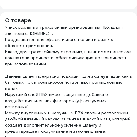
латунь
QUA
ДС.070679.ИМ
ELEM
О товаре
Универсальный трехслойный армированный ПВХ шланг
для полива ЮНИВЕСТ.
Предназначен для эффективного полива в разных
областях применения.
Благодаря трехслойному строению, шланг имеет высокие
показатели прочности, обеспечивающие долговечность
при использовании.
Данный шланг прекрасно подходит для эксплуатации как в
бытовых, так и сельскохозяйственных, промышленных
целях.
Наружный слой ПВХ имеет защитные добавки от
воздействия внешних факторов (уф-излучения,
истирания).
Между внутренним и наружным ПВХ слоями расположен
двойной вязанный каркас из синтетической нити, который
создаёт дополнительное усиление шлангу и
предотвращает скручивание и заломы шланга.