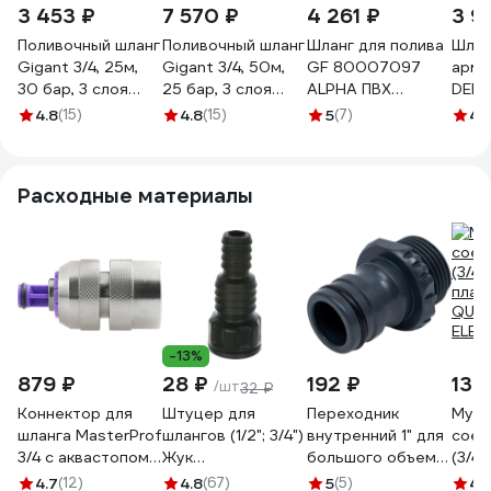
3 453 ₽
7 570 ₽
4 261 ₽
3 9
Поливочный шланг
Поливочный шланг
Шланг для полива
Шлан
Gigant 3/4, 25м,
Gigant 3/4, 50м,
GF 80007097
арми
30 бар, 3 слоя
25 бар, 3 слоя
ALPHA ПВХ
DELI
GWH-05
GWH-09
армированный 19
30 (
4.8
(15)
4.8
(15)
5
(7)
4.
мм 3/4 25 м
Бар)
Б0059701
Расходные материалы
-13%
879 ₽
28 ₽
192 ₽
130
/шт
32 ₽
Коннектор для
Штуцер для
Переходник
Муф
шланга MasterProf
шлангов (1/2"; 3/4")
внутренний 1" для
соед
3/4 с аквастопом
Жук
большого объема
(3/4''
соединитель
4607156364411
воды USP 77396
плас
4.7
(12)
4.8
(67)
5
(5)
4.