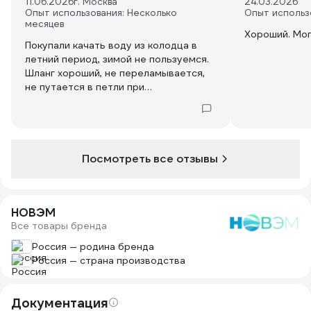
11.06.2026
г. Москва
24.03.2026
Опыт использования: Несколько
Опыт использ
месяцев
Хороший. Мог
Покупали качать воду из колодца в
летний период, зимой не пользуемся.
Шланг хороший, не переламывается,
не путается в петли при
перетаскивании, не плющится при
перекидывании через борт бочки для
воды, и не выскакивает из нее при
накачивании под давлением. До этого
несколько лет пользовались зеленым
Посмотреть все отзывы
армированным, который часто
перегибался, есть с чем сравнивать.
НОВЭМ
Все товары бренда
Россия — родина бренда
Россия — страна производства
Документация