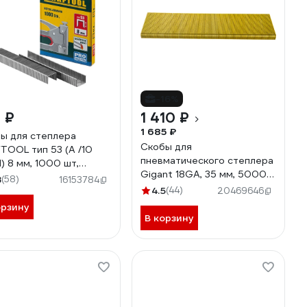
-16%
 ₽
1 410 ₽
1 685 ₽
ы для степлера
Скобы для
TOOL тип 53 (A /10
пневматического степлера
1) 8 мм, 1000 шт,
Gigant 18GA, 35 мм, 5000
бр 23GA, 31670-08
8
(58)
16153784
шт. GSPS-2
4.5
(44)
20469646
орзину
В корзину