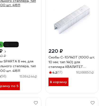
%
-35%
₽
220 ₽
40 ₽
Скобы С-10/140Т (1000 шт;
ы SPARTA 6 мм, для
10 мм; тип 140) для
льного степлера, тип
степлера КВАЛИТЕТ
000 шт. 41611
6628541
4.2
(17)
16266650
8
(56)
15384244
В корзину
орзину по 5