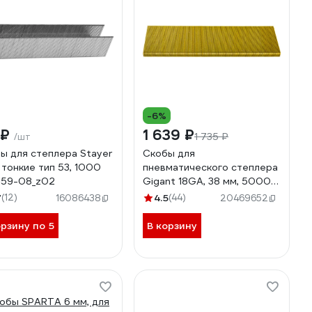
-6%
 ₽
1 639 ₽
1 735 ₽
/шт
ы для степлера Stayer
Скобы для
 тонкие тип 53, 1000
пневматического степлера
159-08_z02
Gigant 18GA, 38 мм, 5000
шт. GSPS-3
7
(12)
4.5
(44)
16086438
20469652
орзину по 5
В корзину