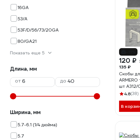
16GA
53/A
53F/D/56/73/20GA
80/GA21
-11%
Показать еще 5
120 ₽
135 ₽
Длина, мм
Скобы дл
ARMERO т
от
до
шт A312/
4.8
(38)
В корзи
Ширина, мм
5.7-6.1 (1/4 дюйма)
5.7