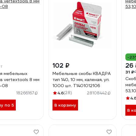
-23
102 ₽
26 
шт
31 ₽
я мебельных
Мебельные скобы КВАДРА
Скоб
в vertextools 8 мм
тип 140, 10 мм, каленая, уп.
мебе
-08
1000 шт. T1401012106
53,1
4.6
(28)
18266167
28108442
4.
ну по 5
В корзину
В к