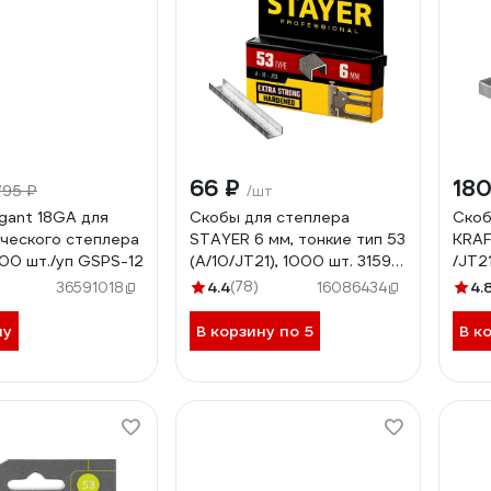
66 ₽
180
795 ₽
/шт
gant 18GA для
Скобы для степлера
Скоб
ческого степлера
STAYER 6 мм, тонкие тип 53
KRAF
000 шт./уп GSPS-12
(A/10/JT21), 1000 шт. 3159-
/JT2
06_z02
кали
4.4
(78)
4.
36591018
16086434
ну
В корзину по 5
В к