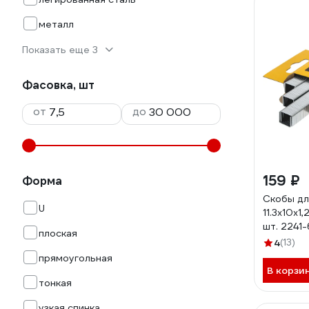
металл
Показать еще 3
Фасовка, шт
от
до
159 ₽
Форма
Скобы дл
U
11.3x10x1
шт. 2241
плоская
4
(13)
прямоугольная
В корзи
тонкая
узкая спинка