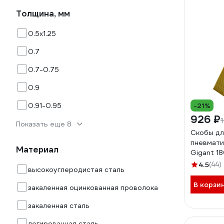
Толщина, мм
0.5х1.25
0.7
0.7-0.75
0.9
0.91-0.95
-21%
926 ₽
1
Показать еще 8
Скобы дл
пневмати
Материал
Gigant 1
шт. GSPS
4.5
(44)
высокоуглеродистая сталь
В корзи
закаленная оцинкованная проволока
закаленная сталь
легированная сталь