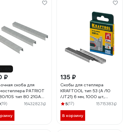
о -6%
0 ₽
135 ₽
очная скоба для
Скобы для степлера
мостеплера PATRIOT
KRAFTOOL тип 53 (A /10
80/10S тип 80 21GA
/JT21) 6 мм, 1000 шт,
902156
калибр 23GA, 31670-06
9
(19)
5
(17)
16432823
15715383
орзину
В корзину