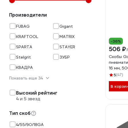
Производители
FUBAG
Gigant
KRAFTOOL
MATRIX
-36%
SPARTA
STAYER
506 ₽
Скобы Gi
Stelgrit
ЗУБР
пневмати
КВАДРА
16 мм, 5
5
(47)
Показать еще 34
В корзи
Высокий рейтинг
4 и 5 звезд
Тип скоб
4/55/90/18GA