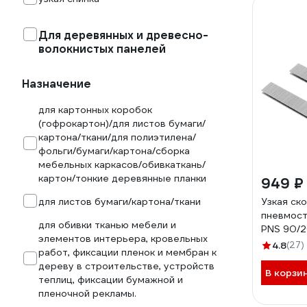
Для деревянных и древесно-
волокнистых панелей
Назначение
для картонных коробок
(гофрокартон)/для листов бумаги/
картона/ткани/для полиэтилена/
фольги/бумаги/картона/сборка
мебельных каркасов/обивкаткань/
картон/тонкие деревянные планки
949 ₽
для листов бумаги/картона/ткани
Узкая ск
пневмос
для обивки тканью мебели и
PNS 90/2
элементов интерьера, кровельных
8309021
4.8
(27)
работ, фиксации пленок и мембран к
дереву в строительстве, устройств
В корзи
теплиц, фиксации бумажной и
пленочной рекламы.