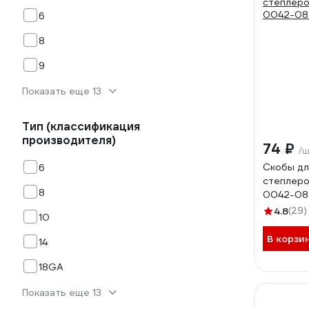
6
8
9
Показать еще 13
Тип (классификация
производителя)
74 ₽
/
Скобы дл
6
степлеро
8
0042-08
4.8
(29)
10
В корзи
14
18GA
Показать еще 13