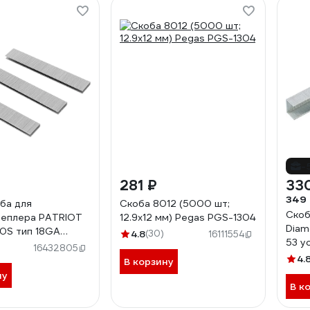
-
281 ₽
33
349
оба для
Скоба 8012 (5000 шт;
Скоб
теплера PATRIOT
12.9х12 мм) Pegas PGS-1304
Diamo
0S тип 18GA
4.8
(30)
16111554
53 у
63
16432805
DIDS
4.
В корзину
ну
В к