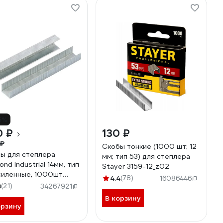
5%
0 ₽
130 ₽
 ₽
Скобы тонкие (1000 шт; 12
ы для степлера
мм; тип 53) для степлера
nd Industrial 14мм, тип
Stayer 3159-12_z02
силенные, 1000шт
4.4
(78)
16086446
KOB5314
8
(21)
34267921
В корзину
орзину