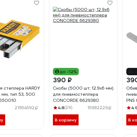
до -12%
д
390 ₽
39
я степлера HARDY
Скобы (5000 шт; 12.9x6 мм)
Обив
,2 мм, тип 53, 500
для пневмостеплера
пнев
-650010
CONCORDE 6629380
PNS 
830
4.8
(29)
4.
21954592
15982229
ну
В корзину
В к