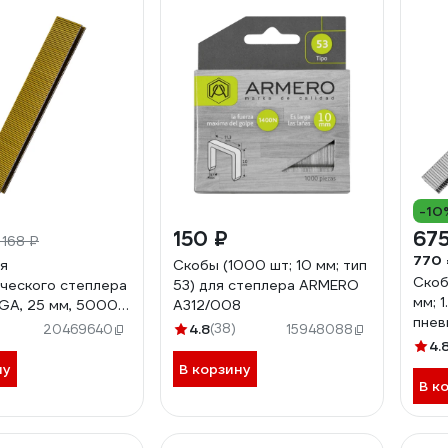
-10
150 ₽
675
 168 ₽
770 
я
Скобы (1000 шт; 10 мм; тип
Скоб
ческого степлера
53) для степлера ARMERO
мм; 1
8GA, 25 мм, 5000
A312/008
пнев
-1
4.8
(38)
20469640
15948088
MATR
4.
ну
В корзину
В к