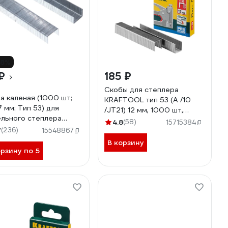
18%
₽
185 ₽
Скобы для степлера
а каленая (1000 шт;
KRAFTOOL тип 53 (A /10
7 мм; Тип 53) для
/JT21) 12 мм, 1000 шт,
льного степлера
калибр 23GA, 31670-12
4.8
(58)
15715384
grit 655002
7
(236)
15548867
В корзину
орзину по 5