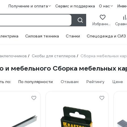
Получение и оплата
Сервис и поддержка
О нас
Инве
Избранное
лектрика
Силовая техника
Станки
Спецодежда и СИЗ
заклепочников
Скобы для степлеров
Сборка мебельных кар
/
/
о и мебельного Сборка мебельных кар
ь по:
По популярности
Отзывам
Рейтингу
Цене