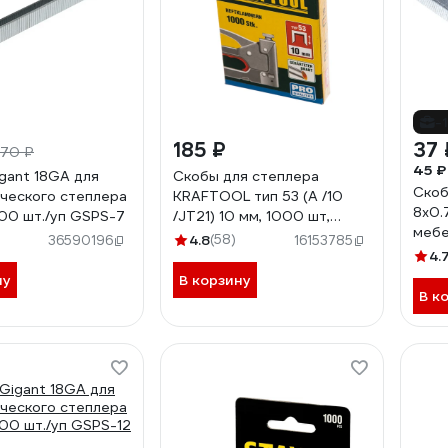
-
185 ₽
37 
70 ₽
45 ₽
gant 18GA для
Скобы для степлера
Cкоб
ческого степлера
KRAFTOOL тип 53 (A /10
8x0.
000 шт./уп GSPS-7
/JT21) 10 мм, 1000 шт,
мебе
калибр 23GA, 31670-10
4.8
(58)
36590196
16153785
Stel
4.
ну
В корзину
В к