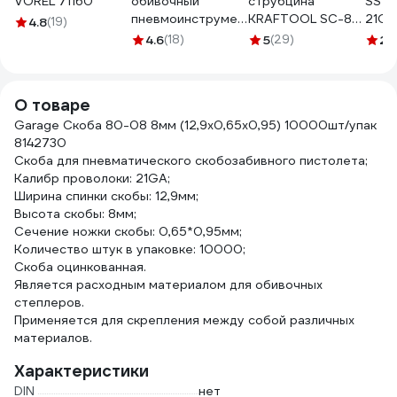
VOREL 71160
обивочный
струбцина
SST 
пневмоинструмент
KRAFTOOL SC-8
21Ga,
4.8
(19)
MEITE MT8016
75х75 мм 32227-8
902
4.6
(18)
5
(29)
2
(1
GBA33J00302
О товаре
Garage Скоба 80-08 8мм (12,9х0,65х0,95) 10000шт/упак
8142730
Скоба для пневматического скобозабивного пистолета;
Калибр проволоки: 21GA;
Ширина спинки скобы: 12,9мм;
Высота скобы: 8мм;
Сечение ножки скобы: 0,65*0,95мм;
Количество штук в упаковке: 10000;
Скоба оцинкованная.
Является расходным материалом для обивочных
степлеров.
Применяется для скрепления между собой различных
материалов.
Характеристики
DIN
нет