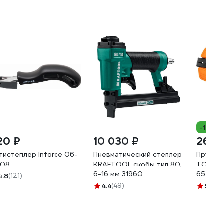
-13%
20 ₽
10 030 ₽
261 
тистеплер Inforce 06-
Пневматический степлер
Пружин
-08
KRAFTOOL скобы тип 80,
TOOLS h
6-16 мм 31960
65 мм 
4.8
(121)
4.4
(49)
5
(32)