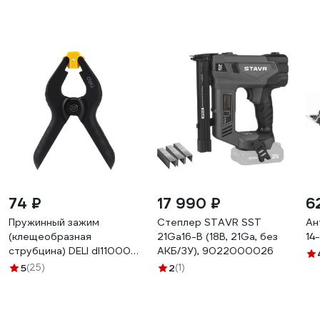
74 ₽
17 990 ₽
6
Пружинный зажим
Степлер STAVR SST
Ан
(клещеобразная
21Ga16-B (18В, 21Ga, без
14
струбцина) DELI dl110004
АКБ/ЗУ), 9022000026
100 мм, рабочий ход 30
5
(25)
2
(1)
мм, максимальное усилие
120 Н 114777