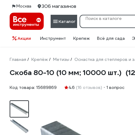
306 магазинов
Москва
Каталог
Акции
Инструмент
Крепеж
Всё для сада
Э
Главная
Крепёж
Метизы
Оснастка для степлеров и 
/
/
/
Скоба 80-10 (10 мм; 10000 шт.) (1
Код товара:
15689869
4.6
(16 отзывов)
1 вопрос