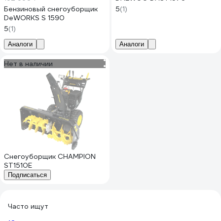
Бензиновый снегоуборщик
5
(1)
DeWORKS S 1590
5
(1)
Аналоги
Аналоги
Нет в наличии
Снегоуборщик CHAMPION
ST1510E
Подписаться
Часто ищут