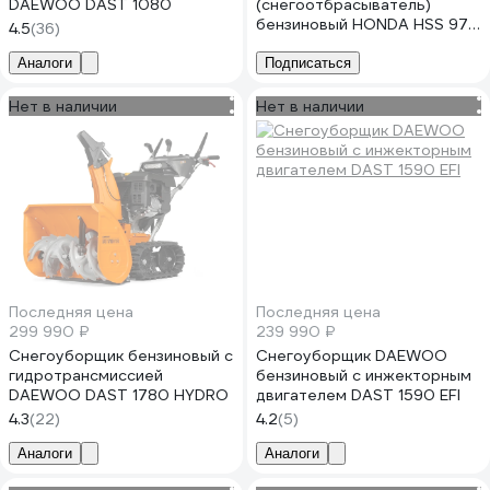
DAEWOO DAST 1080
(снегоотбрасыватель)
бензиновый HONDA HSS 970
4.5
(36)
A ETD HSS970AETD(BELG)
Аналоги
Подписаться
Нет в наличии
Нет в наличии
Последняя цена
Последняя цена
299 990 ₽
239 990 ₽
Снегоуборщик бензиновый с
Снегоуборщик DAEWOO
гидротрансмиссией
бензиновый с инжекторным
DAEWOO DAST 1780 HYDRO
двигателем DAST 1590 EFI
4.3
(22)
4.2
(5)
Аналоги
Аналоги