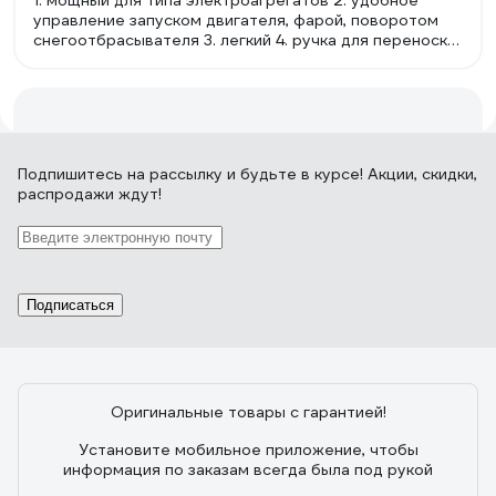
1. мощный для типа электроагрегатов 2. удобное
управление запуском двигателя, фарой, поворотом
снегоотбрасывателя 3. легкий 4. ручка для переноски
удачно расположена (соблюден баланс) 5.
металлический шнек с резиновыми наконечниками.
Наконечники не унифицированы, имеется
возможность замены из подручных материалов. 6.
предусмотрен крепеж для питающего кабеля.
102 отзыва
Подпишитесь
на рассылку
и будьте в курсе! Акции, скидки,
распродажи ждут!
Отзыв о Champion ST656
24.12.2014
Zee Oleg
Подписаться
Отличное качество сборки, низкая цена,
действительно полезная вещь в своем доме.
Оригинальные товары с гарантией!
Установите мобильное приложение, чтобы
29 отзывов
информация по заказам всегда была под рукой