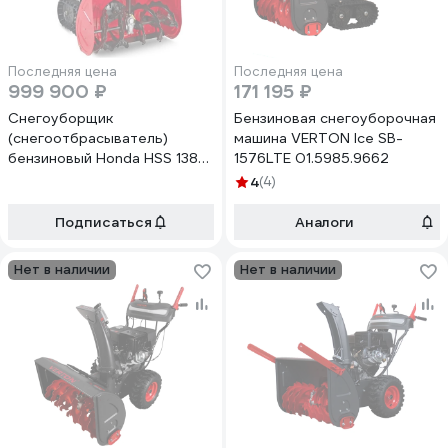
Последняя цена
Последняя цена
999 900 ₽
171 195 ₽
Снегоуборщик
Бензиновая снегоуборочная
(снегоотбрасыватель)
машина VERTON Ice SB-
бензиновый Honda HSS 1380
1576LTE 01.5985.9662
A ET HSS1380AET(BELG)
4
(4)
Подписаться
Аналоги
Нет в наличии
Нет в наличии