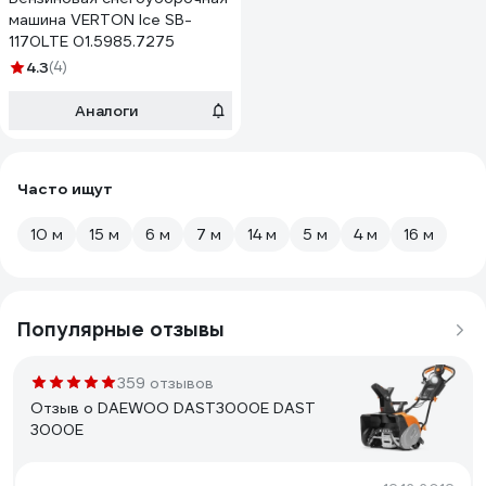
машина VERTON Ice SB-
1170LTE 01.5985.7275
4.3
(4)
Аналоги
Часто ищут
10 м
15 м
6 м
7 м
14 м
5 м
4 м
16 м
Популярные отзывы
359 отзывов
Отзыв о DAEWOO DAST3000E DAST
3000E