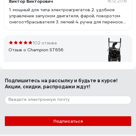
Виктор Викторович
16.12.2016
1. мощный для типа электроагрегатов 2. удобное
управление запуском двигателя, фарой, поворотом
снегоотбрасывателя 3. легкий 4. ручка для переноски
удачно расположена (соблюден баланс) 5.
металлический шнек с резиновыми наконечниками.
Наконечники не унифицированы, имеется
102 отзыва
возможность замены из подручных материалов. 6.
Отзыв о Champion ST656
предусмотрен крепеж для питающего кабеля.
Zee Oleg
24.12.2014
Подпишитесь
на рассылку
и будьте в курсе!
Отличное качество сборки, низкая цена,
Акции, скидки, распродажи ждут!
действительно полезная вещь в своем доме.
29 отзывов
Отзыв о Ryobi RST36B51 5133005056
Подписаться