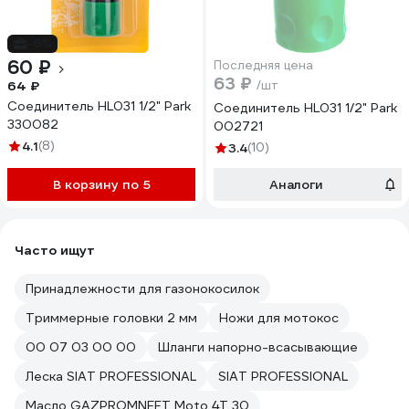
-6%
60 ₽
Последняя цена
63 ₽
64 ₽
/шт
Соединитель HL031 1/2" Park
Соединитель HL031 1/2" Park
330082
002721
4.1
(8)
3.4
(10)
В корзину по 5
Аналоги
Часто ищут
Принадлежности для газонокосилок
Триммерные головки 2 мм
Ножи для мотокос
00 07 03 00 00
Шланги напорно-всасывающие
Леска SIAT PROFESSIONAL
SIAT PROFESSIONAL
Масло GAZPROMNEFT Moto 4T 30