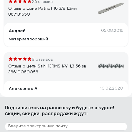
24 отзыва
Отзыв о шине Patriot 16 3/8 1,3мм
867131650
Андрей
05.08.2016
материал хороший
9 отзывов
Отзыв о цепи Stihl 13RMS 1/4" 1,3 56 зв
36610060056
Александр А.
10.02.2020
На вид все прилично,ещё не пробовал в действии
Подпишитесь
на рассылку
и будьте в курсе!
Акции, скидки, распродажи ждут!
9 отзывов
Отзыв о кожухе Makita 197295-5