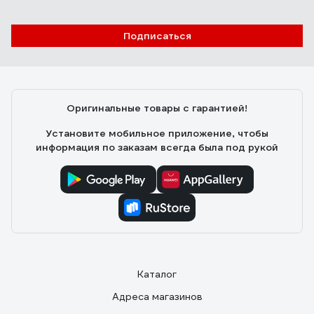
Олег Щ.
12.11.2025
Подписаться
Крепкий защитный щиток, кожух. Брал для триммера
Makita DUR192LZ, для переделки, а то родной - какой
то обрубок. Сразу поменять не получится , пришлось
колхозить , так как крепежные отверстия здесь шире.
Оригинальные товары с гарантией!
На фото показал, что отрезал, подточил. Село в
общем хорошо. Также на фото сравнение родного
Установите мобильное приложение, чтобы
щитка и этого.
информация по заказам всегда была под рукой
Каталог
Адреса магазинов