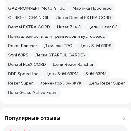
GAZPROMNEFT Moto 4T 30
Мартика Просперо
OILRIGHT CHAIN OIL
Леска Denzel EXTRA CORD
Denzel EXTRA CORD
Huter 71 4 3
Цепь Huter С3
Принадлежности для триммеров и кусторезов
Rezer Rancher
Джилекс ПРО
Цепь Stihl 63PS
Stihl 63PS
Леска STARTUL GARDEN
Denzel FLEX CORD
Цепь Rezer Rancher
DDE Speed line
Цепь Stihl 63PM
Stihl 63PM
Rezer Super
Коннектор Жук ЖУК
Цепь Rezer Super
Пена Grass Active Foam
Популярные отзывы