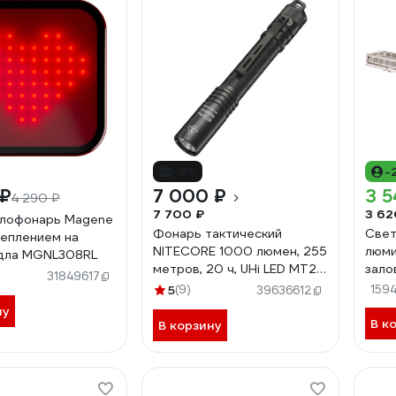
-9%
-
 ₽
7 000 ₽
3 5
4 290 ₽
7 700 ₽
3 62
елофонарь Magene
Фонарь тактический
Свет
реплением на
NITECORE 1000 люмен, 255
люми
едла MGNL308RL
метров, 20 ч, UHi LED MT2A
зало
31849617
Pro
2х36
5
(9)
159
39636612
ну
В к
В корзину