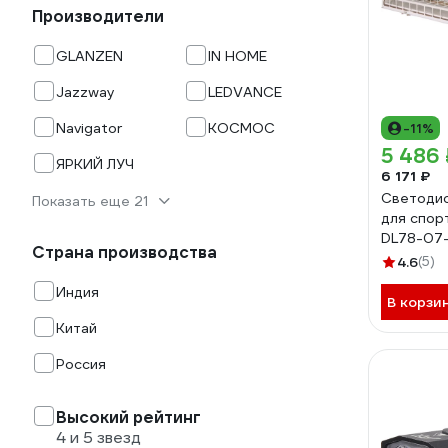
Производители
GLANZEN
IN HOME
Jazzway
LEDVANCE
Navigator
КОСМОС
-11%
5 486 
ЯРКИЙ ЛУЧ
6 171 ₽
Светодио
Показать еще 21
для спор
DL78-07
Страна производства
6000106
4.6
(5)
Индия
В корзи
Китай
Россия
Высокий рейтинг
4 и 5 звезд