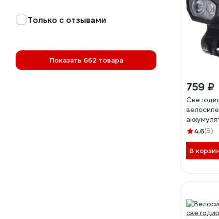
Только с отзывами
Показать 662 товара
759 ₽
Светоди
велосип
аккумуля
фонарь 
4.6
(9)
BFL-100
КА-0000
В корзи