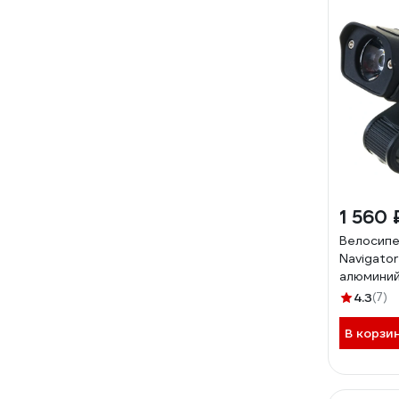
1 560 
Велосип
Navigato
алюминий
Вт, аккум
4.3
(7)
850мАч 1
В корзи