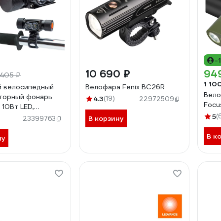
-
10 690 ₽
94
 405 ₽
1 10
й велосипедный
Велофара Fenix BC26R
Вело
торный фонарь
4.3
(19)
22972509
Focu
10Вт LED,
Li-ion 18650
5
(
В корзину
23399763
 алюминий, USB
501Lit
В к
ну