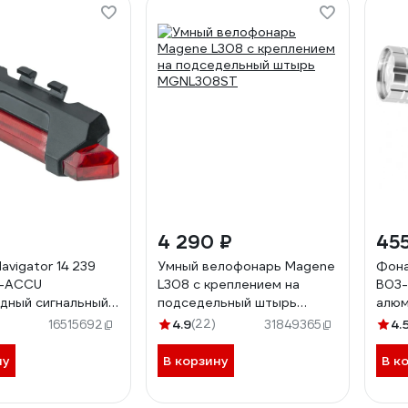
4 290 ₽
455
avigator 14 239
Умный велофонарь Magene
Фона
-ACCU
L308 с креплением на
B03-
дный сигнальный
подседельный штырь
алюм
умулятор 3.7В
MGNL308ST
949
4.9
(22)
4.
16515692
31849365
4239
ну
В корзину
В к