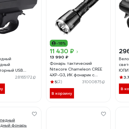
-18%
11 430 ₽
29
13 990 ₽
одный
Вело
Фонарь тактический
едный
свет
Nitecore Chameleon CREE
торный USB
ЮПИТ
4XP-G3, ИК фонарик с
GLANZEN 1000 Лм
JP10
3.
28165172
двумя лучами CI7
0-BK08
5
(2)
31000875
8964
ну
В к
В корзину