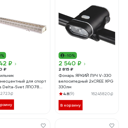
2%
-10%
42 ₽
2 540 ₽
0 ₽
2 815 ₽
ильник
Фонарь ЯРКИЙ ЛУЧ V-330
несцентный для спорт
велосипедный 2xCREE XPG
в Delta-Svet ЛПО78
330лм
-071 6000105
42723
4.8
(9)
16245820
орзину
В корзину