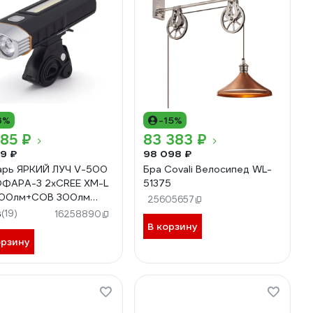
3%
-15%
85 ₽
83 383 ₽
9 ₽
98 098 ₽
рь ЯРКИЙ ЛУЧ V-500
Бра Covali Велосипед WL-
ФАРА-3 2xCREE XM-L
51375
500лм+COB 300лм
25605657
ярк Li-Ion 4400mAh
3
(19)
16258890
6400105992
В корзину
орзину