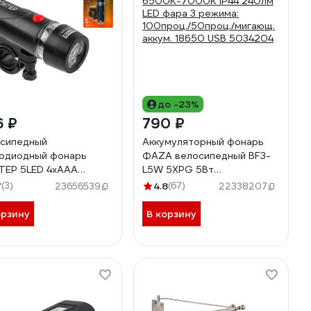
до -23%
6 ₽
790 ₽
сипедный
Аккумуляторный фонарь
одиодный фонарь
ФАZА велосипедный BF3-
ЕР 5LED 4xAAА
L5W 5XPG 5Вт
46
6500К-7000К IP44 240лм
7
(3)
4.8
(67)
23656539
22338207
LED фара 3 режима:
100проц./50проц./мигающ.
орзину
В корзину
аккум. 18650 USB 5034204