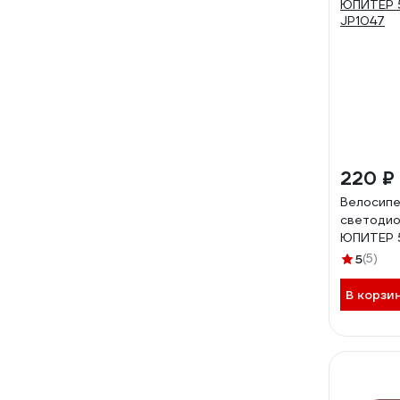
220 ₽
Велосип
светоди
ЮПИТЕР 
JP1047
5
(5)
В корзи