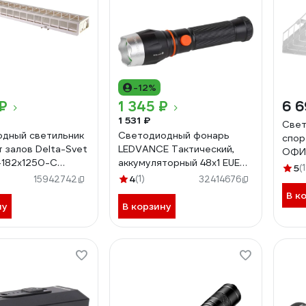
-12%
₽
1 345 ₽
6 6
1 531 ₽
Свет
дный светильник
Светодиодный фонарь
спор
т залов Delta-Svet
LEDVANCE Тактический,
ОФИС
-182x1250-С
аккумуляторный 48x1 EUE
свет
5
(1
LEDV 4099854175800
4
(1)
Spor
15942742
32414676
36Вт
В к
ну
В корзину