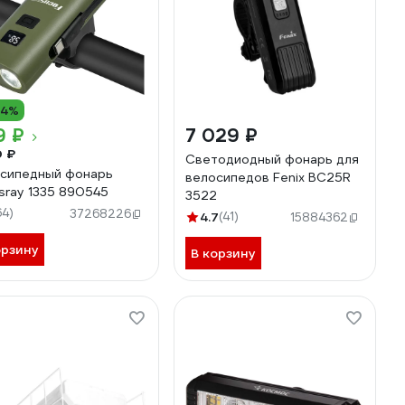
14%
9 ₽
7 029 ₽
0 ₽
Светодиодный фонарь для
сипедный фонарь
велосипедов Fenix BC25R
sray 1335 890545
3522
64)
37268226
4.7
(41)
15884362
орзину
В корзину