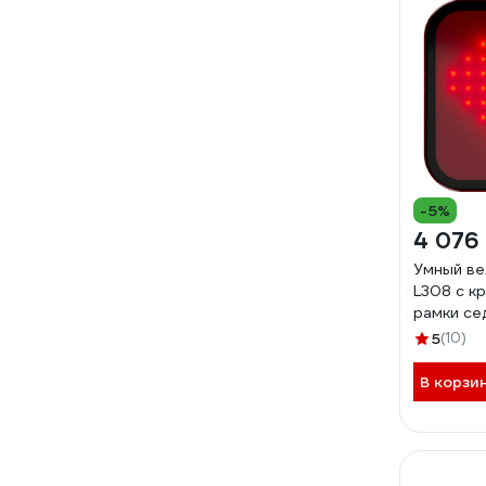
-5%
4 076
Умный в
L308 с к
рамки с
5
(10)
В корзи