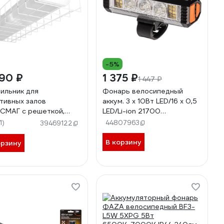
-5%
90 ₽
1 375 ₽
1 447 ₽
ильник для
Фонарь велосипедный
тивных залов
аккум. 3 х 10Вт LED/16 х 0,5
МАГ с решеткой,
LED/Li-ion 21700
одиодный, КСЕНОН
1x3000мАч/алюм. КОСМОС
1)
44807963
39469122
t 236LED, 1290мм,
KOC404Lit
, 3200Лм 236976
В корзину
орзину