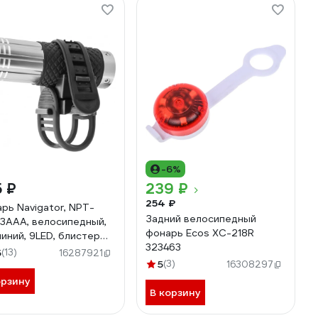
-6%
 ₽
239 ₽
254 ₽
рь Navigator, NPT-
Задний велосипедный
3AAA, велосипедный,
фонарь Ecos XC-218R
иний, 9LED, блистер
323463
68
5
(13)
16287921
5
(3)
16308297
орзину
В корзину