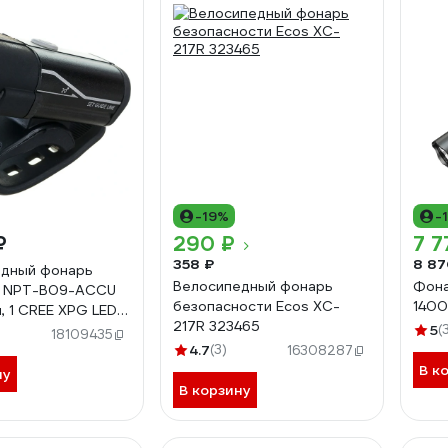
-19%
-
₽
290 ₽
7 7
358 ₽
8 87
едный фонарь
Велосипедный фонарь
Фона
r NPT-B09-ACCU
безопасности Ecos XC-
1400
, 1 CREE XPG LED 5
217R 323465
улятор 3,7В
5
(
18109435
4674
4.7
(3)
16308287
В к
ну
В корзину