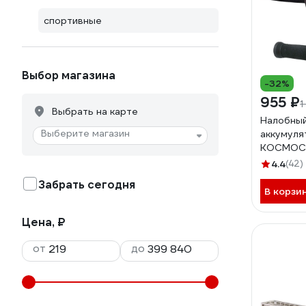
спортивные
Выбор магазина
-32%
955 ₽
1
Выбрать на карте
Налобны
Выберите магазин
аккумуля
КОСМОС 
съемный 
4.4
(42)
1200mAh,
Забрать сегодня
шнур KOS
В корзи
Цена, ₽
от
до