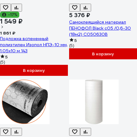
5 376 ₽
-17%
1 549 ₽
Самоклеящийся материал
ПЕНОФОЛ Black с05 /0,6-30
1 861 ₽
(18м2) С050630В
Подложка вспененный
5
полиэтилен Изопол НПЭ-10 мм,
(5)
1.05x10 м 143
В корзину
5
(5)
В корзину