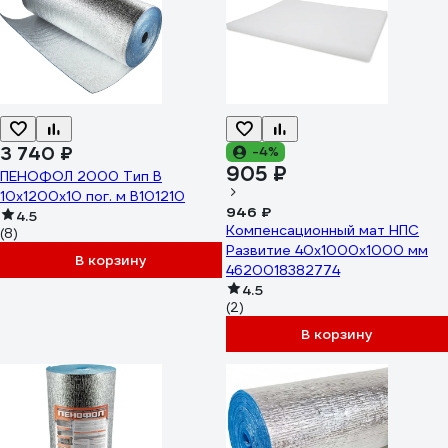
3 740 ₽
-4%
905 ₽
ПЕНОФОЛ 2000 Тип В
10x1200x10 пог. м В101210
946 ₽
4.5
Компенсационный мат НПС
(8)
Развитие 40x1000x1000 мм
В корзину
4620018382774
4.5
(2)
В корзину