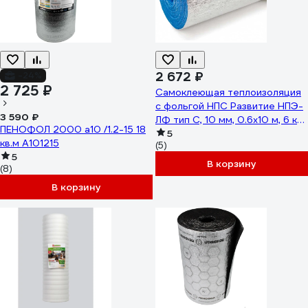
2 672 ₽
-24%
2 725 ₽
Самоклеющая теплоизоляция
с фольгой НПС Развитие НПЭ-
3 590 ₽
ЛФ тип С, 10 мм, 0.6x10 м, 6 кв.
ПЕНОФОЛ 2000 а10 /1.2-15 18
м 4620018381821
5
кв.м А101215
(5)
5
В корзину
(8)
В корзину