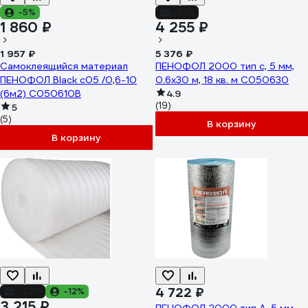
-5%
-21%
1 860 ₽
4 255 ₽
1 957 ₽
5 376 ₽
Самоклеящийся материал
ПЕНОФОЛ 2000 тип с, 5 мм,
ПЕНОФОЛ Black с05 /0,6-10
0.6х30 м, 18 кв. м С050630
(6м2) С050610В
4.9
(19)
5
(5)
В корзину
В корзину
4 722 ₽
-22%
-12%
3 215 ₽