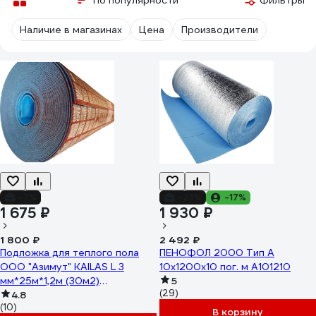
По популярности
Фильтры
Наличие в магазинах
Цена
Производители
-7%
-23%
-17%
1 675 ₽
1 930 ₽
1 800 ₽
2 492 ₽
Подложка для теплого пола
ПЕНОФОЛ 2000 Тип А
ООО "Азимут" KAILAS L 3
10x1200x10 пог. м А101210
мм*25м*1,2м (30м2)
5
(29)
00000000949
4.8
(10)
В корзину