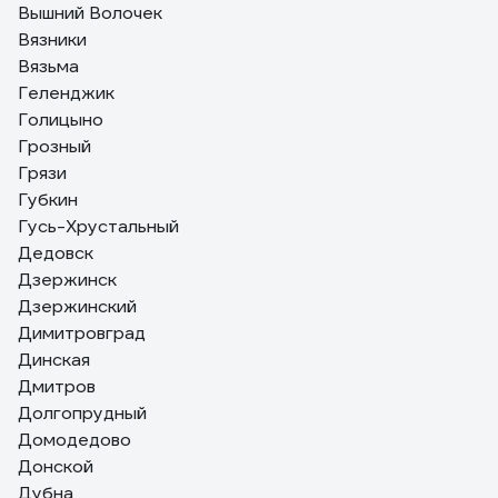
Вышний Волочек
Вязники
Вязьма
Геленджик
Голицыно
Грозный
Грязи
Губкин
Гусь-Хрустальный
Дедовск
Дзержинск
Дзержинский
Димитровград
Динская
Дмитров
Долгопрудный
Домодедово
Донской
Дубна