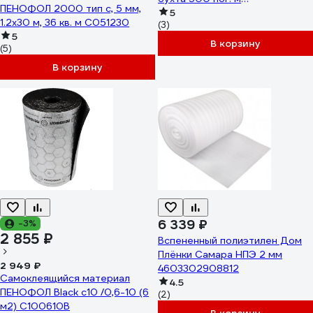
ПЕНОФОЛ 2000 тип с, 5 мм,
4620018382033
5
1.2х30 м, 36 кв. м С051230
(3)
5
В корзину
(5)
В корзину
6 339 ₽
-3%
2 855 ₽
Вспененный полиэтилен Дом
Плёнки Самара НПЭ 2 мм
2 949 ₽
4603302908812
Самоклеящийся материал
4.5
ПЕНОФОЛ Black с10 /0,6-10 (6
(2)
м2) С100610В