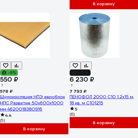
В корзину
-5%
-20%
550 ₽
6 230 ₽
578 ₽
7 793 ₽
Шумоизоляция НПЭ евроблок
ПЕНОФОЛ 2000 С10 1.2х15 м,
НПС Развитие 50x600x1000
18 кв. м С101215
мм 4620018380916
5
(6)
4.4
(5)
В корзину
В корзину