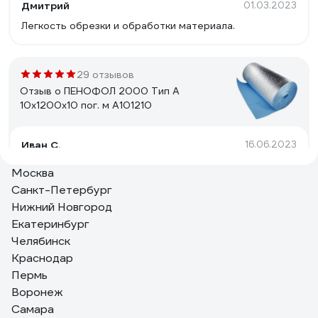
Дмитрий
01.03.2023
Легкость обрезки и обработки материала.
29 отзывов
Отзыв о ПЕНОФОЛ 2000 Тип А
10x1200x10 пог. м А101210
Иван С.
16.06.2023
Хорошо режется ножницами, достаточно плотный,
Москва
хорошо изолирует.
Санкт-Петербург
Нижний Новгород
Екатеринбург
18 отзывов
Челябинск
Отзыв о Евроблок ПЕНОФОЛ 2000 Тип А
Краснодар
толщина 20 мм, ширина 600 мм, длина
1000 мм А200610Е
Пермь
Воронеж
Анатолий К.
01.06.2023
Самара