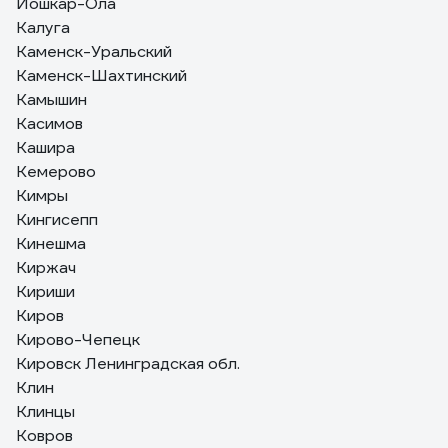
Йошкар-Ола
Калуга
Каменск-Уральский
Каменск-Шахтинский
Камышин
Касимов
Кашира
Кемерово
Кимры
Кингисепп
Кинешма
Киржач
Кириши
Киров
Кирово-Чепецк
Кировск Ленинградская обл.
Клин
Клинцы
Ковров