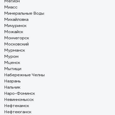
Мегион
Миасс
Минеральные Воды
Михайловка
Мичуринск
Можайск
Мончегорск
Московский
Мурманск
Муром
Мценск
Мытищи
Набережные Челны
Назрань
Нальчик
Наро-Фоминск
Невинномысск
Нефтекамск
Нефтеюганск