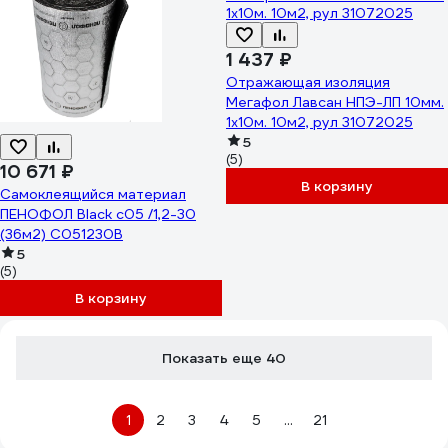
1 437 ₽
Отражающая изоляция
Мегафол Лавсан НПЭ-ЛП 10мм.
1x10м. 10м2, рул 31072025
5
(5)
10 671 ₽
В корзину
Самоклеящийся материал
ПЕНОФОЛ Black с05 /1,2-30
(36м2) С051230В
5
(5)
В корзину
Показать еще 40
1
2
3
4
5
...
21