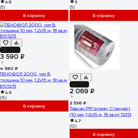
4620018382057
4.8
5
(5)
(5)
В корзину
В корзину
-22%
3 590 ₽
4 580 ₽
ПЕНОФОЛ 2000, тип В,
толщина 10 мм, 1.2х15 м, 18 кв.м
-18%
В101215
2 069 ₽
4.9
(15)
2 536 ₽
В корзину
Лавсан РМ Izoway Стандарт
(10 мм, 1,2x15 м, 18 кв.м) 13313
4.7
(12)
В корзину