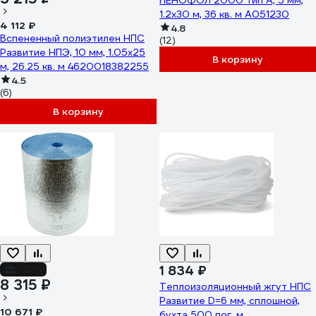
ПЕНОФОЛ 2000 тип А, 5 мм,
1.2х30 м, 36 кв. м А051230
4 112 ₽
4.8
Вспененный полиэтилен НПС
(12)
Развитие НПЭ, 10 мм, 1.05x25
В корзину
м, 26.25 кв. м 4620018382255
4.5
(6)
В корзину
1 834 ₽
-22%
8 315 ₽
Теплоизоляционный жгут НПС
Развитие D=6 мм, сплошной,
10 671 ₽
бухта 500 пог. м