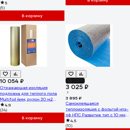
В корзину
5
(5)
В корзину
10 054 ₽
-22%
3 025 ₽
Отражающая изоляция
подложка для теплого пола
3 895 ₽
Multifoil 4мм, рулон 30 м2
Самоклеящаяся
21003
4.9
теплоизоляция с фольгой нпэ-
(34)
лф НПС Развитие тип с 10 мм
В корзину
0,6x15 м 9м2 4620018382248
4.5
(10)