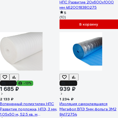
НПС Развитие 20x600x1000
мм 4620018380275
5
(10)
В корзину
-21%
-13%
-24%
1 685 ₽
939 ₽
2 133 ₽
1 234 ₽
Вспененный полиэтилен НПС
Изоляция самоклеящаяся
Развитие подложка, НПЭ, 3 мм,
Мегафол ВПЭ 5мм фольга 3М2
1.05x50 м, 52.5 кв. м
84172754