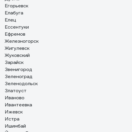
Егорьевск
Елабуга
Елец
Ессентуки
Ефремов
Железногорск
Жигулевск
Жуковский
Зарайск
Звенигород
Зеленоград
Зеленодольск
Златоуст
Иваново
Ивантеевка
Ижевск
Истра
Ишимбай