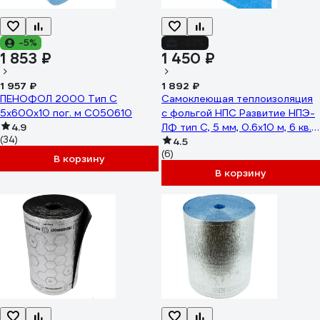
-5%
-23%
1 853 ₽
1 450 ₽
1 957 ₽
1 892 ₽
ПЕНОФОЛ 2000 Тип С
Самоклеющая теплоизоляция
5x600x10 пог. м С050610
с фольгой НПС Развитие НПЭ-
4.9
ЛФ тип С, 5 мм, 0.6x10 м, 6 кв.
(34)
м 4620018381807
4.5
(6)
В корзину
В корзину