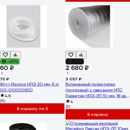
-20%
-12%
60 ₽
2 680 ₽
75 ₽
3 057 ₽
Жгут Изопол НПЭ 20 мм, 6 м
Вспененный полиэтилен
00-00000950
(подложка) с лавсаном НПС
4.9
Развитие НПЭ-ЛП 10 мм, 18 кв.
(8)
м 4620018381838
4
(5)
В корзину по 5
В корзину