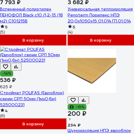
7 793 ₽
3 682 ₽
Вспененный полиэтилен
Универсальная теплоизоляция
ПЕНОФОЛ Black с10 /1,2-15 (18
Penoterm Порилекс НПЭ
м2) С101215В
20,0x1050x15 01.014 ГП.01.014
5
5
(5)
(4)
В корзину
В корзину
-14%
536 ₽
625 ₽
Строймат POLIFAS (Евроблок)
серии СРП 50мм (1мх0,6м)
525000231
-15%
4
200 ₽
(6)
В корзину
234 ₽
Шумоизоляция НПЭ евроблок