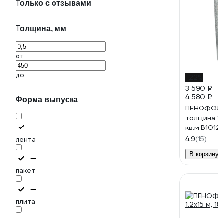
Только с отзывами
Толщина, мм
от
до
-22%
3 590 ₽
4 580 ₽
Форма выпуска
ПЕНОФОЛ 
толщина 1
кв.м В101
4.9
(15)
лента
В корзин
пакет
плита