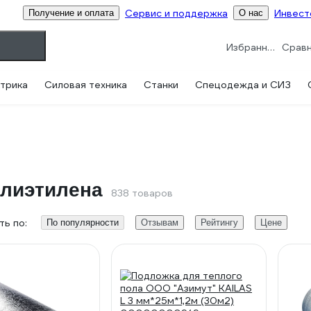
Сервис и поддержка
Инвест
Получение и оплата
О нас
Избранное
трика
Силовая техника
Станки
Спецодежда и СИЗ
олиэтилена
838 товаров
ь по:
По популярности
Отзывам
Рейтингу
Цене