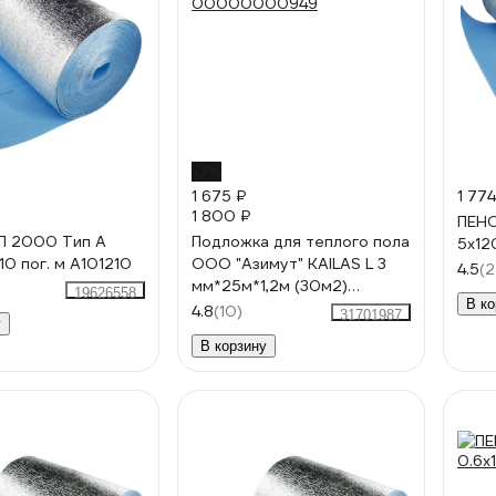
-7%
1 675 ₽
1 774
1 800 ₽
ПЕН
 2000 Тип А
Подложка для теплого пола
5x12
0 пог. м А101210
ООО "Азимут" KAILAS L 3
4.5
(2
мм*25м*1,2м (30м2)
19626558
В ко
00000000949
4.8
(10)
31701987
у
В корзину