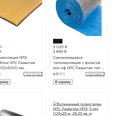
-22%
₽
3 025 ₽
₽
3 895 ₽
изоляция НПЭ
Самоклеящаяся
блок НПС Развитие
теплоизоляция с фольгой
600x1000 мм
нпэ-лф НПС Развитие тип с
018380916
10 мм 0,6x15 м 9м2
)
4.5
(10)
26775236
26019065
4620018382248
рзину
В корзину