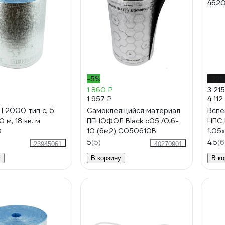
-5%
-22
1 860 ₽
3 215
1 957 ₽
4 112
2000 тип с, 5
Самоклеящийся материал
Вспе
 м, 18 кв. м
ПЕНОФОЛ Black с05 /0,6-
НПС 
0
10 (6м2) С050610В
1.05x
462
5
(5)
4.5
(6
23945061
40270901
у
В корзину
В ко