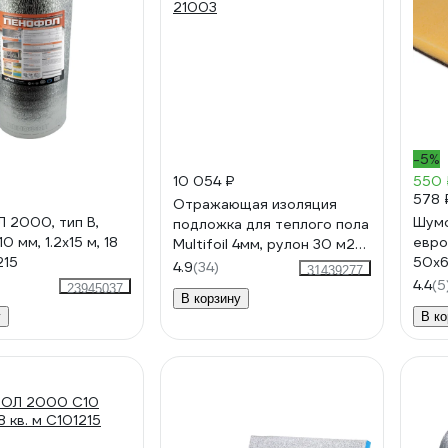
-5%
10 054 ₽
550 
578 
Отражающая изоляция
2000, тип В,
Шумо
подложка для теплого пола
0 мм, 1.2х15 м, 18
евро
Multifoil 4мм, рулон 30 м2
215
50x
21003
4.9
(34)
31439277
4620
4.4
(5
23945037
В корзину
у
В ко