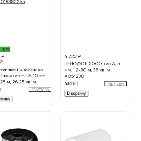
%
-12%
 ₽
4 722 ₽
 ₽
ПЕНОФОЛ 2000 тип А, 5
ненный полиэтилен
мм, 1.2х30 м, 36 кв. м
Развитие НПЭ, 10 мм,
А051230
25 м, 26.25 кв. м
4.8
(12)
23945001
0018382255
)
26877038
В корзину
рзину