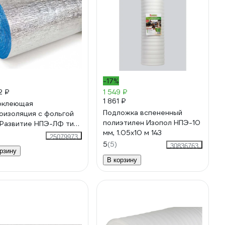
-17%
2 ₽
1 549 ₽
1 861 ₽
оклеющая
Подложка вспененный
оизоляция с фольгой
полиэтилен Изопол НПЭ-10
Развитие НПЭ-ЛФ тип
мм, 1.05x10 м 143
 мм, 0.6x10 м, 6 кв. м
25079973
018381821
5
(5)
30836763
рзину
В корзину