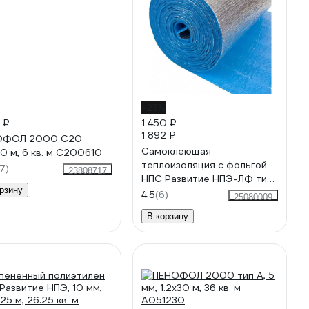
-23%
 ₽
1 450 ₽
1 892 ₽
ОФОЛ 2000 С20
Самоклеющая
10 м, 6 кв. м С200610
теплоизоляция с фольгой
7)
23808717
НПС Развитие НПЭ-ЛФ тип
рзину
С, 5 мм, 0.6x10 м, 6 кв. м
4.5
(6)
25080009
4620018381807
В корзину