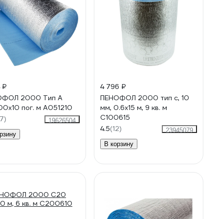
 ₽
4 796 ₽
ОФОЛ 2000 Тип А
ПЕНОФОЛ 2000 тип с, 10
00x10 пог. м А051210
мм, 0.6х15 м, 9 кв. м
С100615
7)
19626504
4.5
(12)
23945079
рзину
В корзину