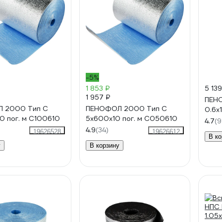
-5%
1 853 ₽
5 139
1 957 ₽
ПЕН
 2000 Тип С
ПЕНОФОЛ 2000 Тип С
0.6х
0 пог. м С100610
5x600x10 пог. м С050610
4.7
(9
4.9
(34)
19626528
19626612
В ко
у
В корзину