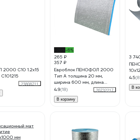
-26%
-6%
265 ₽
3 74
357 ₽
ПЕН
2000 С10 1.2х15
Евроблок ПЕНОФОЛ 2000
10x1
м С101215
Тип А толщина 20 мм,
4.5
(8
ширина 600 мм, длина
23808711
В ко
1000 мм А200610Е
4.9
(18)
20732217
у
В корзину