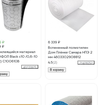
5 ₽
6 339 ₽
9 ₽
Вспененный полиэтилен
клеящийся материал
Дом Плёнки Самара НПЭ 2
ФОЛ Black с10 /0,6-10
мм 4603302908812
2) С100610В
4.5
(2)
21428752
40270925
В корзину
рзину