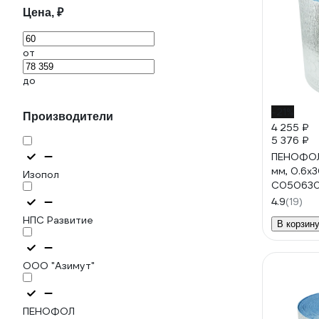
Цена, ₽
от
до
-21%
Производители
4 255 ₽
5 376 ₽
ПЕНОФОЛ 
мм, 0.6х30
Изопол
С05063
4.9
(19)
НПС Развитие
В корзин
ООО "Азимут"
ПЕНОФОЛ