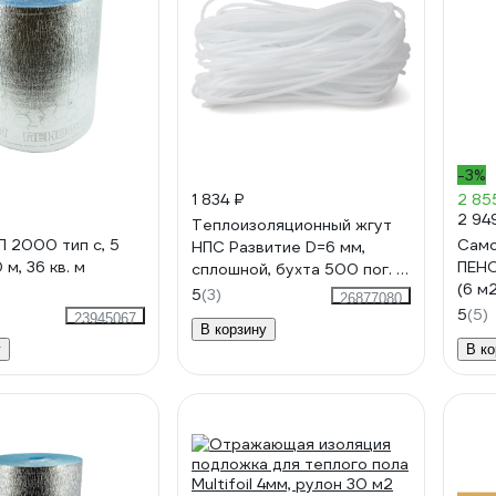
-3%
1 834 ₽
2 85
2 94
Теплоизоляционный жгут
2000 тип с, 5
Само
НПС Развитие D=6 мм,
 м, 36 кв. м
ПЕНО
сплошной, бухта 500 пог. м
(6 м
4620018382033
5
(3)
26877080
5
(5)
23945067
В корзину
у
В ко