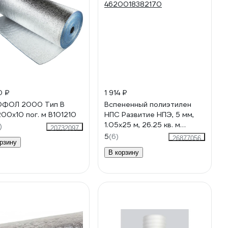
0 ₽
1 914 ₽
ОФОЛ 2000 Тип В
Вспененный полиэтилен
200x10 пог. м В101210
НПС Развитие НПЭ, 5 мм,
1.05x25 м, 26.25 кв. м
)
20732097
4620018382170
5
(6)
26877056
рзину
В корзину