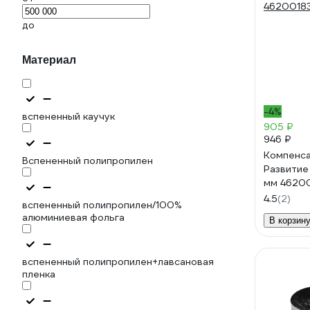
до
Материал
-4%
вспененный каучук
905 ₽
946 ₽
Компенс
Вспененный полипропилен
Развити
мм 4620
4.5
(2)
вспененный полипропилен/100%
алюминиевая фольга
В корзин
вспененный полипропилен+лавсановая
пленка