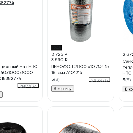
-24%
2 725 ₽
2 67
3 590 ₽
Сам
ационный мат НПС
ПЕНОФОЛ 2000 а10 /1.2-15
тепл
е 40x1000x1000
18 кв.м А101215
НПС 
018382774
С, 10
5
(8)
5
(5)
27079586
4620
26877074
В корзину
В ко
у