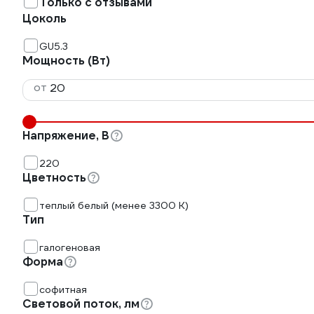
Только с отзывами
Цоколь
GU5.3
Мощность (Вт)
от
Напряжение, В
220
Цветность
теплый белый (менее 3300 К)
Тип
галогеновая
Форма
софитная
Световой поток, лм