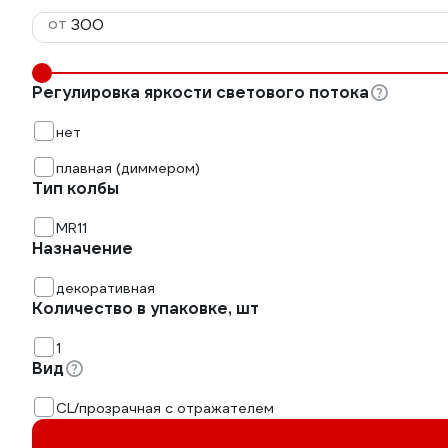
от
Регулировка яркости светового потока
нет
плавная (диммером)
Тип колбы
MR11
Назначение
декоративная
Количество в упаковке, шт
1
Вид
CL/прозрачная с отражателем