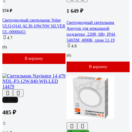
1 649 ₽
574 ₽
Светодиодный светильник Volpe
Светодиодный светильник
ULO-Q141 AL30-10W/NW SILVER
Apeyron для зеркальной
UL-00000451
подсветки, 220В, 6Вт, IP44,
4.7
540ЛМ, 4000К, хром 12-19
4.8
(9)
(6)
В корзину
В корзину
-6%
485 ₽