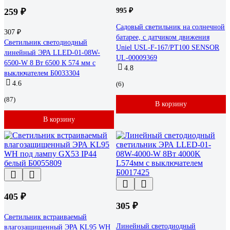
259 ₽
995 ₽
Садовый светильник на солнечной
307 ₽
батарее, с датчиком движения
Светильник светодиодный
Uniel USL-F-167/PT100 SENSOR
линейный ЭРА LLED-01-08W-
UL-00009369
6500-W 8 Вт 6500 К 574 мм с
4.8
выключателем Б0033304
4.6
(6)
(87)
В корзину
В корзину
405 ₽
305 ₽
Светильник встраиваемый
Линейный светодиодный
влагозащищенный ЭРА KL95 WH