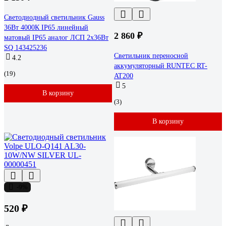
Светодиодный светильник Gauss
36Вт 4000К IP65 линейный
2 860 ₽
матовый IP65 аналог ЛСП 2х36Вт
SQ 143425236
Светильник переносной
4.2
аккумуляторный RUNTEC RT-
(19)
AT200
5
В корзину
(3)
В корзину
-9%
520 ₽