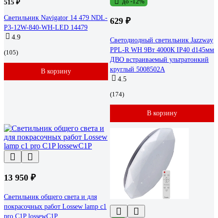
до -12%
515 ₽
Светильник Navigator 14 479 NDL-
629 ₽
P3-12W-840-WH-LED 14479
4.9
Светодиодный светильник Jazzway
PPL-R WH 9Вт 4000К IP40 d145мм
(105)
ДВО встраиваемый ультратонкий
круглый 5008502A
В корзину
4.5
(174)
В корзину
13 950 ₽
Светильник общего света и для
покрасочных работ Lossew lamp с1
pro C1P lossewC1P