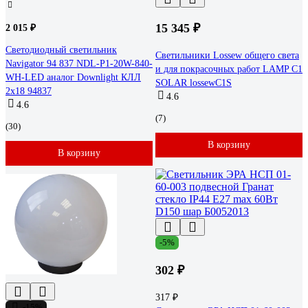
15 345 ₽
2 015 ₽
Светодиодный светильник
Светильники Lossew общего света
Navigator 94 837 NDL-P1-20W-840-
и для покрасочных работ LAMP С1
WH-LED аналог Downlight КЛЛ
SOLAR lossewC1S
2х18 94837
4.6
4.6
(7)
(30)
В корзину
В корзину
-5%
302 ₽
317 ₽
-15%