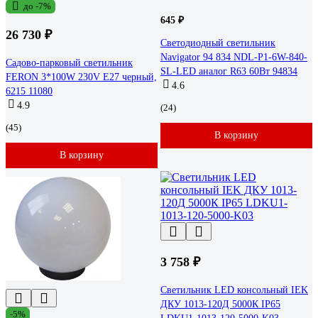
до -7%
645 ₽
26 730 ₽
Светодиодный светильник
Navigator 94 834 NDL-P1-6W-840-
Садово-парковый светильник
SL-LED аналог R63 60Вт 94834
FERON 3*100W 230V E27 черный,
4.6
6215 11080
4.9
(24)
(45)
В корзину
В корзину
3 758 ₽
Светильник LED консольный IEK
ДКУ 1013-120Д 5000К IP65
-5%