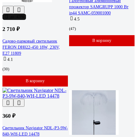
Галогеновый алюминиевый
прожектор SAMGRUPP 1000 Вт
ip44 SAMC-059001000
до -43%
4.5
2 710 ₽
(47)
В корзину
Садово-парковый светильник
FERON DH022-450 18W, 230V,
E27 11809
4.1
(30)
В корзину
360 ₽
Светильник Navigator NDL-P3-9W-
840-WH-LED 14478