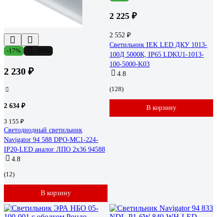
2 225 ₽
2 552 ₽
Светильник IEK LED ДКУ 1013-
-17%
-29%
100Д 5000К, IP65 LDKU1-1013-
100-5000-K03
2 230 ₽
4.8
(128)
2 634 ₽
В корзину
3 155 ₽
Светодиодный светильник
Navigator 94 588 DPO-MC1-224-
IP20-LED аналог ЛПО 2х36 94588
4.8
(12)
В корзину