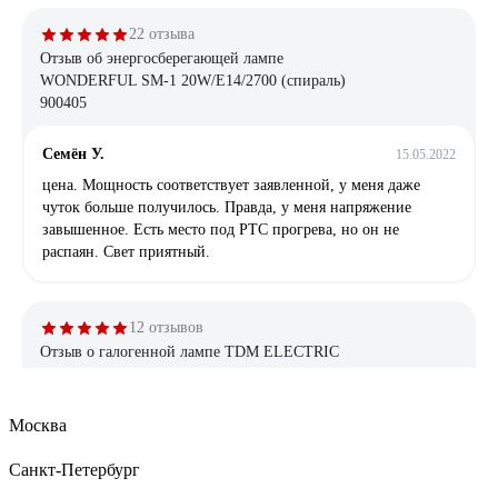
22 отзыва
Отзыв об энергосберегающей лампе
WONDERFUL SM-1 20W/E14/2700 (спираль)
900405
Семён У.
15.05.2022
цена. Мощность соответствует заявленной, у меня даже
чуток больше получилось. Правда, у меня напряжение
завышенное. Есть место под РТС прогрева, но он не
распаян. Свет приятный.
12 отзывов
Отзыв о галогенной лампе TDM ELECTRIC
Свеча прозрачная, 28 Вт-230 В-Е27 SQ0341-
0095
Москва
Владислав
21.05.2025
Санкт-Петербург
Свет теплый, при низком напряжении не отключаются