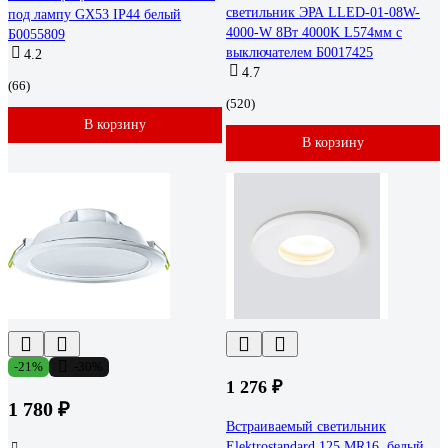
светильник ЭРА LLED-01-08W-
под лампу GX53 IP44 белый
4000-W 8Вт 4000K L574мм с
Б0055809
выключателем Б0017425
4.2
4.7
(66)
(520)
В корзину
В корзину
-21%
-30%
1 276 ₽
1 780 ₽
Встраиваемый светильник
Elektrostandard 125 MR16, белый