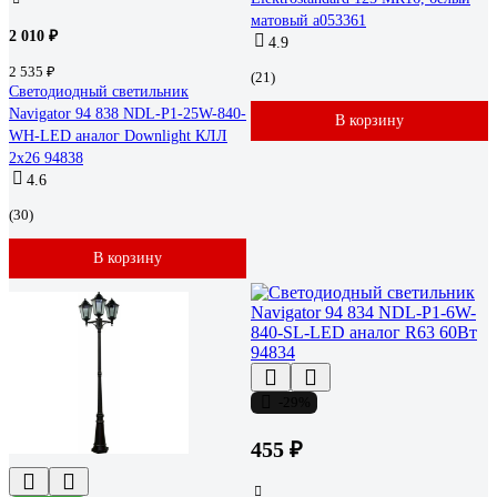
матовый a053361
2 010 ₽
4.9
2 535 ₽
(21)
Светодиодный светильник
Navigator 94 838 NDL-P1-25W-840-
В корзину
WH-LED аналог Downlight КЛЛ
2х26 94838
4.6
(30)
В корзину
-29%
455 ₽