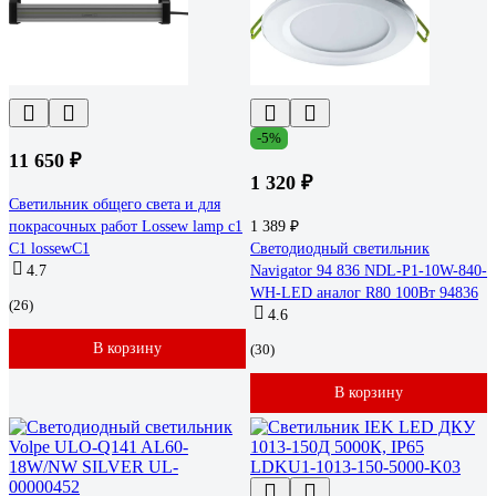
-5%
11 650 ₽
1 320 ₽
Светильник общего света и для
покрасочных работ Lossew lamp с1
1 389 ₽
C1 lossewC1
Светодиодный светильник
4.7
Navigator 94 836 NDL-P1-10W-840-
WH-LED аналог R80 100Вт 94836
(26)
4.6
В корзину
(30)
В корзину