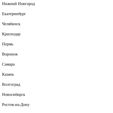
полностью, как это делают светодиоды, а чуть-чуть снижают
Нижний Новгород
яркость, при долгой эксплуатации не снижается световой
поток, нет стробоскопического эффекта (для меня этот
Екатеринбург
фактор ключевой, поскольку мерцание подсведки экрана
накладывается на мерцание лампы /если это светодиод/ и
Челябинск
глаза устают.
Краснодар
16 отзывов
Пермь
Отзыв об эпре Navigator NB-ETL-140-BA3
82435
Воронеж
Самара
Сергей А.
24.06.2025
Казань
Эффектно рвануло!!! И всего за 193 рубля!!! Мне
понравилось!!!
Волгоград
Новосибирск
Ростов-на-Дону