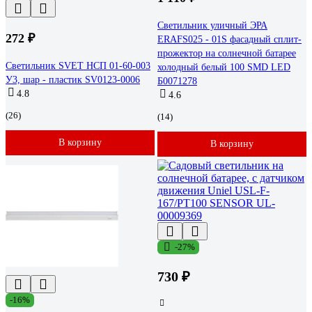
Светильник уличный ЭРА
272 ₽
ERAFS025 - 01S фасадный сплит-
прожектор на солнечной батарее
Светильник SVET НСП 01-60-003
холодный белый 100 SMD LED
У3, шар - пластик SV0123-0006
Б0071278
4.8
4.6
(26)
(14)
В корзину
В корзину
-27%
730 ₽
-16%