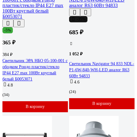
-35%
-5%
685 ₽
365 ₽
1 052 ₽
384 ₽
Светильник ЭРА НБО 05-100-001 с
Светильник Navigator 94 833 NDL-
ободком Рондо пластик/стекло
P1-6W-840-WH-LED аналог R63
IP44 E27 max 100Вт круглый
60Вт 94833
белый Б0053071
4.6
4.8
(24)
(34)
В корзину
В корзину