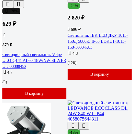
-24%
-28%
2 820 ₽
629 ₽
3 696 ₽
Светильник IEK LED ДКУ 1013-
150Д 5000К, IP65 LDKU1-1013-
879 ₽
150-5000-K03
4.8
Светодиодный светильник Volpe
ULO-Q141 AL60-18W/NW SILVER
(128)
UL-00000452
4.7
В корзину
(9)
В корзину
-18%