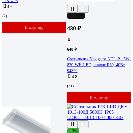
lossewP3
4.6
-33%
(7)
430 ₽
В корзину
640 ₽
Светильник Navigator NDL-P1-5W-
830-WH-LED, аналог R50, 40Вт
94820
4.8
(21)
В корзину
-13%