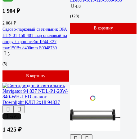
LDKU1-1013-120-5000-K03
4.8
1 904 ₽
(128)
2 004 ₽
В корзину
Садово-парковый светильник ЭРА
НТУ 01-150-401 шар опаловый на
опору / кронштейн IP44 Е27
max150Вт d400mm Б0048739
5
(5)
В корзину
-29%
1 425 ₽