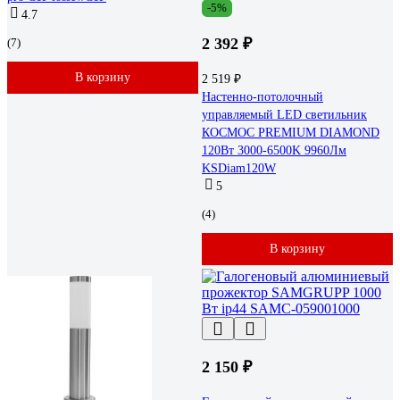
-5%
4.7
2 392 ₽
(7)
В корзину
2 519 ₽
Настенно-потолочный
управляемый LED светильник
КОСМОС PREMIUM DIAMOND
120Вт 3000-6500K 9960Лм
KSDiam120W
5
(4)
В корзину
2 150 ₽