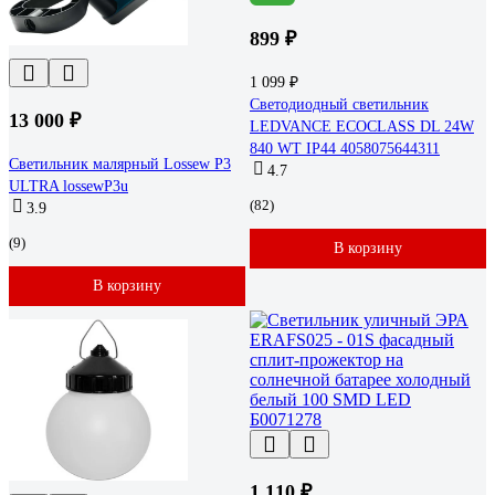
899 ₽
1 099 ₽
Светодиодный светильник
13 000 ₽
LEDVANCE ECOCLASS DL 24W
840 WT IP44 4058075644311
Светильник малярный Lossew Р3
4.7
ULTRA lossewP3u
(82)
3.9
(9)
В корзину
В корзину
1 110 ₽