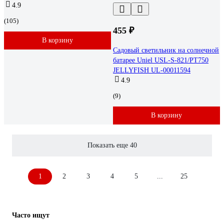
4.9
(105)
455 ₽
В корзину
Садовый светильник на солнечной
батарее Uniel USL-S-821/PT750
JELLYFISH UL-00011594
4.9
(9)
В корзину
Показать еще 40
1
2
3
4
5
...
25
Часто ищут