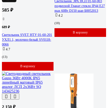
Светильник ЭРА НСП 01-60-003
подвесной Гранат стекло IP44 E27
585 ₽
max 60Вт D150 шар Б0052013
4.2
(18)
689 ₽
В корзину
Светильник SVET НТУ 01-60-201
УХЛ1.1, молочно-белый SV0118-
0066
4.7
(13)
В корзину
2 150 ₽