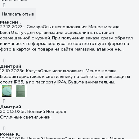
Написать отзыв
Максим .
27.12.2023
г. Самара
Опыт использования: Менее месяца
Взял 8 штук для организации освещения в гостиной
совмещенной с кухней. При получении заказа сразу обратил
внимание, что форма корпуса не соответствует форме на
фото в карточке товара на сайте магазина, атак же не
соответствует фото на сайте производителя, засомневался в
подлинности товара. Но в приложенной инструкции к
полученным светильникам уже указаны новые размеры
Дмитрий
12.10.2023
г. Калуга
Опыт использования: Менее месяца
глубины 26 мм для всего ряда мощностей этой модели, ранее
В характеристиках к светильнику на сайте степень защиты
глубина была 45 мм. Надеюсь что уменьшенные габариты
стоит IP65, а по паспорту IP44. Будьте внимательны.
светильника производителем не окажут негативного влияния
на их качество и долго вечность. А производителю и
магазинам продающим эти обновленные светильники с
новыми габаритами и формой корпуса советую
актуализировать информацию по описанию и характеристикам
Дмитрий
товара в карточках товара на своих сайтах, что бы не вводить
30.01.2025
г. Великий Новгород
в заблуждение покупателей и не ставить под сомнение в
Отличные светильники.
поддельность товара.
Роман К.
10.05.2026
г. Нижний Новгород
Опыт использования: Менее