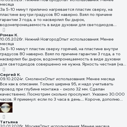
месяца
За 5-10 минут прилично нагревается пластик сверху, на
пластине внутри градусов 80 наверно. Взял по причине
гарантии 3 года, а то насверлил бы дырок,
водонепроницаемость в виде духовки для светодиодов
совершенно не нужна. Яркость честная (на глаз и по
сравнению с аналогами). Размеры 7 и 9Вт версий идентичны,
Роман К.
10.05.2026
г. Нижний Новгород
Опыт использования: Менее
что позволяет их комбинировать или немного
месяца
подкорректировать общую яркость заменой.
За 5-10 минут пластик сверху горячий, на пластине внутри
градусов 80 наверно. Взял по причине гарантии 3 года, а то
насверлил бы дырок, водонепроницаемость в виде духовки
для светодиодов совершенно не нужна. Яркость честная (на
глаз и по сравнению с аналогами). Размеры 7 и 9Вт версий
идентичны, что позволяет их комбинировать или немного
Сергей К.
09.10.2024
г. Смоленск
Опыт использования: Менее месяца
подкорректировать общую яркость заменой.
Все как в описании. Только ширина 95, и надо учитывать
провод при глубине монтажа - около 32 мм. Сделан
качественно. Посмотрим сколько прослужит. Указано 30.000
часов. Я прикинул: если по 3 часа в день.... Короче, дополню
отзыв через 27 лет.
Татьяна
20.01.2026
г. Москва
Опыт использования: Менее месяца