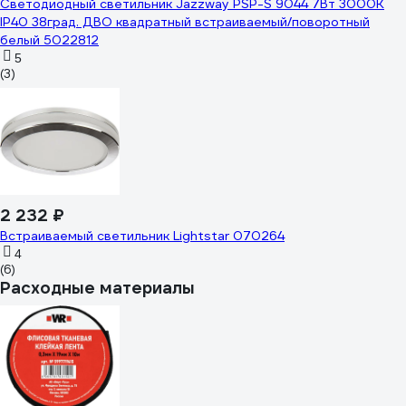
Светодиодный светильник Jazzway PSP-S 9044 7Вт 3000К
IP40 38град. ДВО квадратный встраиваемый/поворотный
белый 5022812
5
(3)
2 232 ₽
Встраиваемый светильник Lightstar 070264
4
(6)
Расходные материалы