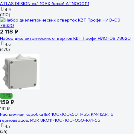
ATLAS DESIGN сх.1 10АХ белый ATN000111
4.9
(1110)
2 118 ₽
Набор диэлектрических отверток КВТ Профи НИО-09 78620
4.6
(476)
-17%
159 ₽
191 ₽
Распаечная коробка IEK 100x100x50, IP55, КМ41234, 6
гермовводов, ИЭК UKO11-100-100-050-K41-55
4.7
(34)