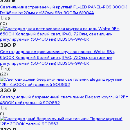
336 ₽
Светильник встраиваемый круглый FL-LED PANEL-R09 3000K
D=145мм h=20мм d=130мм 9Вт 900Лм 619044
4.8
(10)
390 ₽
Светодиодная встраиваемая круглая панель Wolta 9Вт,
6500К Холодный белый свет, IP40, 720лм, светильник
регулируемый (50-100 мм) DLUS04-9W-6K
4.8
(22)
330 ₽
Светодиодный безрамочный светильник Eleganz круглый 12Вт
4500К нейтральный 900862
4
(1)
330 ₽