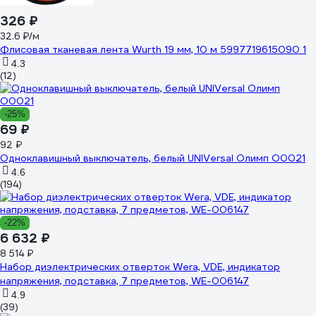
326 ₽
32.6 ₽/м
Флисовая тканевая лента Wurth 19 мм, 10 м 5997719615090 1
4.3
(12)
-25%
69 ₽
92 ₽
Одноклавишный выключатель, белый UNIVersal Олимп О0021
4.6
(194)
-22%
6 632 ₽
8 514 ₽
Набор диэлектрических отверток Wera, VDE, индикатор
напряжения, подставка, 7 предметов, WE-006147
4.9
(39)