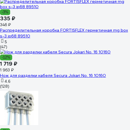
-3%
335 ₽
346 ₽
Распределительная коробка FORTISFLEX герметичная mg box
s-3 ip68 89510
5
(47)
-12%
1 719 ₽
1 963 ₽
Нож для разделки кабеля Secura Jokari No. 16 10160
4.6
(128)