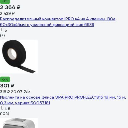
-3%
2 364 ₽
2 439 ₽
Распределительный коннектор IPRO к4 на 4 клеммы 130а
60x30x45мм с усиленной фиксацией жил 6939
5
(7)
-5%
301 ₽
316 ₽
20.07 ₽/м
Изолента на основе флиса ЭРА PRO PROFLEEC1915 19 мм, 15 м,
0,3 мм, черная Б0057181
4.6
(104)