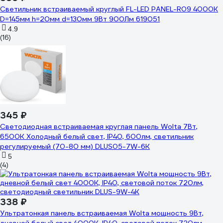
Светильник встраиваемый круглый FL-LED PANEL-R09 4000K
D=145мм h=20мм d=130мм 9Вт 900Лм 619051
4.9
(16)
345 ₽
Светодиодная встраиваемая круглая панель Wolta 7Вт,
6500К Холодный белый свет, IP40, 600лм, светильник
регулируемый (70-80 мм) DLUS05-7W-6K
5
(4)
338 ₽
Ультратонкая панель встраиваемая Wolta мощность 9Вт,