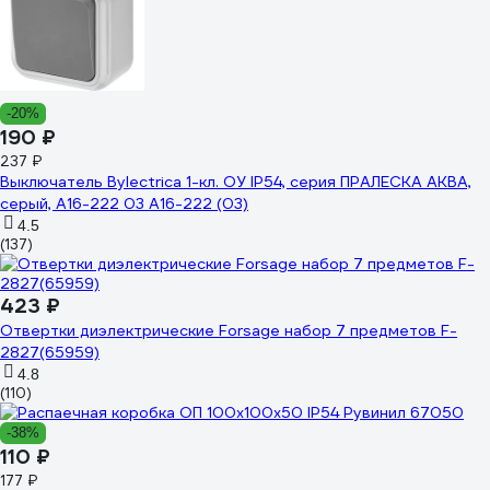
-20%
190 ₽
237 ₽
Выключатель Bylectrica 1-кл. ОУ IP54, серия ПРАЛЕСКА АКВА,
серый, А16-222 03 А16-222 (03)
4.5
(137)
423 ₽
Отвертки диэлектрические Forsage набор 7 предметов F-
2827(65959)
4.8
(110)
-38%
110 ₽
177 ₽