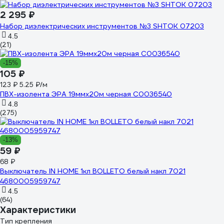
2 295 ₽
Набор диэлектрических инструментов №3 SHTOK 07203
4.5
(21)
-15%
105 ₽
123 ₽
5.25 ₽/м
ПВХ-изолента ЭРА 19ммх20м черная C0036540
4.8
(275)
-13%
59 ₽
68 ₽
Выключатель IN HOME 1кл BOLLETO белый накл 7021
4680005959747
4.5
(64)
Характеристики
Тип крепления