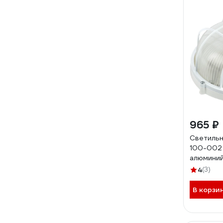
965 ₽
Светильн
100-002
алюминий
IP54 E27
4
(3)
круглый 
В корзи