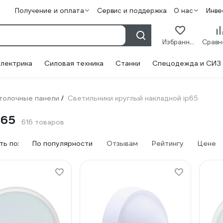
Получение и оплата
Сервис и поддержка
О нас
Инве
Избранное
лектрика
Силовая техника
Станки
Спецодежда и СИЗ
толочные панели
Светильники круглый накладной ip65
/
p65
616 товаров
ь по:
По популярности
Отзывам
Рейтингу
Цене