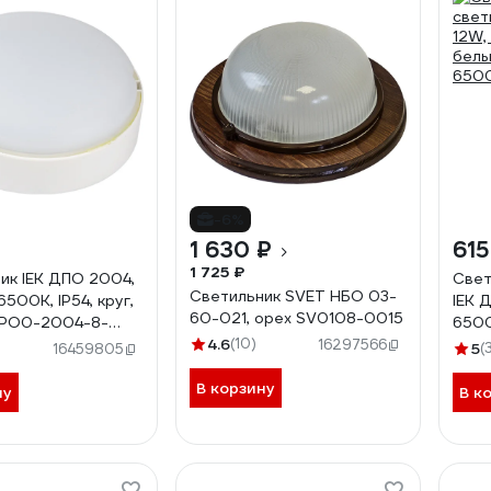
-6%
1 630 ₽
615
1 725 ₽
ик IEK ДПО 2004,
Свет
Светильник SVET НБО 03-
 6500K, IP54, круг,
IEK 
60-021, орех SV0108-0015
DPO0-2004-8-
6500
1
4.6
(10)
4006
16297566
5
(
16459805
В корзину
ну
В к