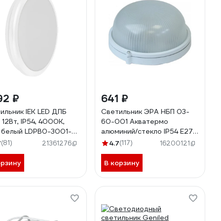
92 ₽
641 ₽
ильник IEK LED ДПБ
Светильник ЭРА НБП 03-
 12Вт, IP54, 4000K,
60-001 Акватермо
, белый LDPB0-3001-
алюминий/стекло IP54 E27
000-K01
max 60Вт D176 круглый
7
(81)
4.7
(117)
21361276
16200121
белый термостойкий
Б0048419
орзину
В корзину