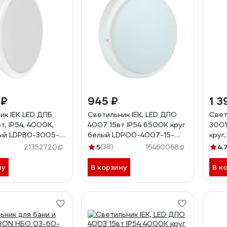
 ₽
945 ₽
1 3
ик IEK LED ДПБ
Светильник IEK, LED ДПО
Свет
т, IP54, 4000K,
4007 15вт IP54 6500K круг
3001
лый LDPB0-3005-
белый LDPO0-4007-15-
круг
-K01
6500-K01
12-4
5
(38)
4.
21352720
16460068
ну
В корзину
В к