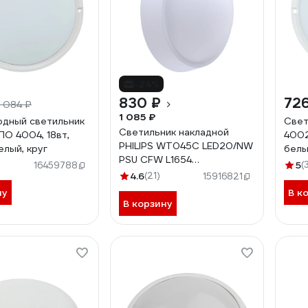
-24%
830 ₽
726
1 084 ₽
1 085 ₽
дный светильник
Свет
Светильник накладной
ПО 4004, 18вт,
4002
PHILIPS WT045C LED20/NW
елый, круг
белы
PSU CFW L1654
400
5
(
16459788
911401735872
4.6
(21)
15916821
ну
В к
В корзину