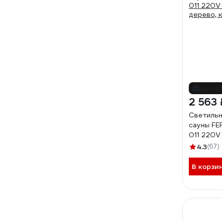
до -9
2 563 
Светильн
сауны F
011 220V
дерево, к
4.3
(67)
В корзи