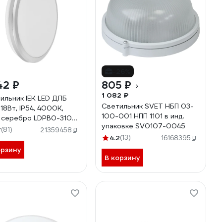
-26%
42 ₽
805 ₽
1 082 ₽
ильник IEK LED ДПБ
Светильник SVET НБП 03-
 18Вт, IP54, 4000K,
100-001 НПП 1101 в инд.
, серебро LDPB0-3103-
упаковке SV0107-0045
000-K01
7
(81)
21359458
4.2
(13)
16168395
орзину
В корзину