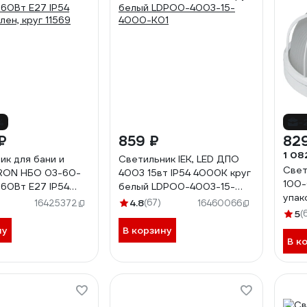
%
-
₽
859 ₽
82
1 08
ик для бани и
Светильник IEK, LED ДПО
Свет
ERON НБО 03-60-
4003 15вт IP54 4000K круг
100-
 60Вт Е27 IP54
белый LDPO0-4003-15-
упак
лен, круг 11569
4000-K01
4.8
(67)
16425372
16460066
5
(
ну
В корзину
В к