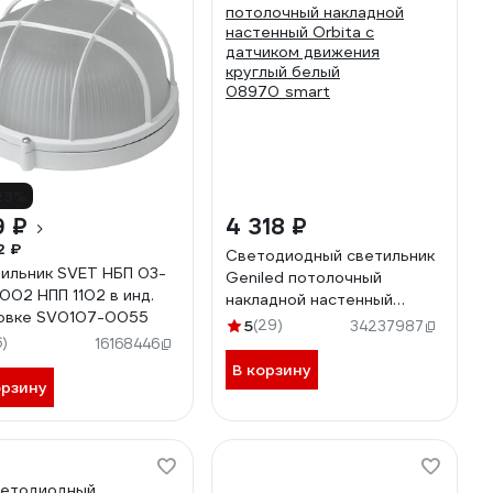
23%
9 ₽
4 318 ₽
2 ₽
Cветодиодный светильник
ильник SVET НБП 03-
Geniled потолочный
002 НПП 1102 в инд.
накладной настенный
овке SV0107-0055
Orbita c датчиком
5
(29)
34237987
6)
движения круглый белый
16168446
08970_smart
В корзину
орзину