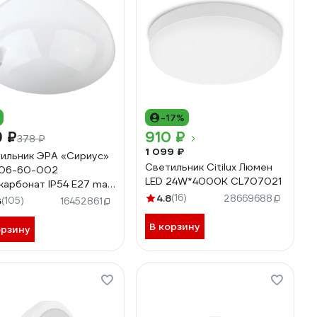
-17%
9 ₽
910 ₽
378 ₽
1 099 ₽
ильник ЭРА «Сириус»
Светильник Citilux Люмен
 06-60-002
LED 24W*4000K CL707021
карбонат IP54 E27 max
 D220 круглый
4.8
(16)
28669688
6
(105)
16452861
овый Б0048408
В корзину
орзину