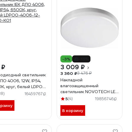
-3%
-13%
 ₽
3 009 ₽
3 360 ₽
3 476 ₽
одиодный светильник
Накладной
ДПО 4006, 12W, IP54,
влагозащищенный
K, круг, белый LDPO0-
светильник NOVOTECH LED
-12-6500-K01
38)
16459767
20W PANDORA 358685
5
(4)
19856746
орзину
В корзину