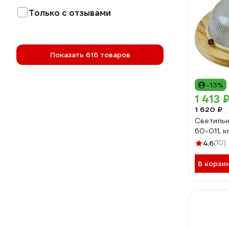
Только с отзывами
Показать 616 товаров
-13%
1 413 
1 620 ₽
Светильн
60-011, 
4.6
(10)
В корзи