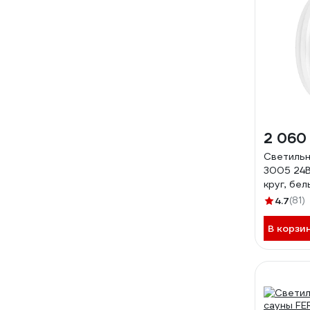
2 060
Светильн
3005 24В
круг, бе
24-4000
4.7
(81)
В корзи