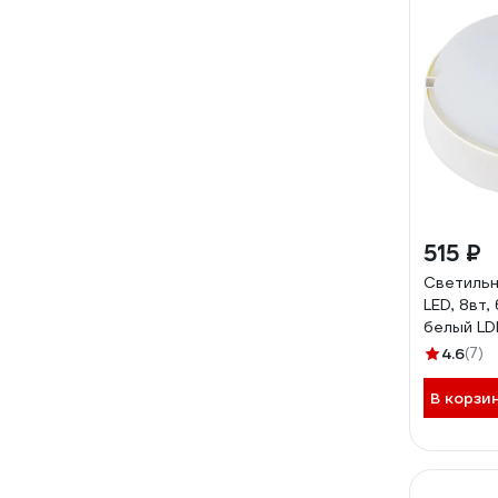
515 ₽
Светильн
LED, 8вт,
белый L
6500-K0
4.6
(7)
В корзи