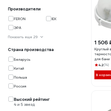
Производители
FERON
IEK
ЭРА
Показать еще 29
1 506 
Круглый 
Страна производства
термосто
для бани
Беларусь
32501
4.2
(14)
Китай
В корзи
Польша
Россия
Высокий рейтинг
4 и 5 звезд