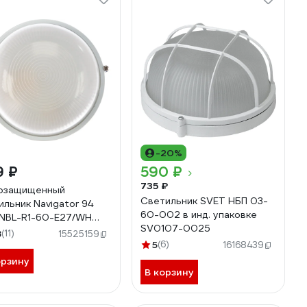
-20%
9 ₽
590 ₽
735 ₽
озащищенный
Светильник SVET НБП 03-
ильник Navigator 94
60-002 в инд. упаковке
NBL-R1-60-E27/WH
SV0107-0025
1301 белый круг 60Вт
8
(11)
15525159
 94802
5
(6)
16168439
орзину
В корзину