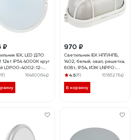
 ₽
970 ₽
ильник IEK, LED ДПО
Светильник IEK НПП/НПБ,
 12вт IP54 4000K круг
1402, белый, овал, решетка,
й LDPO0-4002-12-
60Вт, IP54, ИЭК LNPP0-
0-K01
1402-1-060-K01
38)
4.5
(8)
16460064
15165276
орзину
В корзину