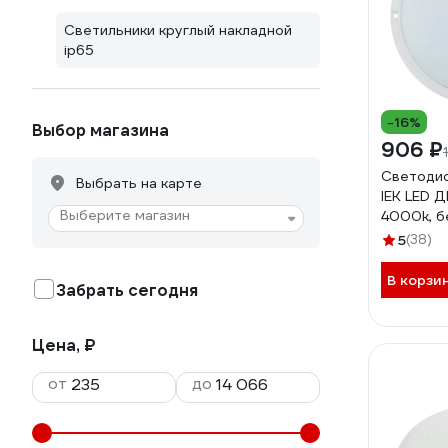
Светильники круглый накладной
ip65
-16%
Выбор магазина
906 ₽
Светодио
Выбрать на карте
IEK LED Д
Выберите магазин
4000k, б
5
(38)
В корзи
Забрать сегодня
Цена, ₽
от
до