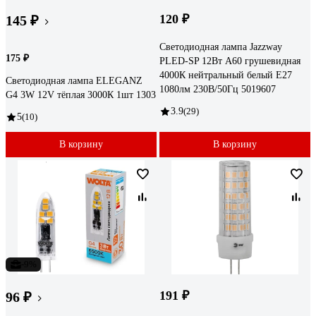
120 ₽
145 ₽
Светодиодная лампа Jazzway
175 ₽
PLED-SP 12Вт A60 грушевидная
4000К нейтральный белый E27
Светодиодная лампа ELEGANZ
1080лм 230В/50Гц 5019607
G4 3W 12V тёплая 3000К 1шт 1303
3.9
(29)
5
(10)
В корзину
В корзину
-9%
191 ₽
96 ₽