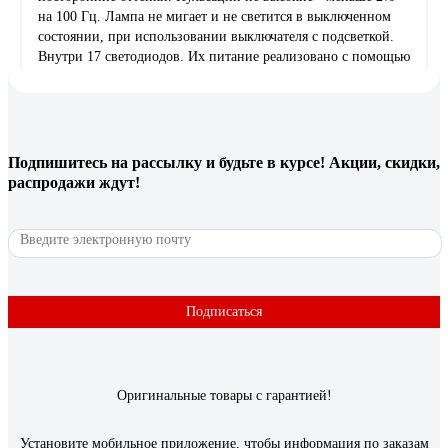
на 100 Гц. Лампа не мигает и не светится в выключенном
состоянии, при использовании выключателя с подсветкой.
Внутри 17 светодиодов. Их питание реализовано с помощью
микросхемы импульсного стабилизатора тока BP2863. Есть
два электролитических конденсатора ёмкостью 2.2 и 5.6 мкФ
400 В. Максимальный нагрев основной платы около 80
градусов. Производитель даёт гарантию на лампу 2 года,
указано на упаковке. Оптические параметры измерены
Подпишитесь
на рассылку
и будьте в курсе! Акции, скидки,
прибором Opple light master III(PRO).
распродажи ждут!
9 отзывов
Отзыв о лампе Наносвет LH-MR16-8/GU10/927
LED 8Вт Ra90 L282
Подписаться
Елена С.
10.05.2020
Качественная Теплый приятный свет
Оригинальные товары с гарантией!
298 отзывов
Установите мобильное приложение, чтобы информация по заказам