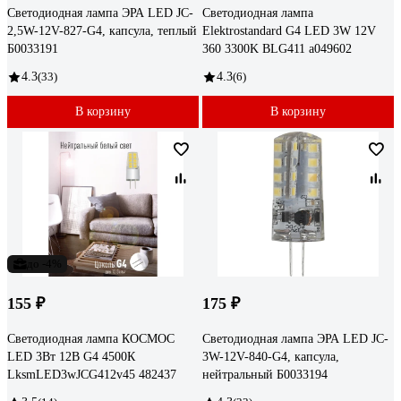
Светодиодная лампа ЭРА LED JC-
Светодиодная лампа
2,5W-12V-827-G4, капсула, теплый
Elektrostandard G4 LED 3W 12V
Б0033191
360 3300K BLG411 a049602
4.3
(33)
4.3
(6)
В корзину
В корзину
до -4%
155 ₽
175 ₽
Светодиодная лампа КОСМОС
Светодиодная лампа ЭРА LED JC-
LED 3Вт 12В G4 4500К
3W-12V-840-G4, капсула,
LksmLED3wJCG412v45 482437
нейтральный Б0033194