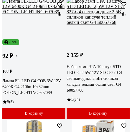
-15%
2 355 ₽
92 ₽
Набор ламп ЭРА 10 штук STD
108 ₽
LED JC-2,5W-12V-SLC-827-G4
светодиодные 2,5Вт силикон
Лампа FL-LED G4-COB 3W 12V
капсула теплый белый свет G4
6400К G4 210lm 10x32mm
Б0057768
FOTON_LIGHTING 607089
5
(24)
5
(5)
В корзину
В корзину