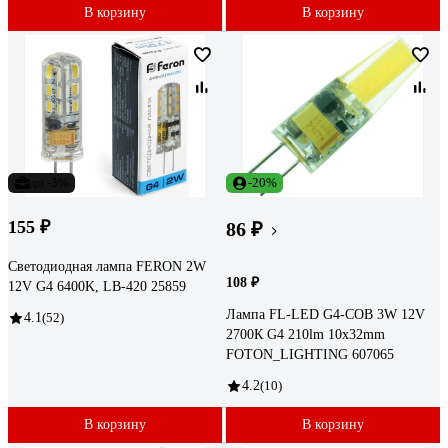
В корзину
В корзину
до -3%
-20%
155 ₽
86 ₽
Светодиодная лампа FERON 2W
108 ₽
12V G4 6400K, LB-420 25859
Лампа FL-LED G4-COB 3W 12V
4.1
(52)
2700К G4 210lm 10x32mm
FOTON_LIGHTING 607065
4.2
(10)
В корзину
В корзину