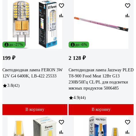
до -27%
до -6%
199 ₽
2 128 ₽
Светодиодная лампа FERON 3W
Светодиодная лампа Jazzway PLED
12V G4 6400K, LB-422 25533
T8-900 Food Meat 12Вт G13
230В/50Гц CL/PL для подсветки
3.8
(42)
мясных продуктов 5006485
4.9
(44)
В корзину
В корзину