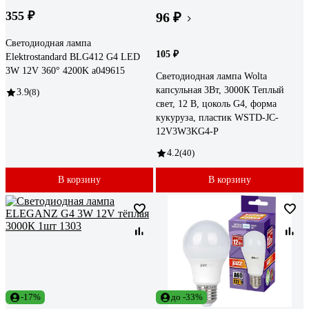
355 ₽
96 ₽
Светодиодная лампа
105 ₽
Elektrostandard BLG412 G4 LED
3W 12V 360° 4200K a049615
Светодиодная лампа Wolta
капсульная 3Вт, 3000К Теплый
3.9
(8)
свет, 12 В, цоколь G4, форма
кукуруза, пластик WSTD-JC-
12V3W3KG4-P
4.2
(40)
В корзину
В корзину
-17%
до -33%