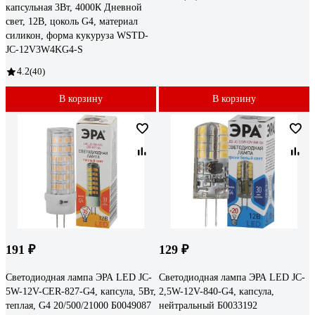
капсульная 3Вт, 4000К Дневной
свет, 12В, цоколь G4, материал
силикон, форма кукуруза WSTD-
JC-12V3W4KG4-S
4.2
(40)
В корзину
В корзину
191 ₽
129 ₽
Светодиодная лампа ЭРА LED JC-
Светодиодная лампа ЭРА LED JC-
5W-12V-CER-827-G4, капсула, 5Вт,
2,5W-12V-840-G4, капсула,
теплая, G4 20/500/21000 Б0049087
нейтральный Б0033192