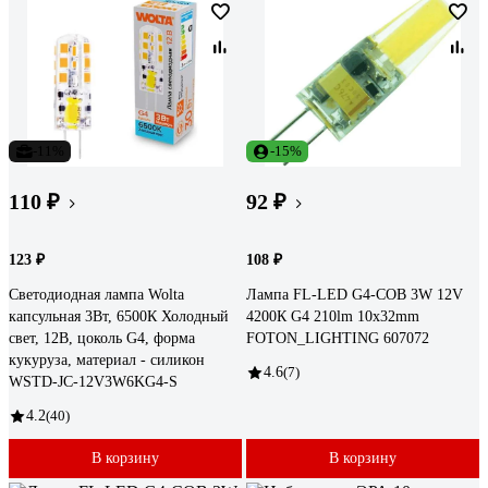
-11%
-15%
110 ₽
92 ₽
123 ₽
108 ₽
Светодиодная лампа Wolta
Лампа FL-LED G4-COB 3W 12V
капсульная 3Вт, 6500К Холодный
4200К G4 210lm 10x32mm
свет, 12В, цоколь G4, форма
FOTON_LIGHTING 607072
кукуруза, материал - силикон
4.6
(7)
WSTD-JC-12V3W6KG4-S
4.2
(40)
В корзину
В корзину