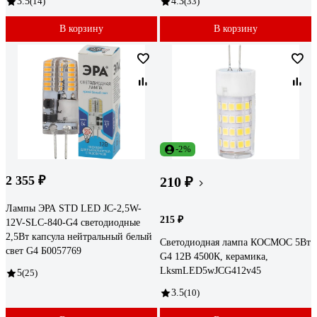
3.5
(14)
4.3
(33)
В корзину
В корзину
-2%
2 355 ₽
210 ₽
Лампы ЭРА STD LED JC-2,5W-
215 ₽
12V-SLC-840-G4 светодиодные
2,5Вт капсула нейтральный белый
Светодиодная лампа КОСМОС 5Вт
свет G4 Б0057769
G4 12В 4500К, керамика,
LksmLED5wJCG412v45
5
(25)
3.5
(10)