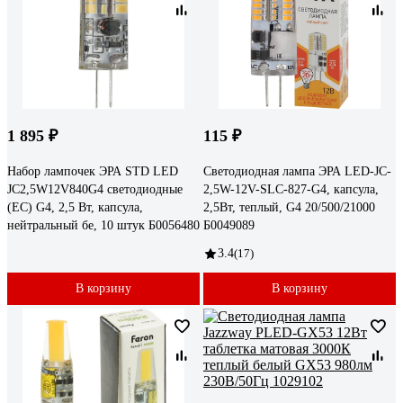
1 895 ₽
115 ₽
Набор лампочек ЭРА STD LED
Светодиодная лампа ЭРА LED-JC-
JC2,5W12V840G4 светодиодные
2,5W-12V-SLC-827-G4, капсула,
(EC) G4, 2,5 Вт, капсула,
2,5Вт, теплый, G4 20/500/21000
нейтральный бе, 10 штук Б0056480
Б0049089
3.4
(17)
В корзину
В корзину