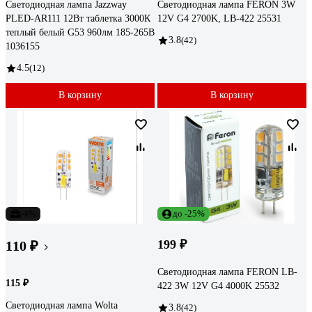
Светодиодная лампа Jazzway
Светодиодная лампа FERON 3W
PLED-AR111 12Вт таблетка 3000К
12V G4 2700K, LB-422 25531
теплый белый G53 960лм 185-265В
3.8
(42)
1036155
4.5
(12)
В корзину
В корзину
-4%
до -25%
199 ₽
110 ₽
Светодиодная лампа FERON LB-
115 ₽
422 3W 12V G4 4000K 25532
Светодиодная лампа Wolta
3.8
(42)