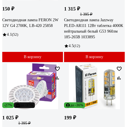
150 ₽
1 315 ₽
1 395 ₽
Светодиодная лампа FERON 2W
Светодиодная лампа Jazzway
12V G4 2700K, LB-420 25858
PLED-AR111 12Вт таблетка 4000К
нейтральный белый G53 960лм
4.1
(52)
185-265В 1033895
4.5
(12)
В корзину
В корзину
-27%
до -37%
до -36%
1 025 ₽
199 ₽
1 395 ₽