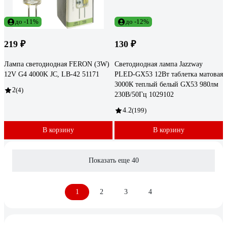
до -11%
до -12%
219 ₽
130 ₽
Лампа светодиодная FERON (3W)
Светодиодная лампа Jazzway
12V G4 4000K JC, LB-42 51171
PLED-GX53 12Вт таблетка матовая
3000К теплый белый GX53 980лм
2
(4)
230В/50Гц 1029102
4.2
(199)
В корзину
В корзину
Показать еще 40
1
2
3
4