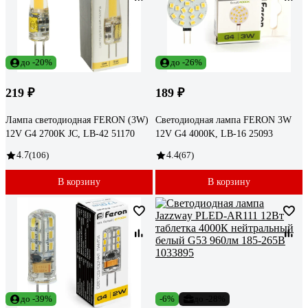
до -20%
до -26%
219 ₽
189 ₽
Лампа светодиодная FERON (3W)
Светодиодная лампа FERON 3W
12V G4 2700K JC, LB-42 51170
12V G4 4000K, LB-16 25093
4.7
(106)
4.4
(67)
В корзину
В корзину
до -39%
-6%
до -28%