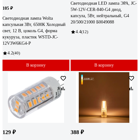
Светодиодная LED лампа ЭРА, JC-
105 ₽
5W-12V-CER-840-G4 диод,
капсула, 5Вт, нейтральный, G4
Светодиодная лампа Wolta
20/500/21000 Б0049088
капсульная 3Вт, 6500К Холодный
свет, 12 В, цоколь G4, форма
4.4
(12)
кукуруза, пластик WSTD-JC-
12V3W6KG4-P
4.2
(40)
В корзину
В корзину
129 ₽
388 ₽