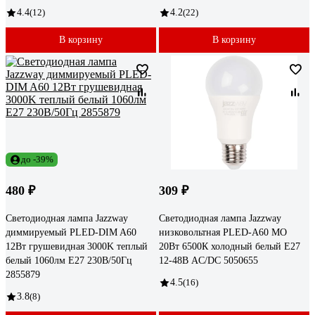
4.4
(12)
4.2
(22)
В корзину
В корзину
до -39%
480 ₽
309 ₽
Светодиодная лампа Jazzway
Светодиодная лампа Jazzway
диммируемый PLED-DIM A60
низковольтная PLED-A60 MO
12Вт грушевидная 3000K теплый
20Вт 6500К холодный белый E27
белый 1060лм E27 230В/50Гц
12-48В AC/DC 5050655
2855879
4.5
(16)
3.8
(8)