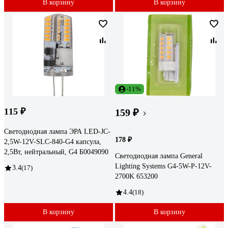
В корзину
В корзину
-11%
115 ₽
159 ₽
Светодиодная лампа ЭРА LED-JC-
178 ₽
2,5W-12V-SLC-840-G4 капсула,
2,5Вт, нейтральный, G4 Б0049090
Светодиодная лампа General
Lighting Systems G4-5W-P-12V-
3.4
(17)
2700K 653200
4.4
(18)
В корзину
В корзину