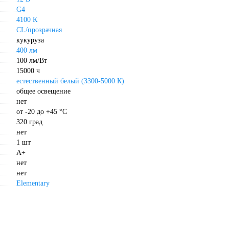
G4
4100 К
CL/прозрачная
кукуруза
400 лм
100 лм/Вт
15000 ч
естественный белый (3300-5000 К)
общее освещение
нет
от -20 до +45 °С
320 град
нет
1 шт
A+
нет
нет
Elementary