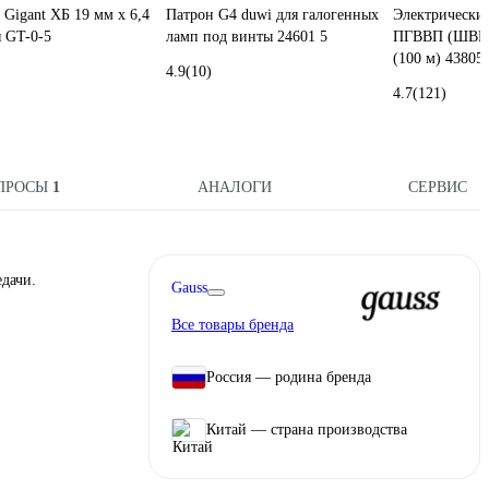
 Gigant ХБ 19 мм х 6,4
Патрон G4 duwi для галогенных
Электрически
я GT-0-5
ламп под винты 24601 5
ПГВВП (ШВВП
(100 м) 4380
4.9
(10)
4.7
(121)
ПРОСЫ
1
АНАЛОГИ
СЕРВИС
едачи.
Gauss
Все товары бренда
Россия — родина бренда
Китай — страна производства