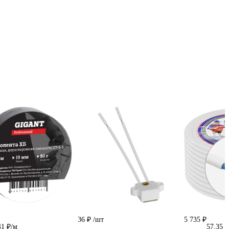
36 ₽
/шт
5 735 ₽
41 ₽/м
57.35 