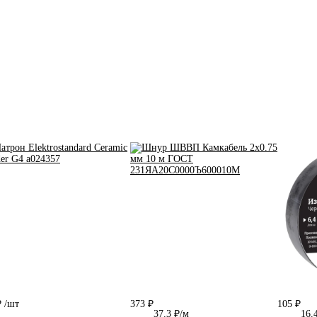
₽
/шт
373 ₽
105 ₽
37.3 ₽/м
16.