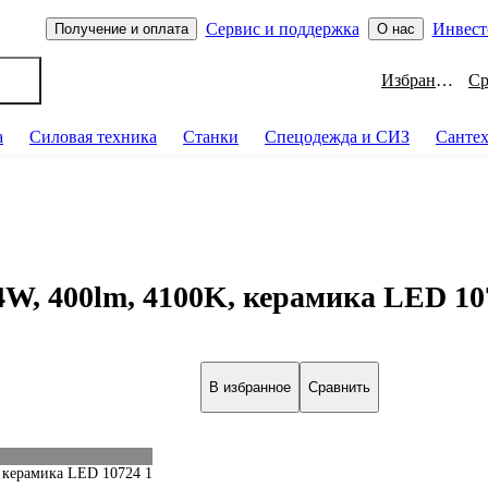
Сервис и поддержка
Инвест
Получение и оплата
О нас
Избранное
а
Силовая техника
Станки
Спецодежда и СИЗ
Санте
 4W, 400lm, 4100K, керамика LED 10
В избранное
Сравнить