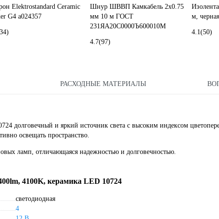
рон Elektrostandard Ceramic
Шнур ШВВП Камкабель 2x0.75
Изолента
der G4 a024357
мм 10 м ГОСТ
м, черна
231ЯA20C0000Ъ600010М
34)
4.1
(50)
4.7
(97)
РАСХОДНЫЕ МАТЕРИАЛЫ
ВО
0724 долговечный и яркий источник света c высоким индексом цветопер
тивно освещать пространство.
новых ламп, отличающаяся надежностью и долговечностью.
 400lm, 4100K, керамика LED 10724
светодиодная
4
12 В