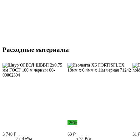
Расходные материалы
-26%
3 740 ₽
63 ₽
31 
37.4 ₽/м
5.73 ₽/м