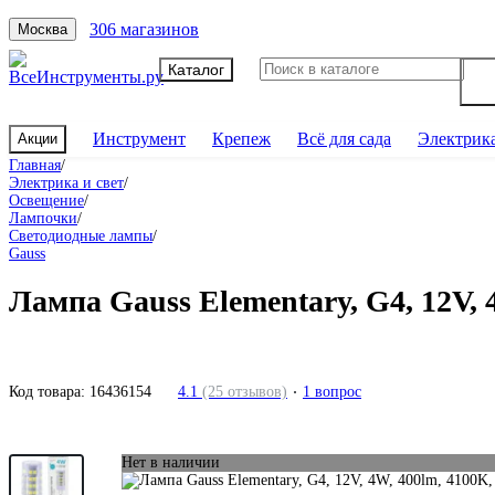
306 магазинов
Москва
Каталог
Инструмент
Крепеж
Всё для сада
Электрик
Акции
Главная
/
Электрика и свет
/
Освещение
/
Лампочки
/
Светодиодные лампы
/
Gauss
Лампа Gauss Elementary, G4, 12V,
Код товара:
16436154
4.1
(25 отзывов)
1 вопрос
Нет в наличии