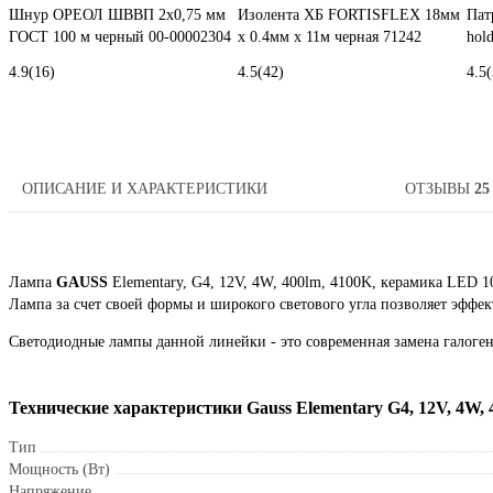
Шнур ОРЕОЛ ШВВП 2х0,75 мм
Изолента ХБ FORTISFLEX 18мм
Пат
ГОСТ 100 м черный 00-00002304
х 0.4мм х 11м черная 71242
hol
4.9
(16)
4.5
(42)
4.5
(
ОПИСАНИЕ И ХАРАКТЕРИСТИКИ
ОТЗЫВЫ
25
Лампа
GAUSS
Elementary, G4, 12V, 4W, 400lm, 4100K, керамика LED 1
Лампа за счет своей формы и широкого светового угла позволяет эффек
Светодиодные лампы данной линейки - это современная замена галоге
Технические характеристики Gauss Elementary G4, 12V, 4W,
Тип
Мощность (Вт)
Напряжение