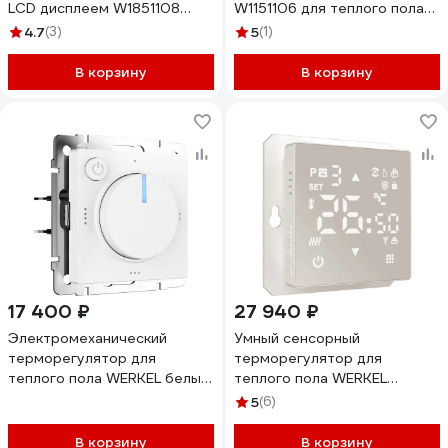
LCD дисплеем W1851108
W1151106 для теплого пола
черный a071214
серебряный a051521
4.7
(3)
5
(1)
В корзину
В корзину
17 400 ₽
27 940 ₽
Электромеханический
Умный сенсорный
терморегулятор для
терморегулятор для
теплого пола WERKEL белый
теплого пола WERKEL
матовый a062404
дымчатый a065138
5
(6)
В корзину
В корзину