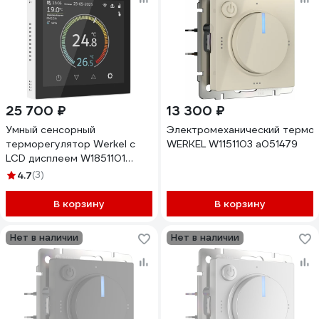
25 700 ₽
13 300 ₽
Умный сенсорный
Электромеханический термор
терморегулятор Werkel с
WERKEL W1151103 a051479
LCD дисплеем W1851101
белый a071604
4.7
(3)
В корзину
В корзину
Нет в наличии
Нет в наличии