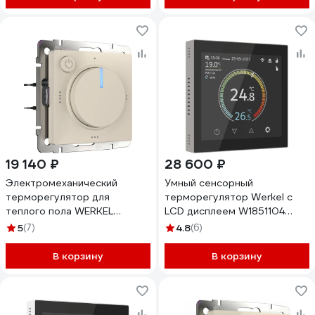
19 140 ₽
28 600 ₽
Электромеханический
Умный сенсорный
терморегулятор для
терморегулятор Werkel с
теплого пола WERKEL
LCD дисплеем W1851104
айвори матовый a062423
дымчатый a071605
5
(7)
4.8
(6)
В корзину
В корзину