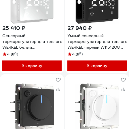
25 410 ₽
27 940 ₽
Сенсорный
Умный сенсорный
терморегулятор для теплого пола
терморегулятор для теплого
WERKEL белый
WERKEL черный W1151208
W1151201 a056497
a056754
4.9
(9)
4.8
(5)
В корзину
В корзину