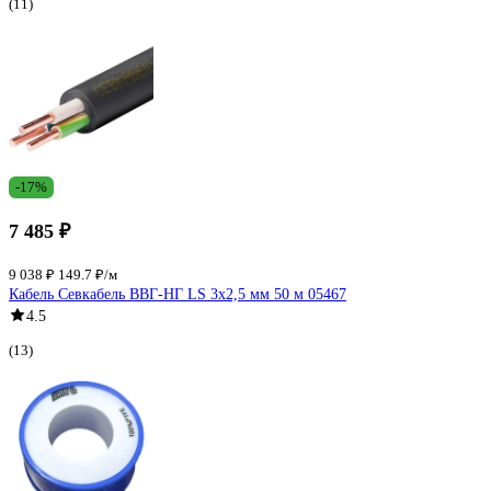
(11)
-17%
7 485 ₽
9 038 ₽
149.7 ₽/м
Кабель Севкабель ВВГ-НГ LS 3х2,5 мм 50 м 05467
4.5
(13)