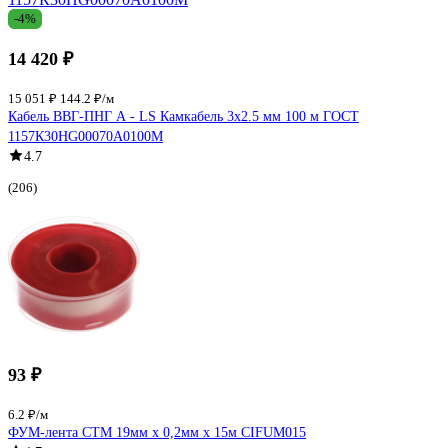
-4%
14 420 ₽
15 051 ₽
144.2 ₽/м
Кабель ВВГ-ПНГ А - LS Камкабель 3x2.5 мм 100 м ГОСТ
1157К30HG00070А0100М
4.7
(206)
93 ₽
6.2 ₽/м
ФУМ-лента СТМ 19мм х 0,2мм х 15м CIFUM015