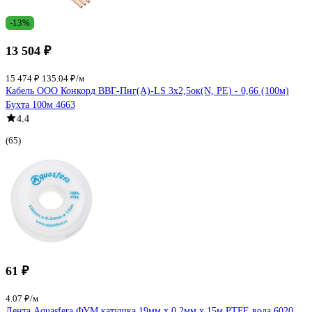
-13%
13 504 ₽
15 474 ₽
135.04 ₽/м
Кабель ООО Конкорд ВВГ-Пнг(А)-LS 3x2,5ок(N, PE) - 0,66 (100м)
Бухта 100м 4663
4.4
(65)
61 ₽
4.07 ₽/м
Лента Aquasfera ФУМ катушка 19мм х 0,2мм х 15м PTFE вода 6020