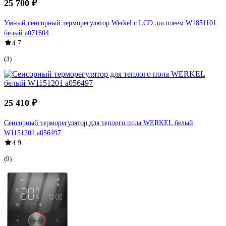
25 700 ₽
Умный сенсорный терморегулятор Werkel с LCD дисплеем W1851101
белый a071604
4.7
(3)
25 410 ₽
Сенсорный терморегулятор для теплого пола WERKEL белый
W1151201 a056497
4.9
(9)