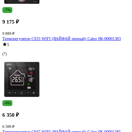
-7%
9 175 ₽
9 889 ₽
Терморегулятор C933 WIFI (ВАЙФАЙ черный) Caleo 0К-00001383
5
(7)
-4%
6 350 ₽
6 589 ₽
Терморегулятор C947 WIFI (ВАЙФАЙ черный) Caleo 0К-00001385