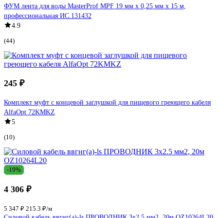
ФУМ лента для воды MasterProf MPF 19 мм x 0,25 мм x 15 м,
профессиональная ИС.131432
4.9
(44)
245 ₽
Комплект муфт с концевой заглушкой для пищевого греющего кабеля
AlfaOpt 72KMKZ
5
(10)
-19%
4 306 ₽
5 347 ₽
215.3 ₽/м
Силовой кабель ввгнг(a)-ls ПРОВОДНИК 3x2.5 мм2, 20м OZ10264L20