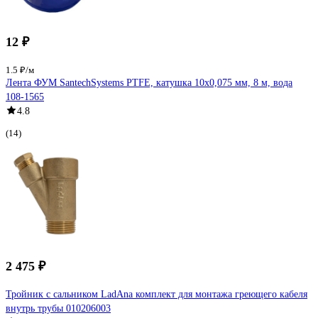
12 ₽
1.5 ₽/м
Лента ФУМ SantechSystems PTFE, катушка 10х0,075 мм, 8 м, вода
108-1565
4.8
(14)
2 475 ₽
Тройник с сальником LadAna комплект для монтажа греющего кабеля
внутрь трубы 010206003