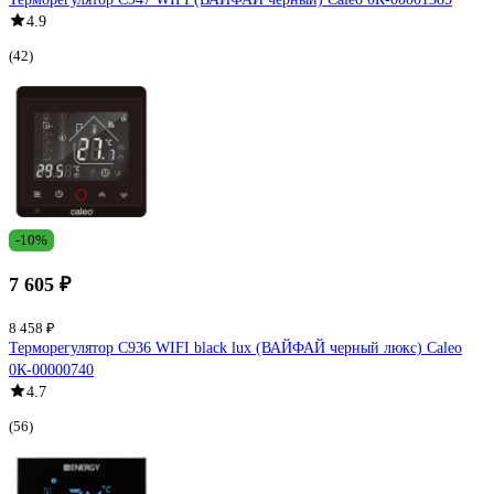
4.9
(42)
-10%
7 605 ₽
8 458 ₽
Терморегулятор C936 WIFI black lux (ВАЙФАЙ черный люкс) Caleo
0К-00000740
4.7
(56)