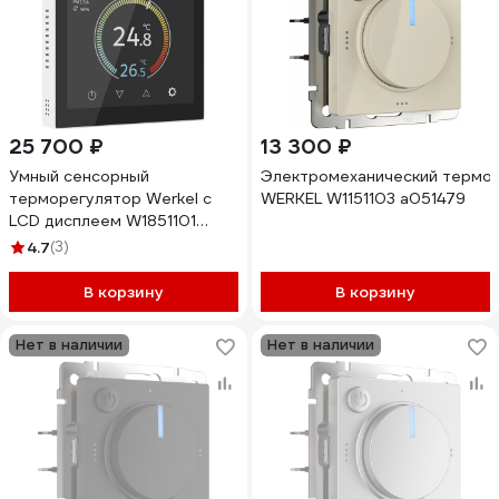
25 700 ₽
13 300 ₽
Умный сенсорный
Электромеханический термор
терморегулятор Werkel с
WERKEL W1151103 a051479
LCD дисплеем W1851101
белый a071604
4.7
(3)
В корзину
В корзину
Нет в наличии
Нет в наличии