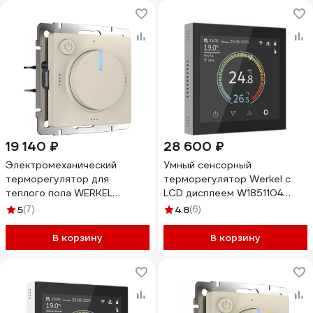
19 140 ₽
28 600 ₽
Электромеханический
Умный сенсорный
терморегулятор для
терморегулятор Werkel с
теплого пола WERKEL
LCD дисплеем W1851104
айвори матовый a062423
дымчатый a071605
5
(7)
4.8
(6)
В корзину
В корзину