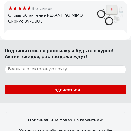
8 отзывов
Отзыв об антенне REXANT 4G MIMO
Сириус 34-0903
Александр
03.12.2024
Все работает. Разъем напрямую к роутеру 4G
Подпишитесь
на рассылку
и будьте в курсе!
(Keenetic Hero 4G+) вместо штатных антенн.
Акции, скидки, распродажи ждут!
Скорость +30-50%.
Подписаться
Оригинальные товары с гарантией!
Установите мобильное приложение, чтобы