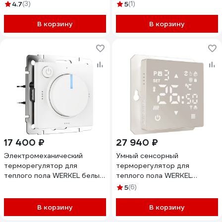
черный a071214
серебряный a051521
4.7
(3)
5
(1)
В корзину
В корзину
17 400 ₽
27 940 ₽
Электромеханический
Умный сенсорный
терморегулятор для
терморегулятор для
теплого пола WERKEL белый
теплого пола WERKEL
матовый a062404
дымчатый a065138
5
(6)
В корзину
В корзину