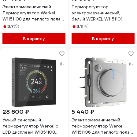
Электромеханический
Терморегулятор
Терморегулятор Werkel
электромеханический,
W1151108 для теплого пола
белый WERKEL W1151101
a051624
a051133
3.7
(9)
3.1
(14)
В корзину
В корзину
28 600 ₽
5 440 ₽
Умный сенсорный
Электромеханический
терморегулятор Werkel с
терморегулятор Werkel
LCD дисплеем W1851108
W1151106 для теплого пола