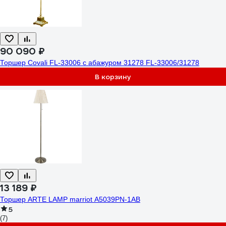
90 090 ₽
Торшер Covali FL-33006 с абажуром 31278 FL-33006/31278
В корзину
13 189 ₽
Торшер ARTE LAMP marriot A5039PN-1AB
5
(7)