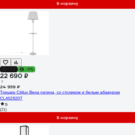
В корзину
-9%
-5%
22 690 ₽
24 959 ₽
Торшер Citilux Вена патина, со столиком и белым абажуром
CL402920T
5
(21)
В корзину