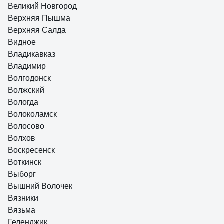
Великий Новгород
Верхняя Пышма
Верхняя Салда
Видное
Владикавказ
Владимир
Волгодонск
Волжский
Вологда
Волоколамск
Волосово
Волхов
Воскресенск
Воткинск
Выборг
Вышний Волочек
Вязники
Вязьма
Геленджик