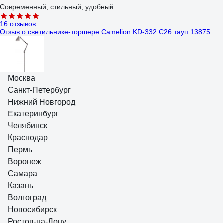
Современный, стильный, удобный
16 отзывов
Отзыв о светильнике-торшере Camelion KD-332 C26 тауп 13875
Москва
Mariana Salmassi
Санкт-Петербург
28.12.2020
Достоинства: Мне понравился торшер удобством сборки и
Нижний Новгород
качеством настройки плафона. Все отлично работает
Екатеринбург
Челябинск
8 отзывов
Отзыв о светильнике Camelion KD-428F С08 New York серый 40Вт
Краснодар
металл 13050
Пермь
Анастасия М.
Воронеж
07.02.2021
Самара
Со своей задачей справляется хорошо, хорошая опора у лампы,
Казань
выдерживает "трение" котов, удобно направлять свет, легко
Волгоград
собрать
Новосибирск
Ростов-на-Дону