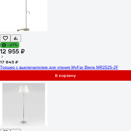
-27%
12 955 ₽
17 845 ₽
Торшер с выключателем для чтения MyFar Biene MR2525-2F
В корзину