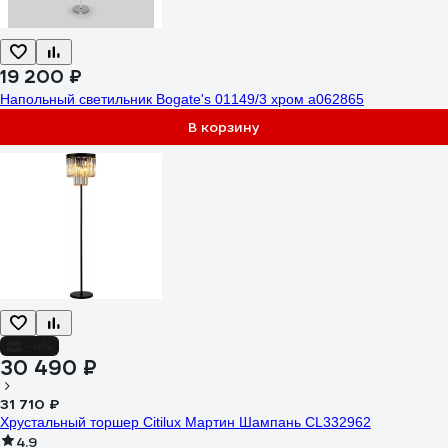
19 200 ₽
Напольный светильник Bogate's 01149/3 хром a062865
В корзину
-4%
30 490 ₽
31 710 ₽
Хрустальный торшер Citilux Мартин Шампань CL332962
4.9