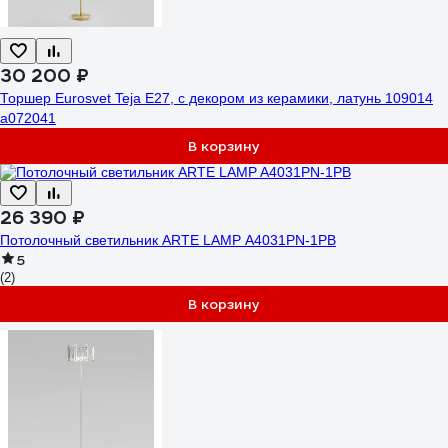
30 200 ₽
Торшер Eurosvet Teja E27, с декором из керамики, латунь 109014
a072041
В корзину
26 390 ₽
Потолочный светильник ARTE LAMP A4031PN-1PB
5
(2)
В корзину