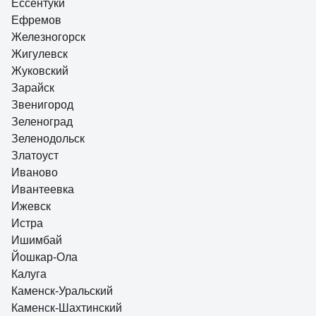
Ессентуки
Ефремов
Железногорск
Жигулевск
Жуковский
Зарайск
Звенигород
Зеленоград
Зеленодольск
Златоуст
Иваново
Ивантеевка
Ижевск
Истра
Ишимбай
Йошкар-Ола
Калуга
Каменск-Уральский
Каменск-Шахтинский