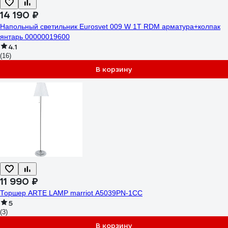
14 190 ₽
Напольный светильник Eurosvet 009 W 1T RDM арматура+колпак
янтарь 00000019600
4.1
(16)
В корзину
11 990 ₽
Торшер ARTE LAMP marriot A5039PN-1CC
5
(3)
В корзину