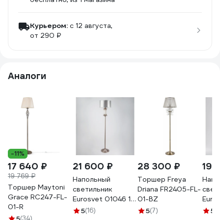
Курьером:
c 12 августа,
от 290 ₽
Аналоги
-11%
17 640 ₽
21 600 ₽
28 300 ₽
19 
19 769 ₽
Напольный
Торшер Freya
Напо
Торшер Maytoni
светильник
Driana FR2405-FL-
свет
Grace RC247-FL-
Eurosvet 01046 1
01-BZ
Euros
01-R
сатин никель
лату
5
(16)
5
(7)
5
(1
5
(34)
00000084224