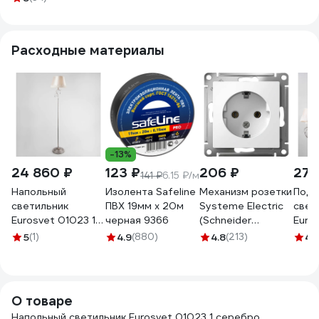
Расходные материалы
-13%
24 860 ₽
123 ₽
206 ₽
27 
141 ₽
6.15 ₽/м
Напольный
Изолента Safeline
Механизм розетки
Подв
светильник
ПВХ 19мм х 20м
Systeme Electric
свет
Eurosvet 01023 1
черная 9366
(Schneider
Euro
серебро
Electric) 1-м
сере
5
(1)
4.9
(880)
4.8
(213)
4.
00000083403
AtlasDesign, с
000
заземлением, 16 А,
белый ATN000143
О товаре
Напольный светильник Eurosvet 01023 1 серебро