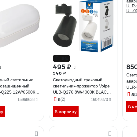
-9%
495 ₽
85
546 ₽
Свет
дный светильник
Светодиодный трековый
авар
агозащищенный,
светильник-прожектор Volpe
ULR-
-Q225 12W/6500К
ULB-Q276 8W/4000К BLACK
UL-0
5
(1
TE UL-00005135
UL-00005934
5
(2)
15968638
16049370
В к
ну
В корзину