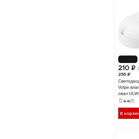
-18%
210 ₽
255 ₽
Светодио
Volpe вл
овал ULW
IP65 WHI
4.4
(8)
В корзи