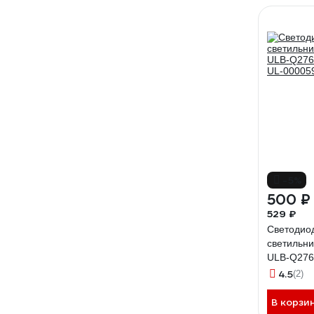
-5%
500 ₽
529 ₽
Светодио
светильни
ULB-Q276
UL-00005
4.5
(2)
В корзи