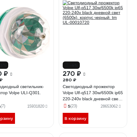
13%
-4%
0 ₽
270 ₽
₽
280 ₽
одиодный светильник-
Светодиодный прожектор
ктор Volpe ULI-Q301.
Volpe Ulf-q517 30w/6500k ip65
220-240v black дневной свет
(6500к). корпус черный. tm
4
5
(7)
(23)
15931820
28653062
UL-00010720
орзину
В корзину