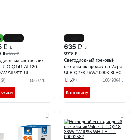
%
-29%
-28%
5 ₽
635 ₽
879 ₽
2 ₽
1 396 ₽
Светодиодный трековый
одиодный светильник
светильник-прожектор Volpe
e ULO-Q141 AL120-
ULB-Q276 25W/4000К BLACK
NW SILVER UL-
UL-00005939
0453
5
7
(6)
(9)
16049364
15560278
В корзину
орзину