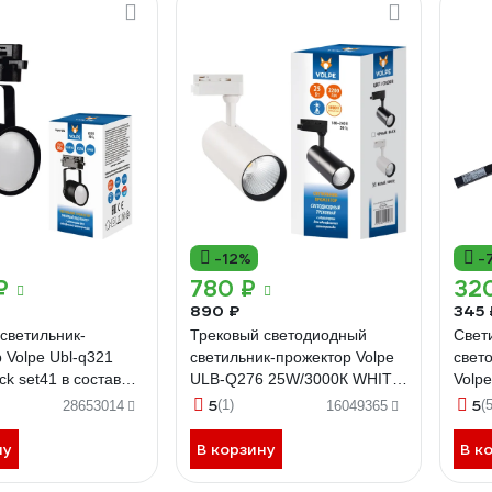
-12%
-
₽
780 ₽
32
890 ₽
345 
светильник-
Трековый светодиодный
Свет
 Volpe Ubl-q321
светильник-прожектор Volpe
свет
ck set41 в составе
ULB-Q276 25W/3000К WHITE
Volp
 4шт, на
UL-00005938
IP20
5
5
(1)
(5
28653014
16049365
оде 1м, с
ом. под лампу
ну
В корзину
В к
пус черный. тм UL-