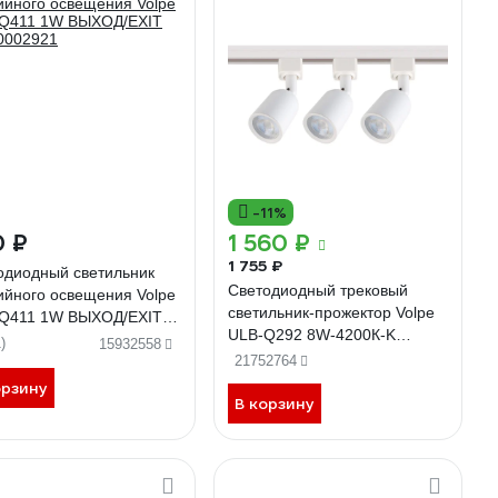
-11%
0 ₽
1 560 ₽
1 755 ₽
одиодный светильник
Светодиодный трековый
ийного освещения Volpe
светильник-прожектор Volpe
Q411 1W ВЫХОД/EXIT
ULB-Q292 8W-4200К-K
0002921
)
15932558
WHITE SET31 3 штуки на
21752764
шинопроводе 1 м с
орзину
коннектором UL-00006781
В корзину