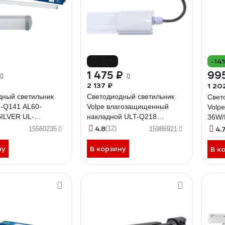
-31%
-14
1 475 ₽
99
2 137 ₽
1 20
дный светильник
Светодиодный светильник
Свет
O-Q141 AL60-
Volpe влагозащищенный
Volp
ILVER UL-
накладной ULT-Q218
36W/
45W/NW IP65 WHITE UL-
0000
4.8
(12)
4.
15560235
15986921
00003551
ну
В корзину
В к