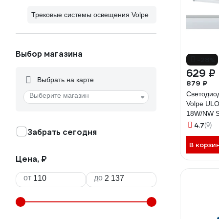
Трековые системы освещения Volpe
Выбор магазина
-28%
629 ₽
Выбрать на карте
879 ₽
Светодио
Выберите магазин
Volpe UL
18W/NW S
00000452
4.7
(9)
Забрать сегодня
В корзи
Цена, ₽
от
до