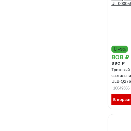
-9%
808 ₽
890 ₽
Трековый
светильни
ULB-Q276
UL-00005
16049366
В корзи