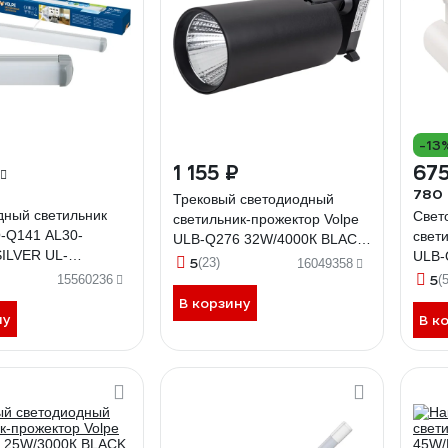
-13
1 155 ₽
675
780
Трековый светодиодный
дный светильник
Свет
светильник-прожектор Volpe
O-Q141 AL30-
свет
ULB-Q276 32W/4000К BLACK
ILVER UL-
ULB-
UL-00005943
5
(23)
16049358
UL-0
5
15560236
(5
В корзину
ну
В к