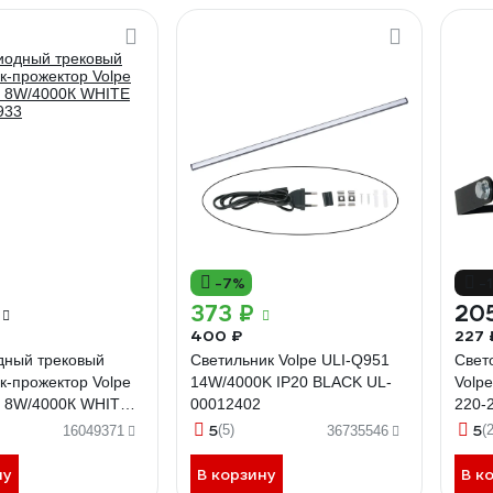
-7%
-
373 ₽
20
400 ₽
227 
дный трековый
Светильник Volpe ULI-Q951
Свет
к-прожектор Volpe
14W/4000K IP20 BLACK UL-
Volpe
 8W/4000К WHITE
00012402
220-2
933
(6500
5
5
(5)
(
16049371
36735546
UL-0
ну
В корзину
В к