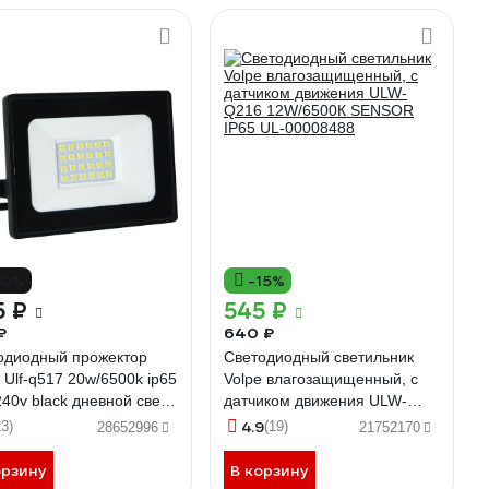
10%
-15%
5 ₽
545 ₽
₽
640 ₽
одиодный прожектор
Светодиодный светильник
 Ulf-q517 20w/6500k ip65
Volpe влагозащищенный, с
40v black дневной свет
датчиком движения ULW-
к). корпус черный. tm
Q216 12W/6500К SENSOR
4.9
23)
(19)
28652996
21752170
0010716
IP65 UL-00008488
орзину
В корзину