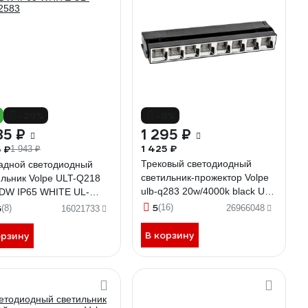
-29%
-9%
85 ₽
1 295 ₽
1 425 ₽
5 ₽
1 943 ₽
Трековый светодиодный
адной светодиодный
светильник-прожектор Volpe
ильник Volpe ULT-Q218
ulb-q283 20w/4000k black UL-
DW IP65 WHITE UL-
00010126
2583
5
6
(16)
(8)
26966048
16021733
В корзину
орзину