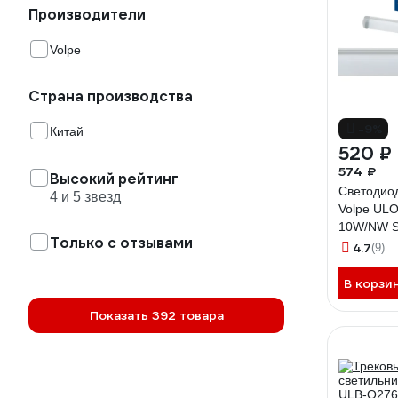
Производители
Volpe
Страна производства
-9%
Китай
520 ₽
574 ₽
Высокий рейтинг
Светодио
4 и 5 звезд
Volpe UL
10W/NW S
Только с отзывами
00000451
4.7
(9)
В корзи
Показать 392 товара