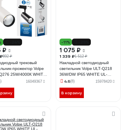
%
-24%
-11%
-29%
 ₽
1 075 ₽
 ₽
1 339 ₽
892 ₽
1 512 ₽
одиодный трековый
Накладной светодиодный
ильник-прожектор Volpe
светильник Volpe ULT-Q218
Q276 25W/4000К WHITE
36W/DW IP65 WHITE UL-
0005937
00002582
4.6
)
(8)
16049367
15978420
орзину
В корзину