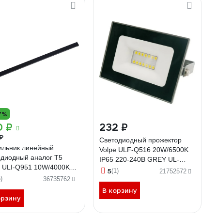
7%
0 ₽
232 ₽
₽
Светодиодный прожектор
ильник линейный
Volpe ULF-Q516 20W/6500K
одиодный аналог Т5
IP65 220-240В GREY UL-
e ULI-Q951 10W/4000K
00008354
5
(1)
21752572
 BLACK UL-00012401
)
36735762
В корзину
орзину