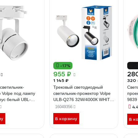
-17%
-
955 ₽
28
1 145 ₽
320 
светильник-
Трековый светодиодный
Свет
 Volpe под лампу
светильник-прожектор Volpe
прое
пус белый UBL-
ULB-Q276 32W/4000К WHITE
9839
0 WHITE UL-
UL-00005941
4.
16049356
ну
В корзину
В к