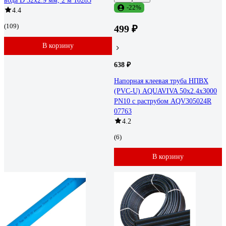
вода D 32х2.9 мм, 2 м 10283
-22%
4.4
(109)
499 ₽
В корзину
638 ₽
Напорная клеевая труба НПВХ
(PVC-U) AQUAVIVA 50x2.4x3000
PN10 с раструбом AQV305024R
07763
4.2
(6)
В корзину