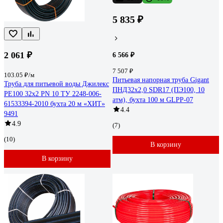
5 835 ₽
2 061 ₽
6 566 ₽
7 507 ₽
103.05 ₽/м
Питьевая напорная труба Gigant
Труба для питьевой воды Джилекс
ПНД32х2,0 SDR17 (ПЭ100, 10
PE100 32x2 PN 10 ТУ 2248-006-
атм), бухта 100 м GLPP-07
61533394-2010 бухта 20 м «ХИТ»
4.4
9491
4.9
(7)
(10)
В корзину
В корзину