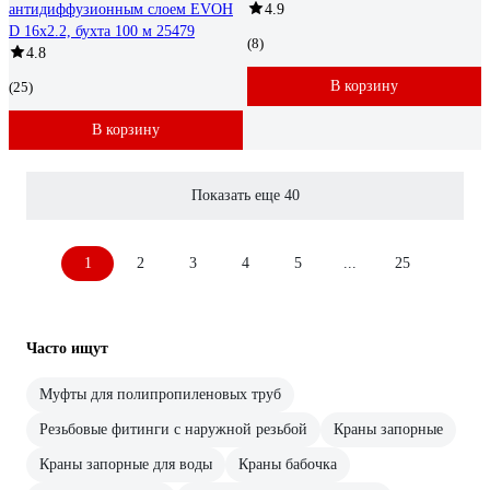
антидиффузионным слоем EVOH
4.9
D 16х2.2, бухта 100 м 25479
(8)
4.8
В корзину
(25)
В корзину
Показать еще 40
1
2
3
4
5
...
25
Часто ищут
Муфты для полипропиленовых труб
Резьбовые фитинги с наружной резьбой
Краны запорные
Краны запорные для воды
Краны бабочка