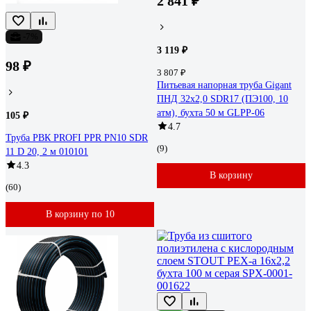
2 841 ₽
-7%
3 119 ₽
98 ₽
3 807 ₽
Питьевая напорная труба Gigant
ПНД 32х2,0 SDR17 (ПЭ100, 10
атм), бухта 50 м GLPP-06
105 ₽
4.7
Труба РВК PROFI PPR PN10 SDR
(9)
11 D 20, 2 м 010101
4.3
В корзину
(60)
В корзину по 10