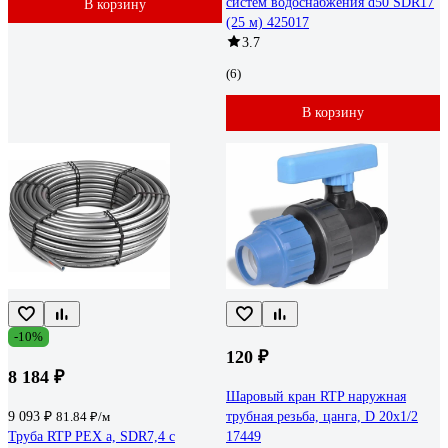
систем водоснабжения d50 SDR17
В корзину
(25 м) 425017
3.7
(6)
В корзину
-10%
120 ₽
8 184 ₽
Шаровый кран RTP наружная
9 093 ₽
81.84 ₽/м
трубная резьба, цанга, D 20х1/2
Труба RTP PEX а, SDR7,4 с
17449