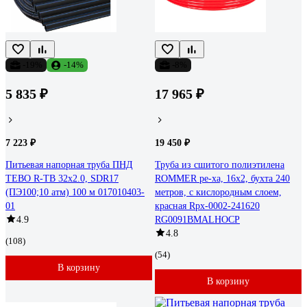
-19%
-14%
-8%
5 835 ₽
17 965 ₽
7 223 ₽
19 450 ₽
Питьевая напорная труба ПНД
Труба из сшитого полиэтилена
TEBO R-TB 32x2.0, SDR17
ROMMER pe-xa, 16x2, бухта 240
(ПЭ100;10 атм) 100 м 017010403-
метров, с кислородным слоем,
01
красная Rpx-0002-241620
4.9
RG0091BMALHOCP
4.8
(108)
(54)
В корзину
В корзину