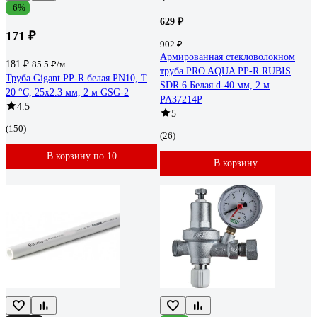
-6%
629 ₽
171 ₽
902 ₽
Армированная стекловолокном
181 ₽
85.5 ₽/м
труба PRO AQUA PP-R RUBIS
Труба Gigant PP-R белая PN10, Т
SDR 6 Белая d-40 мм, 2 м
20 °С, 25x2.3 мм, 2 м GSG-2
PA37214P
4.5
5
(150)
(26)
В корзину по 10
В корзину