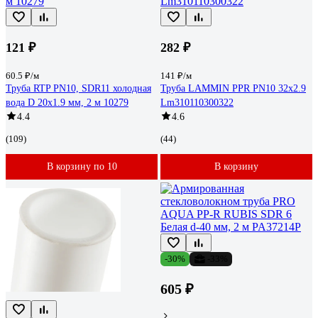
121 ₽
282 ₽
60.5 ₽/м
141 ₽/м
Труба RTP PN10, SDR11 холодная
Труба LAMMIN PPR PN10 32х2.9
вода D 20х1.9 мм, 2 м 10279
Lm310110300322
4.4
4.6
(109)
(44)
В корзину по 10
В корзину
-30%
-33%
605 ₽