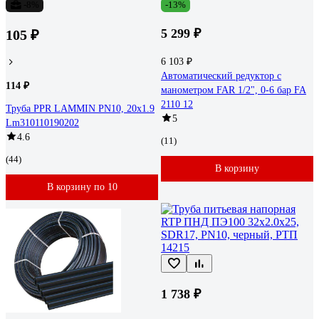
-8%
-13%
5 299 ₽
105 ₽
6 103 ₽
Автоматический редуктор с
114 ₽
манометром FAR 1/2", 0-6 бар FA
2110 12
Труба PPR LAMMIN PN10, 20х1.9
5
Lm310110190202
4.6
(11)
(44)
В корзину
В корзину по 10
1 738 ₽