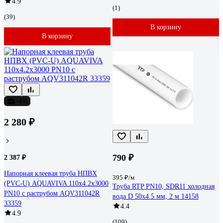
4.9
(1)
(39)
В корзину
В корзину
-4%
2 280 ₽
790 ₽
2 387 ₽
Напорная клеевая труба НПВХ
395 ₽/м
(PVC-U) AQUAVIVA 110x4.2x3000
Труба RTP PN10, SDR11 холодная
PN10 с раструбом AQV311042R
вода D 50х4.5 мм, 2 м 14158
33359
4.4
4.9
(109)