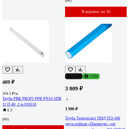
(60)
В корзину по 10
-25%
-13%
409 ₽
3 009 ₽
204.5 ₽/м
Труба РВК PROFI PPR PN10 SDR
11 D 40, 2 м 010110
3 998 ₽
4.3
Труба Технопласт ПНД ПЭ-100
(60)
двухслойная «Премиум» для