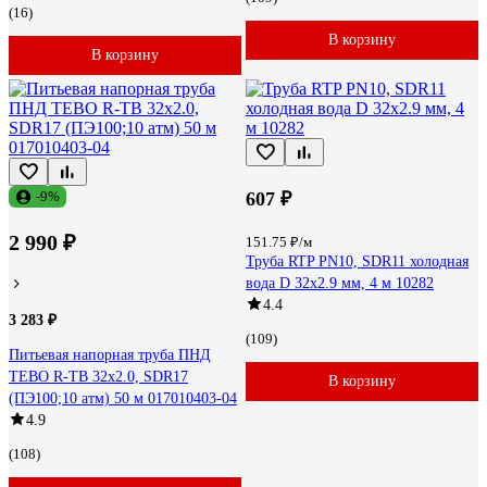
(16)
В корзину
В корзину
-9%
607 ₽
2 990 ₽
151.75 ₽/м
Труба RTP PN10, SDR11 холодная
вода D 32х2.9 мм, 4 м 10282
4.4
3 283 ₽
(109)
Питьевая напорная труба ПНД
TEBO R-TB 32x2.0, SDR17
В корзину
(ПЭ100;10 атм) 50 м 017010403-04
4.9
(108)