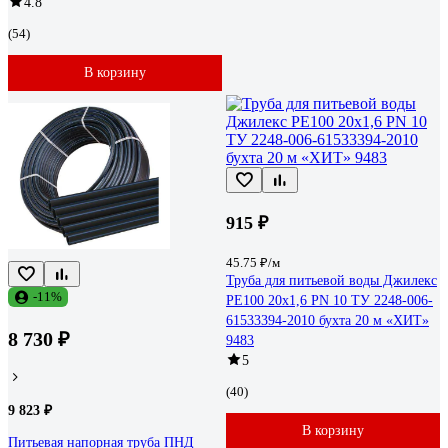
4.8
(54)
В корзину
915 ₽
45.75 ₽/м
Труба для питьевой воды Джилекс
-11%
PE100 20x1,6 PN 10 ТУ 2248-006-
61533394-2010 бухта 20 м «ХИТ»
8 730 ₽
9483
5
(40)
9 823 ₽
В корзину
Питьевая напорная труба ПНД