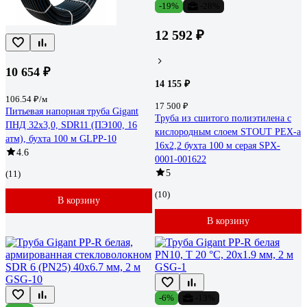
-19%
-28%
12 592 ₽
10 654 ₽
14 155 ₽
106.54 ₽/м
17 500 ₽
Питьевая напорная труба Gigant
Труба из сшитого полиэтилена с
ПНД 32х3,0, SDR11 (ПЭ100, 16
кислородным слоем STOUT PEX-a
атм), бухта 100 м GLPP-10
16х2,2 бухта 100 м серая SPX-
4.6
0001-001622
5
(11)
(10)
В корзину
В корзину
-6%
-13%