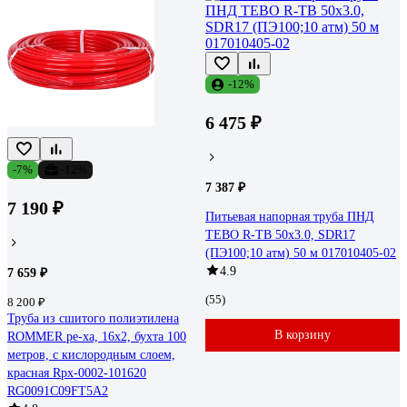
-12%
6 475 ₽
-7%
-12%
7 387 ₽
7 190 ₽
Питьевая напорная труба ПНД
TEBO R-TB 50x3.0, SDR17
(ПЭ100;10 атм) 50 м 017010405-02
4.9
7 659 ₽
(55)
8 200 ₽
Труба из сшитого полиэтилена
В корзину
ROMMER pe-xa, 16x2, бухта 100
метров, с кислородным слоем,
красная Rpx-0002-101620
RG0091C09FT5A2