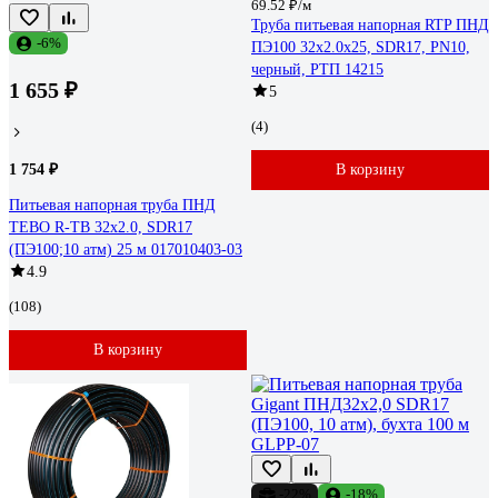
69.52 ₽/м
Труба питьевая напорная RTP ПНД
-6%
ПЭ100 32x2.0x25, SDR17, PN10,
черный, РТП 14215
1 655 ₽
5
(4)
1 754 ₽
В корзину
Питьевая напорная труба ПНД
TEBO R-TB 32x2.0, SDR17
(ПЭ100;10 атм) 25 м 017010403-03
4.9
(108)
В корзину
-22%
-18%