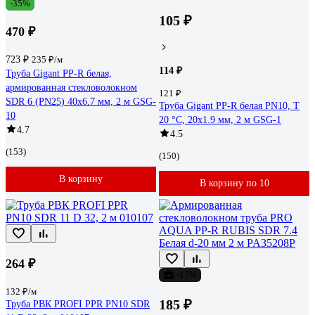
-35%
105 ₽
470 ₽
723 ₽
235 ₽/м
114 ₽
Труба Gigant PP-R белая,
армированная стекловолокном
121 ₽
SDR 6 (PN25) 40x6.7 мм, 2 м GSG-
Труба Gigant PP-R белая PN10, Т
10
20 °С, 20x1.9 мм, 2 м GSG-1
4.7
4.5
(153)
(150)
В корзину
В корзину по 10
264 ₽
-17%
132 ₽/м
185 ₽
Труба РВК PROFI PPR PN10 SDR