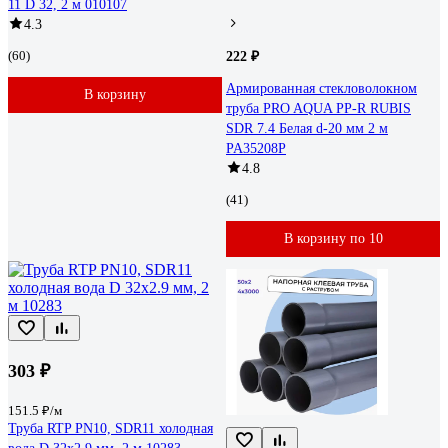
11 D 32, 2 м 010107
4.3
(60)
222 ₽
Армированная стекловолокном
В корзину
труба PRO AQUA PP-R RUBIS
SDR 7.4 Белая d-20 мм 2 м
PA35208P
4.8
(41)
В корзину по 10
303 ₽
151.5 ₽/м
Труба RTP PN10, SDR11 холодная