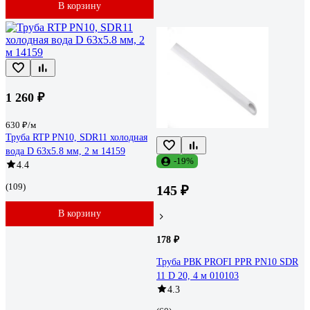
В корзину
1 260 ₽
630 ₽/м
Труба RTP PN10, SDR11 холодная
вода D 63х5.8 мм, 2 м 14159
-19%
4.4
(109)
145 ₽
В корзину
178 ₽
Труба РВК PROFI PPR PN10 SDR
11 D 20, 4 м 010103
4.3