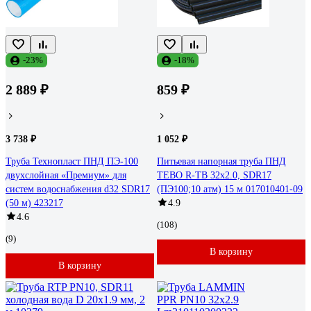
-23%
-18%
2 889 ₽
859 ₽
3 738 ₽
1 052 ₽
Труба Технопласт ПНД ПЭ-100
Питьевая напорная труба ПНД
двухслойная «Премиум» для
TEBO R-TB 32x2.0, SDR17
систем водоснабжения d32 SDR17
(ПЭ100;10 атм) 15 м 017010401-09
(50 м) 423217
4.9
4.6
(108)
(9)
В корзину
В корзину