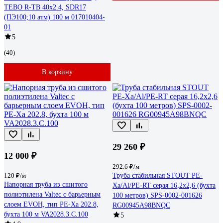
TEBO R-TB 40x2.4, SDR17
(ПЭ100;10 атм) 100 м 017010404-
01
5
(40)
В корзину
29 260 ₽
12 000 ₽
292.6 ₽/м
120 ₽/м
Труба стабильная STOUT PE-
Напорная труба из сшитого
Xa/Al/PE-RT серая 16,2х2,6 (бухта
полиэтилена Valtec с барьерным
100 метров) SPS-0002-001626
слоем EVOH, тип PE-Xa 202.8,
RG00945A98BNQC
бухта 100 м VA2028.3.C.100
5