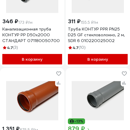
346 ₽
311 ₽
173 ₽/м
155.5 ₽/м
Канализационная труба
Труба КОНТУР PPR PN25
КОНТУР РР D50x2000
D25 GF стекловолокно, 2 м,
СТАНДАРТ 071180050700
SDR 6 010220025002
4.7
(3)
4.7
(10)
В корзину
В корзину
-13%
879 ₽
1 351 ₽
675.5 ₽/м