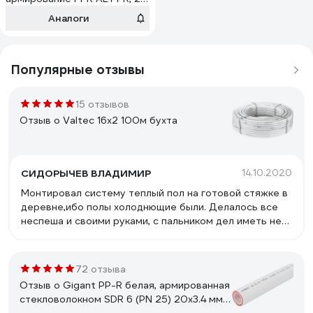
м 010260025002
Аналоги
Популярные отзывы
15 отзывов
Отзыв о Valtec 16x2 100м бухта
СИДОРЫЧЕВ ВЛАДИМИР
14.10.2020
Монтировал систему теплый пол на готовой стяжке в
деревне,ибо полы холоднющие были. Делалось все
неспеша и своими руками, с пальником дел иметь не
хотел и был выбран металлопластик 16мм. Через
фитинги подключал прямо к коллекторам теплого
пола.При такой раскладке как на фото 100 метровой
72 отзыва
бухты хватило на 70 кв.м. еще метров 15 осталось.
Отзыв о Gigant PP-R белая, армированная
Отличный металлопластик по соотношению цена-
стекловолокном SDR 6 (PN 25) 20x3.4 мм,
качество.