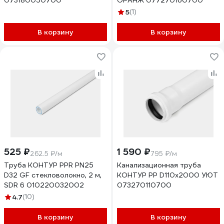
073180050700
ОРАНЖ 077270160700
5
(1)
В корзину
В корзину
525 ₽
1 590 ₽
262.5 ₽/м
795 ₽/м
Труба КОНТУР PPR PN25
Канализационная труба
D32 GF стекловолокно, 2 м,
КОНТУР РР D110x2000 УЮТ
SDR 6 010220032002
073270110700
4.7
(10)
В корзину
В корзину