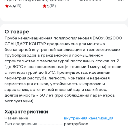
белый, 280 мл
канализация
эксцентрическая,
ремо
4.4
(13)
5
(18)
GAGW-03
20108040
40 мм 10069 32311
внут
труб
40 С
О товаре
Труба канализационная полипропиленовая D40х1,8х2000
СТАНДАРТ КОНТУР предназначена для монтажа
безнапорной внутренней канализации и технологических
трубопроводов в гражданском и промышленном
строительстве с температурой постоянных стоков от 2
°до 80°С и кратковременных (в течении 1 минуты) стоков
с температурой до 95°С. Преимущества: идеальная
геометрия раструба, легкость монтажа и надежная
герметизация стыков, устойчивость к коррозии и
зарастанию, эстетичный внешний вид и малый вес,
долговечность - 50 лет (при соблюдении параметров
эксплуатации).
Характеристики
Назначение
внутренняя канализация
Тип соединения
раструбное