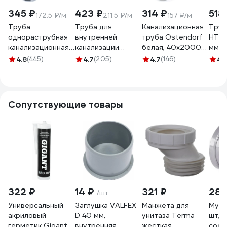
345 ₽
423 ₽
314 ₽
518
172.5 ₽/м
211.5 ₽/м
157 ₽/м
Труба
Труба для
Канализационная
Труб
однораструбная
внутренней
труба Ostendorf
HTE
канализационная
канализации
белая, 40x2000
мм 1
HTEM 40х2000
Политэк из ПП
мм 559100
4.8
(445)
4.7
(205)
4.7
(146)
4.
Ostendorf 111060
40х1.8х2000 мм
114200
Сопутствующие товары
322 ₽
14 ₽
321 ₽
286
/шт
Универсальный
Заглушка VALFEX
Манжета для
Муфт
акриловый
D 40 мм,
унитаза Terma
шт, 
герметик Gigant
внутренняя
жесткая,
соед