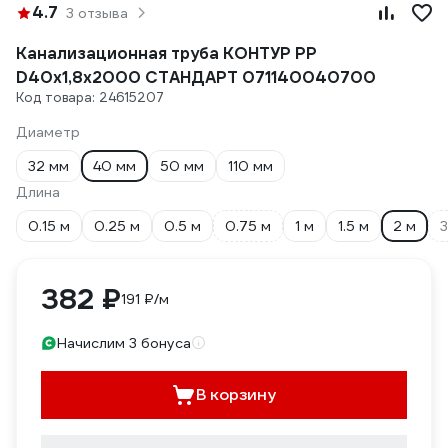
4.7
3 отзыва
Канализационная труба КОНТУР РР
D40x1,8x2000 СТАНДАРТ 071140040700
Код товара: 24615207
Диаметр
32 мм
40 мм
50 мм
110 мм
Длина
0.15 м
0.25 м
0.5 м
0.75 м
1 м
1.5 м
2 м
3
382 ₽
191 ₽/м
Начислим 3 бонуса
В корзину